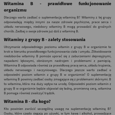
Witamina B - prawidłowe funkcjonowanie
organizmu
Dlaczego warto zadbać o suplementację witaminą B? Witaminy z tej grupy
odpowiadają między innymi za nasze zdrowie psychiczne, prace serca i
układu nerwowego, niedobory witaminy B mogą prowadzić do groźnych
chorób. Zadbaj o swoje zdrowie już dziś z witaminą B.
Witaminy z grupy B - zalety stosowania
Utrzymanie odpowiedniego poziomu witamin z grupy B w organizmie to
krok w kierunku prawidłowego funkcjonowania ciała i umysłu. Zlikwidowanie
niedoborów witaminy B pomoże uporać się z zaburzeniami depresyjnymi,
napadami lękowymi, obniżonym nastrojem i problemami z pamięcią.
Witamina B odpowiada również za prawidłową pracę serca, układu krążenia,
układu nerwowego i naczyniowego. Dlaczego jeszcze warto zadbać o
odpowiedni poziom witamin z grupy B w organizmie? O suplementację
witaminą B powinny zadbać osoby zmagające się z problemami skórnymi. B
to witamina, która ma duży wpływ na urodę. Odpowiedni poziom witamin z
grupy B w organizmie będzie objawiał się ładną, promienną cerą, witamina
B pomaga również zwalczyć trądzik.
Witamina B - dla kogo?
Kto powinien zwrócić szczególną uwagę na suplementację witaminą B?
Osoby, które często sięgają po używki, w tym kawę i alkohol, prowadzące