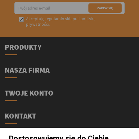
Akceptuję
regulamin sklepu
i
politykę

prywatności
.
PRODUKTY
NASZA FIRMA
TWOJE KONTO
KONTAKT
Świat Supli - Suplementy i odżywki
Dostosowujemy się do Ciebie