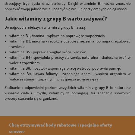
stresujący tryb życia oraz seniorzy. Dzięki witaminie B można znacznie
poprawić swoją jakość życia i pozbyć się wielu nieprzyjemnych dolegliwości.
Jakie witaminy z grupy B warto zażywać?
Do najpopularniejszych witamin z grupy B nalezą:
witamina B1, tiamina - wpływa na poprawę samopoczucia
witamina B3, niacyna - redukuje uczucie zmęczenia, pomaga uregulować
trawienie
witamina B5 - poprawia wygląd skóry i włosów
witamina B6 - spowalnia procesy starzenia, naturalna i skuteczna broń w
walce z trądzikiem
witamina B8, inozytol - wspomaga pracę wątroby, poprawia pamięć
witamina B9, kawas foliowy - zapobiega anemii, wspiera organizm w
walce ze stanami zapalnymi, przyśpiesza gojenie się ran
Zadbanie o odpowiedni poziom wszystkich witamin z grupy B to naturalne
wsparcie ciała i umysłu, witaminy te pomagają też znacznie spowolnić
procesy starzenia się organizmu.
Chcę otrzymywać kody rabatowe i specjalne oferty
cenowe