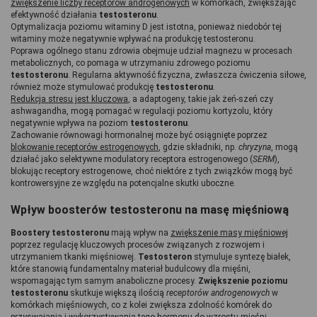
zwiększenie liczby receptorów androgenowych
 w komórkach, zwiększając 
efektywność działania 
testosteronu
.
Optymalizacja poziomu witaminy D jest istotna, ponieważ niedobór tej 
witaminy może negatywnie wpływać na produkcję testosteronu.
Poprawa ogólnego stanu zdrowia obejmuje udział magnezu w procesach 
metabolicznych, co pomaga w utrzymaniu zdrowego poziomu 
testosteronu
. Regularna aktywność fizyczna, zwłaszcza ćwiczenia siłowe, 
również może stymulować produkcję 
testosteronu
.
Redukcja stresu jest kluczowa
, a adaptogeny, takie jak żeń-szeń czy 
ashwagandha, mogą pomagać w regulacji poziomu kortyzolu, który 
negatywnie wpływa na poziom 
testosteronu
.
Zachowanie równowagi hormonalnej może być osiągnięte poprzez 
blokowanie receptorów estrogenowych
, gdzie składniki, np. 
chryzyna
, mogą 
działać jako selektywne modulatory receptora estrogenowego (
SERM
), 
blokując receptory estrogenowe, choć niektóre z tych związków mogą być 
kontrowersyjne ze względu na potencjalne skutki uboczne.
Wpływ boosterów testosteronu na masę mięśniową
Boostery testosteronu
 mają wpływ na 
zwiększenie masy mięśniowej
poprzez regulację kluczowych procesów związanych z rozwojem i 
utrzymaniem tkanki mięśniowej. 
Testosteron 
stymuluje syntezę białek, 
które stanowią fundamentalny materiał budulcowy dla mięśni, 
wspomagając tym samym anaboliczne procesy. 
Zwiększenie poziomu 
testosteronu
 skutkuje większą ilością 
receptorów androgenowych
 w 
komórkach mięśniowych, co z kolei zwiększa zdolność komórek do 
przyswajania i wykorzystywania tego hormonu do wzrostu mięśni.