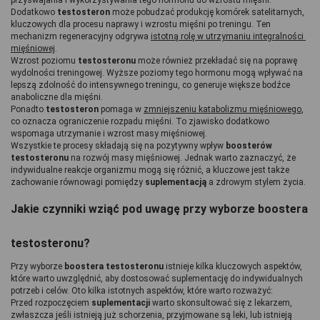
Dodatkowo 
testosteron 
może pobudzać produkcję komórek satelitarnych, 
kluczowych dla procesu naprawy i wzrostu mięśni po treningu. Ten 
mechanizm regeneracyjny odgrywa 
istotną rolę w utrzymaniu integralności 
mięśniowej
.
Wzrost poziomu 
testosteronu 
może również przekładać się na poprawę 
wydolności treningowej. Wyższe poziomy tego hormonu mogą wpływać na 
lepszą zdolność do intensywnego treningu, co generuje większe bodźce 
anaboliczne dla mięśni.
Ponadto 
testosteron 
pomaga w 
zmniejszeniu katabolizmu mięśniowego
, 
co oznacza ograniczenie rozpadu mięśni. To zjawisko dodatkowo 
wspomaga utrzymanie i wzrost masy mięśniowej.
Wszystkie te procesy składają się na pozytywny wpływ
 boosterów 
testosteronu
 na rozwój masy mięśniowej. Jednak warto zaznaczyć, że 
indywidualne reakcje organizmu mogą się różnić, a kluczowe jest także 
zachowanie równowagi pomiędzy 
suplementacją 
a zdrowym stylem życia.
Jakie czynniki wziąć pod uwagę przy wyborze boostera 
testosteronu?
Przy wyborze 
boostera testosteronu
 istnieje kilka kluczowych aspektów, 
które warto uwzględnić, aby dostosować suplementację do indywidualnych 
potrzeb i celów. Oto kilka istotnych aspektów, które warto rozważyć:
Przed rozpoczęciem 
suplementacji 
warto skonsultować się z lekarzem, 
zwłaszcza jeśli istnieją już schorzenia, przyjmowane są leki, lub istnieją 