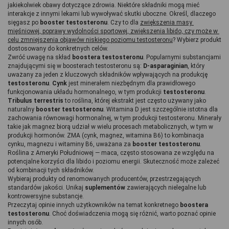
jakiekolwiek obawy dotyczące zdrowia. Niektóre składniki mogą mieć 
interakcje z innymi lekami lub wywoływać skutki uboczne. Określ, dlaczego 
sięgasz po 
booster testosteronu
. Czy to dla 
zwiększenia masy 
mięśniowej, poprawy wydolności sportowej, zwiększenia libido, czy może w 
celu zmniejszenia objawów niskiego poziomu testosteronu
? Wybierz produkt 
dostosowany do konkretnych celów. 
Zwróć uwagę na skład 
boostera testosteronu
. Popularnymi substancjami 
znajdującymi się w boosterach testosteronu są: 
D-asparaginian
, który 
uważany za jeden z kluczowych składników wpływających na produkcję 
testosteronu
. 
Cynk 
jest minerałem niezbędnym dla prawidłowego 
funkcjonowania układu hormonalnego, w tym produkcji 
testosteronu
. 
Tribulus terrestris
 to roślina, której ekstrakt jest często używany jako 
naturalny
 booster testosteronu
. Witamina D jest szczególnie istotna dla 
zachowania równowagi hormonalnej, w tym produkcji testosteronu. Minerały 
takie jak magnez biorą udział w wielu procesach metabolicznych, w tym w 
produkcji hormonów. ZMA (cynk, magnez, witamina B6) to kombinacja 
cynku, magnezu i witaminy B6, uważana za 
booster testosteronu
. 
Roślina z Ameryki Południowej — maca, często stosowana ze względu na 
potencjalne korzyści dla libido i poziomu energii. Skuteczność może zależeć 
od kombinacji tych składników. 
Wybieraj produkty od renomowanych producentów, przestrzegających 
standardów jakości. Unikaj 
suplementów 
zawierających nielegalne lub 
kontrowersyjne substancje.
Przeczytaj opinie innych użytkowników na temat konkretnego 
boostera 
testosteronu
. Choć doświadczenia mogą się różnić, warto poznać opinie 
innych osób.