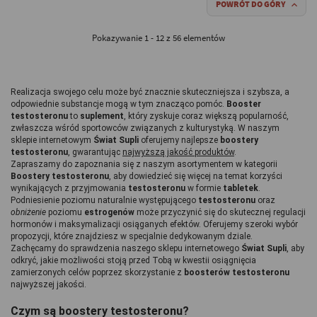
POWRÓT DO GÓRY

Pokazywanie 1 - 12 z 56 elementów
Realizacja swojego celu może być znacznie skuteczniejsza i szybsza, a 
odpowiednie substancje mogą w tym znacząco pomóc. 
Booster 
testosteronu
 to 
suplement
, który zyskuje coraz większą popularność, 
zwłaszcza wśród sportowców związanych z kulturystyką. W naszym 
sklepie internetowym 
Świat Supli
 oferujemy najlepsze 
boostery 
testosteronu
, gwarantując 
najwyższą jakość produktów
.
Zapraszamy do zapoznania się z naszym asortymentem w kategorii 
Boostery testosteronu
, aby dowiedzieć się więcej na temat korzyści 
wynikających z przyjmowania 
testosteronu 
w formie 
tabletek
. 
Podniesienie poziomu naturalnie występującego 
testosteronu 
oraz 
obniżenie
 poziomu 
estrogenów 
może przyczynić się do skutecznej regulacji 
hormonów i maksymalizacji osiąganych efektów. Oferujemy szeroki wybór 
propozycji, które znajdziesz w specjalnie dedykowanym dziale.
Zachęcamy do sprawdzenia naszego sklepu internetowego
 Świat Supli
, aby 
odkryć, jakie możliwości stoją przed Tobą w kwestii osiągnięcia 
zamierzonych celów poprzez skorzystanie z 
boosterów testosteronu
najwyższej jakości.
Czym są boostery testosteronu? 