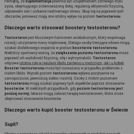
Pamiętaj, że 
suplementacja 
powinna być uzupełnieniem zdrowego stylu 
życia, obejmującego zrównoważoną dietę, regularną aktywność fizyczną, 
odpowiedni sen i unikanie nadmiernego stresu. Skup się na poprawie tych 
obszarów, ponieważ mają one istotny wpływ na poziom 
testosteronu
.
Dlaczego warto stosować boostery testosteronu?
Testosteron 
jest kluczowym hormonem anabolicznym, który wspomaga 
rozwój i utrzymanie masy mięśniowej. Dlatego osoby trenujące siłowo mogą 
szukać dodatkowego wsparcia w postaci 
boosterów testosteronu
. 
Niektórzy sportowcy wierzą, że 
zwiększenie poziomu testosteronu 
może 
poprawić ich wydolność fizyczną, siłę i wytrzymałość. 
Testosteron 
odgrywa 
istotną rolę w regulacji libido zarówno u mężczyzn, jak i u kobiet
. 
Booster testosteronu
 może być rozważany w przypadku problemów z 
niskim libido. Wysoki poziom 
testosteronu 
wpływa pozytywnie na 
samopoczucie, pewnością siebie i nastrój. Osoby z niskim poziomem 
testosteronu 
mogą szukać poprawy tych aspektów poprzez stosowanie 
boosterów
. W niektórych przypadkach, gdy 
poziom testosteronu jest 
poniżej normy
, lekarze mogą zalecać terapię testosteronem, która może 
obejmować stosowanie boosterów.
Dlaczego warto kupić booster testosteronu w Świecie 
Supli?
Dbamy o najwyższą jakość surowców używanych w produkcji naszych 