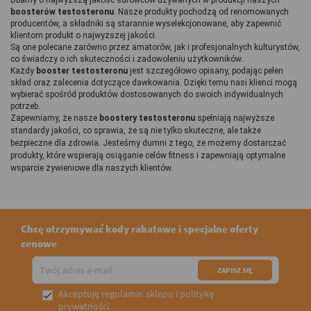
boosterów testosteronu
. Nasze produkty pochodzą od renomowanych 
producentów, a składniki są starannie wyselekcjonowane, aby zapewnić 
klientom produkt o najwyższej jakości.
Są one polecane zarówno przez amatorów, jak i profesjonalnych kulturystów, 
co świadczy o ich skuteczności i zadowoleniu użytkowników.
Każdy
 booster testosteronu
 jest szczegółowo opisany, podając pełen 
skład oraz zalecenia dotyczące dawkowania. Dzięki temu nasi klienci mogą 
wybierać spośród produktów dostosowanych do swoich indywidualnych 
potrzeb.
Zapewniamy, że nasze
boostery testosteronu
spełniają najwyższe
standardy jakości, co sprawia, że są nie tylko skuteczne, ale także
bezpieczne dla zdrowia. Jesteśmy dumni z tego, że możemy dostarczać
produkty, które wspierają osiąganie celów fitness i zapewniają optymalne
wsparcie żywieniowe dla naszych klientów.
Chcę otrzymywać kody rabatowe i specjalne oferty
cenowe
Akceptuję
regulamin sklepu
i
politykę

prywatności
.