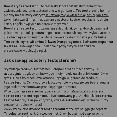
Boostery testosteronu
 to preparaty, które zostały stworzone w celu 
zwiększenia poziomu testosteronu w organizmie. 
Testosteron 
to hormon 
płciowy męski, który odgrywa
 kluczową rolę w wielu funkcjach organizmu
, 
takich jak rozwój mięśni, utrzymanie gęstości kostnej, regulacja nastroju, 
libido, i ogólnie wpływa na zdrowie mężczyzn.
Boostery testosteronu
 zawierają składniki aktywne, których celem jest 
pobudzenie produkcji naturalnego testosteronu lub poprawa wykorzystania 
już obecnego w organizmie. Mogą zawierać składniki takie jak: 
Tribulus 
Terrestris
, 
cynk
, 
witamina D
, 
kwas D-asparaginowy
, 
żeń-szeń
,
 mącznica 
lekarska
 i ashwagandha. Dokładnie o powyższych składnikach 
przeczytacie w dalszej części.
Jak działają boostery testosteronu? 
Stymulacja produkcji testosteronu obejmuje różne mechanizmy.
 D-
asparaginian
, będący aminokwasem, 
stymuluje uwalnianie hormonów
, w 
tym LH, co z kolei pobudza komórki Leydiga w jądrach do produkcji 
testosteronu
. 
Cynk 
odgrywa kluczową rolę w syntezie 
testosteronu
, a 
jego brak może hamować produkcję tego hormonu.
W celu zmniejszenia aromatyzacji enzym 
aromataza 
przekształcający 
testosteron 
w 
estrogen 
może być hamowany przez składniki 
boosterów 
testosteronu
, takie jak chryzyna, kwas
 d-askorbinowy
 (
witamina C
) czy 
ekstrakt z nasion winorośli.
Zwiększenie bioaktywności 
testosteronu 
może być osiągnięte poprzez
Tribulus terrestris
, który według niektórych badań może wpływać na