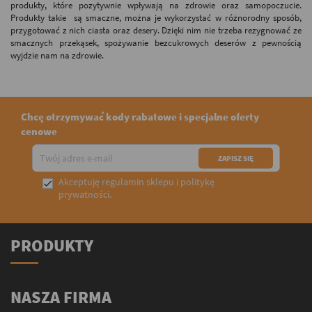
produkty, które pozytywnie wpływają na zdrowie oraz samopoczucie.
Produkty takie są smaczne, można je wykorzystać w różnorodny sposób,
przygotować z nich ciasta oraz desery. Dzięki nim nie trzeba rezygnować ze
smacznych przekąsek, spożywanie bezcukrowych deserów z pewnością
wyjdzie nam na zdrowie.
Chcę otrzymywać kody rabatowe i specjalne oferty
cenowe
Akceptuję
regulamin sklepu
i
politykę

prywatności
.
PRODUKTY
NASZA FIRMA