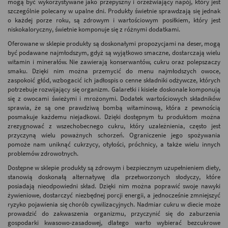
mogą być wykorzystywane jako przepyszny i orzeźwiający napój, który jest
szczególnie polecany w upalne dni. Produkty świetnie sprawdzają się jednak
o każdej porze roku, są zdrowym i wartościowym posiłkiem, który jest
niskokaloryczny, świetnie komponuje się z różnymi dodatkami.
Oferowane w sklepie produkty są doskonałymi propozycjami na deser, mogą
być podawane najmłodszym, gdyż są wyjątkowo smaczne, dostarczają wielu
witamin i minerałów. Nie zawierają konserwantów, cukru oraz polepszaczy
smaku. Dzięki nim można przemycić do menu najmłodszych owoce,
zaspokoić głód, wzbogacić ich jadłospis o cenne składniki odżywcze, których
potrzebuje rozwijający się organizm. Galaretki i kisiele doskonale komponują
się z owocami świeżymi i mrożonymi. Dodatek wartościowych składników
sprawia, że są one prawdziwą bombą witaminową, która z pewnością
posmakuje każdemu niejadkowi. Dzięki dostępnym tu produktom można
zrezygnować z wszechobecnego cukru, który uzależnienia, często jest
przyczyną wielu poważnych schorzeń. Ograniczenie jego spożywania
pomoże nam uniknąć cukrzycy, otyłości, próchnicy, a także wielu innych
problemów zdrowotnych.
Dostępne w sklepie produkty są zdrowym i bezpiecznym uzupełnieniem diety,
stanowią doskonałą alternatywę dla przetworzonych słodyczy, które
posiadają nieodpowiedni skład. Dzięki nim można poprawić swoje nawyki
żywieniowe, dostarczyć niezbędnej porcji energii, a jednocześnie zmniejszyć
ryzyko pojawienia się chorób cywilizacyjnych. Nadmiar cukru w diecie może
prowadzić do zakwaszenia organizmu, przyczynić się do zaburzenia
gospodarki kwasowo-zasadowej, dlatego warto wybierać bezcukrowe