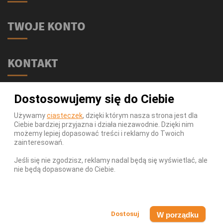
TWOJE KONTO
KONTAKT
Świat Supli - Suplementy i odżywki
Dostosowujemy się do Ciebie
ul. Stołeczna 2/lok 102
15-879 Białystok
Używamy
ciasteczek
, dzięki którym nasza strona jest dla
Ciebie bardziej przyjazna i działa niezawodnie. Dzięki nim
539 111 590
Telefon:
możemy lepiej dopasować treści i reklamy do Twoich
Infolinia:
Pn-Pt 9-17
zainteresowań.
info@swiatsupli.pl
E-mail:
Jeśli się nie zgodzisz, reklamy nadal będą się wyświetlać, ale
nie będą dopasowane do Ciebie.
© Copyright 2026 Świat Supli - Suplementy i odżywki. All
Rights Reserved.
W porządku