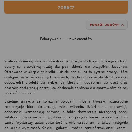
ZOBACZ
POWRÓT DO GÓRY

Pokazywanie 1 - 6 z 6 elementów
Wiele osób nie wyobraża sobie dnia bez czegoś słodkiego, różnego rodzaju
desery są prawdziwą ucztą dla podniebienia dla wszystkich łasuchów.
Oferowane w sklepie galaretki i kisiele bez cukru to pyszne desery, które
dostępne są w różnorodnych smakach, dzięki czemu każdy klient znajdzie
odpowiedni produkt dla siebie. Są idealnym dodatkiem do ciast oraz
deserów, dostarczają energii, są doskonałe zarówno dla sportowców, dzieci,
jak i osób na diecie.
Świetnie smakują ze świeżymi owocami, można tworzyć różnorodne
kompozycje, które dostarczają wielu witamin. Dzięki temu poprawiają
odporność, wzmacniają zdrowie, a także dostarczają niezbędnej porcji
witalności. Są łatwe w przygotowaniu, ich przyrządzenie nie zajmuje dużo
czasu. Wystarczy zalać zawartość torebki wrzątkiem, a także następnie
dokładnie wymieszać. Kisiele i galaretki można rozcieńczać, dzięki czemu