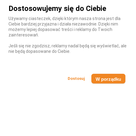
Dostosowujemy się do Ciebie
Używamy ciasteczek, dzięki którym nasza strona jest dla
Ciebie bardziej przyjazna i działa niezawodnie. Dzięki nim
możemy lepiej dopasować treści i reklamy do Twoich
zainteresowań.
FUNKY FLAVORS
Budynie / Puddingi / Słodkości
Jeśli się nie zgodzisz, reklamy nadal będą się wyświetlać, ale
nie będą dopasowane do Ciebie.
Żywność Dietetyczna Funky Flavors Pudding
Dostępny - Wysyłka w 24h!
16,99 zł
W porządku
DODAJ DO KOSZYKA