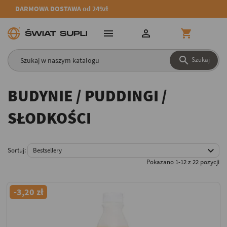
DARMOWA DOSTAWA od 249zł




Szukaj
BUDYNIE / PUDDINGI /
SŁODKOŚCI

Sortuj:
Bestsellery
Pokazano 1-12 z 22 pozycji
-3,20 zł