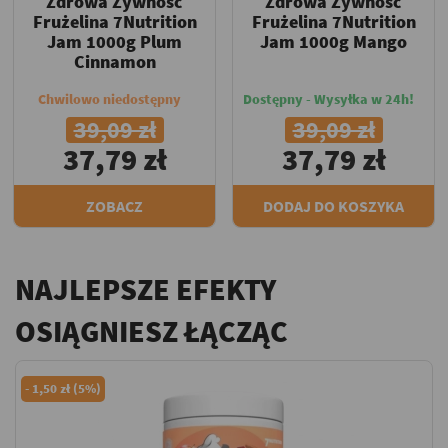
Zdrowa Żywność
Zdrowa Żywność
Frużelina 7Nutrition
Frużelina 7Nutrition
Jam 1000g Plum
Jam 1000g Mango
Cinnamon
Chwilowo niedostępny
Dostępny - Wysyłka w 24h!
39,09 zł
39,09 zł
37,79 zł
37,79 zł
ZOBACZ
DODAJ DO KOSZYKA
NAJLEPSZE EFEKTY
OSIĄGNIESZ ŁĄCZĄC
-
1,50 zł (5%)