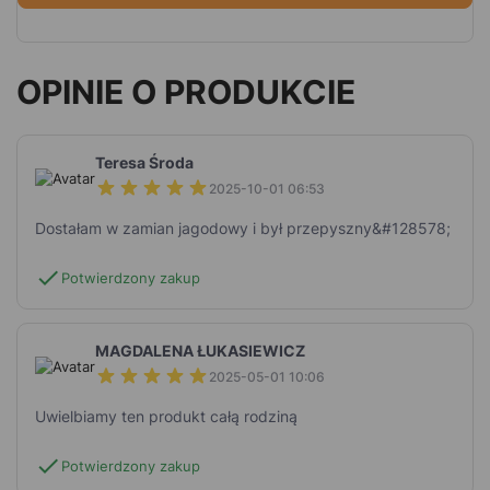
OPINIE O PRODUKCIE
Teresa Środa
2025-10-01 06:53
Dostałam w zamian jagodowy i był przepyszny&#128578;
check
Potwierdzony zakup
MAGDALENA ŁUKASIEWICZ
2025-05-01 10:06
Uwielbiamy ten produkt całą rodziną
check
Potwierdzony zakup