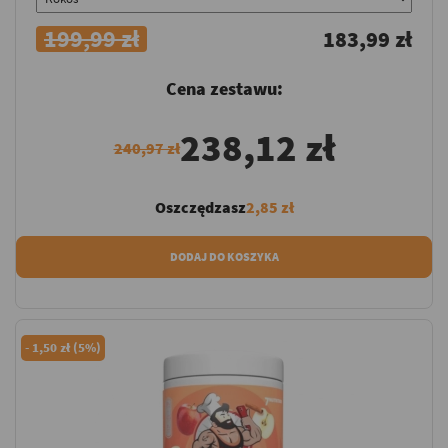
199,99 zł
183,99 zł
Cena zestawu:
238,12 zł
240,97 zł
Oszczędzasz
2,85 zł
DODAJ DO KOSZYKA
-
1,50 zł (5%)