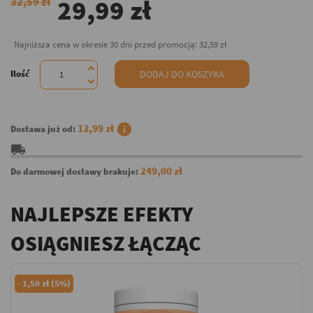
29,99 zł
32,59 zł
Najniższa cena w okresie 30 dni przed promocją:
32,59 zł
Ilość
DODAJ DO KOSZYKA
info
13,99 zł
Dostawa już od:
local_shipping
249,00 zł
Do darmowej dostawy brakuje:
NAJLEPSZE EFEKTY
OSIĄGNIESZ ŁĄCZĄC
-
1,50 zł (5%)