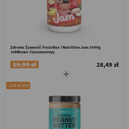
Zdrowa Żywność Frużelina 7Nutrition Jam 1000g
Jabłkowo-Cynamonowy
29,99 zł
28,49 zł
-
1,35 zł (5%)