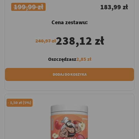
199,99 zł
183,99 zł
Cena zestawu:
238,12 zł
240,97 zł
Oszczędzasz
2,85 zł
DODAJ DO KOSZYKA
-
1,50 zł (5%)