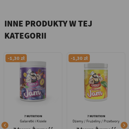
INNE PRODUKTY W TEJ
KATEGORII
-1,30 zł
-1,30 zł
7 NUTRITION
7 NUTRITION
Galaretki i Kisiele
Dżemy / Frużeliny / Przetwory

