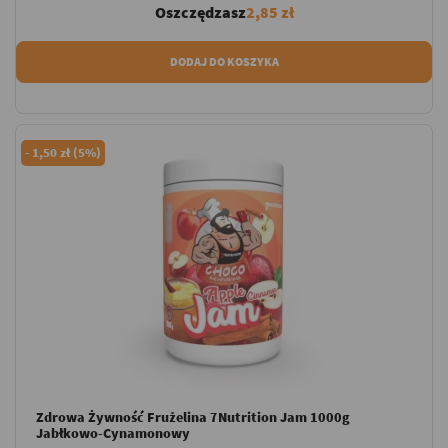
Oszczędzasz
2,85 zł
DODAJ DO KOSZYKA
-
1,50 zł (5%)
Zdrowa Żywność Frużelina 7Nutrition Jam 1000g
Jabłkowo-Cynamonowy