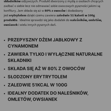
składników
odżywczych. Produkt stworzony z myślą o osobach chcących
zadbać o siebie lecz nie odmawiać sobie owocowych pyszności jakimi są
konfitury. Jam składa się aż w
80% z owoców
i dosładzany
jest
erytrytolem
dzięki czemu zawiera
zaledwie 51 kalorii w 100g
produktu
. Idealnie sprawdzi się jako dodatek do
naleśników, omletów,
owsianek
i wielu innych pysznych dań.
PRZEPYSZNY DŻEM JABŁKOWY Z
CYNAMONEM
ZAWIERA TYLKO I WYŁĄCZNIE NATURALNE
SKŁADNIKI
SKŁADA SIĘ AŻ W 80% Z OWOCÓW
SŁODZONY ERYTRYTOLEM
ZALEDWIE 51KCAL W 100G
IDEALNY DODATEK DO NALEŚNIKÓW,
OMLETÓW, OWSIANEK