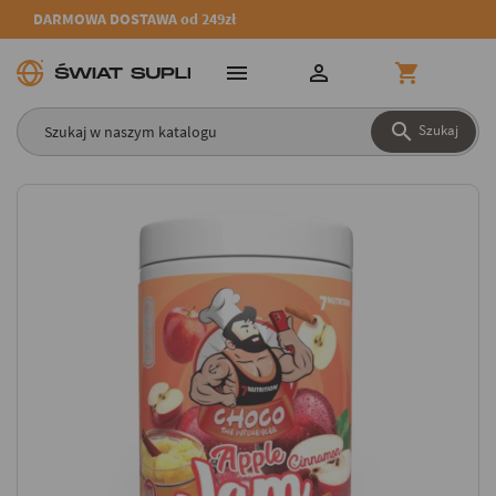
DARMOWA DOSTAWA od 249zł




Szukaj