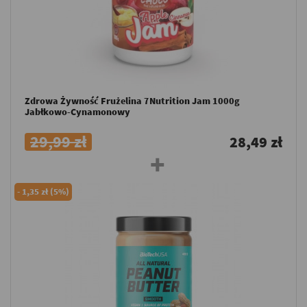
Zdrowa Żywność Frużelina 7Nutrition Jam 1000g
Jabłkowo-Cynamonowy
29,99 zł
28,49 zł
-
1,35 zł (5%)