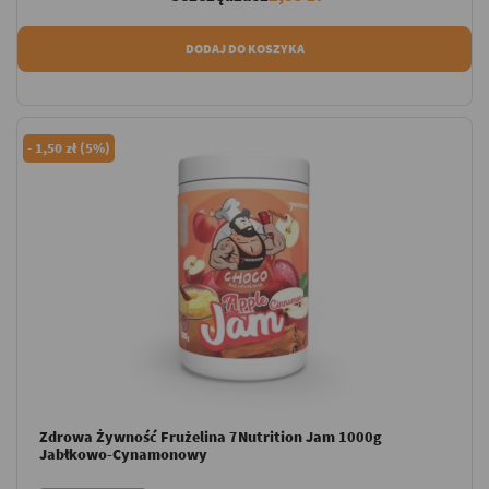
DODAJ DO KOSZYKA
-
1,50 zł (5%)
Zdrowa Żywność Frużelina 7Nutrition Jam 1000g
Jabłkowo-Cynamonowy