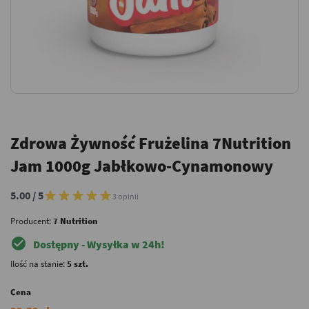
Zdrowa Żywność Frużelina 7Nutrition
Jam 1000g Jabłkowo-Cynamonowy
5.00 / 5
3 opinii
Producent:
7 Nutrition
check_circle
Dostępny - Wysyłka w 24h!
Ilość na stanie:
5 szt.
Cena