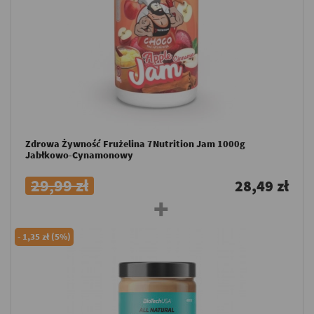
Zdrowa Żywność Frużelina 7Nutrition Jam 1000g
Jabłkowo-Cynamonowy
29,99 zł
28,49 zł
-
1,35 zł (5%)