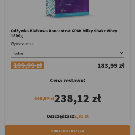
Odżywka Białkowa Koncentrat 6PAK Milky Shake Whey
1800g
Wybierz smak:
199,99 zł
183,99 zł
Cena zestawu:
238,12 zł
240,97 zł
Oszczędzasz
2,85 zł
DODAJ DO KOSZYKA