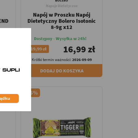
BOLERO
Napoje Dietetyczne
Napój w Proszku Napój
END
Dietetyczny Bolero Isotonic
8-9g x12
Dostępny - Wysyłka w 24h!
zł
16,99 zł
19,99 zł
-02
Krótki termin ważności:
2026-09-09
DODAJ DO KOSZYKA
-25%
ządku