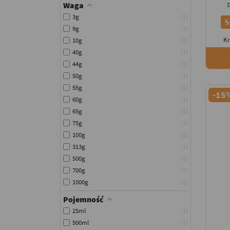
Waga
3g
1
5
9g
2
Kr
10g
2
40g
1
44g
1
50g
1
55g
1
-15
60g
1
65g
1
75g
2
100g
3
313g
1
500g
3
700g
2
1000g
2
Pojemność
25ml
1
500ml
1