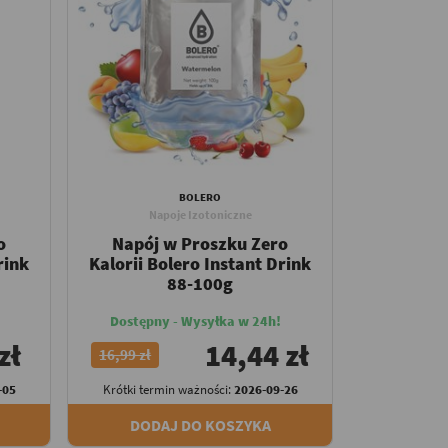
BOLERO
Napoje Izotoniczne
o
Napój w Proszku Zero
rink
Kalorii Bolero Instant Drink
88-100g
Dostępny - Wysyłka w 24h!
zł
14,44 zł
16,99 zł
-05
Krótki termin ważności:
2026-09-26
DODAJ DO KOSZYKA