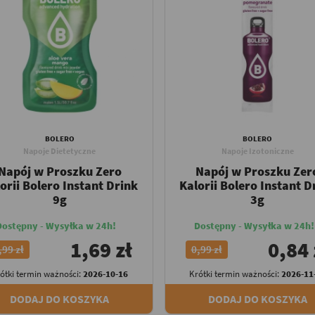
BOLERO
BOLERO
Napoje Dietetyczne
Napoje Izotoniczne
Napój w Proszku Zero
Napój w Proszku Zer
orii Bolero Instant Drink
Kalorii Bolero Instant D
9g
3g
Dostępny - Wysyłka w 24h!
Dostępny - Wysyłka w 24h!
1,69 zł
0,84 
,99 zł
0,99 zł
ótki termin ważności:
2026-10-16
Krótki termin ważności:
2026-11
DODAJ DO KOSZYKA
DODAJ DO KOSZYKA