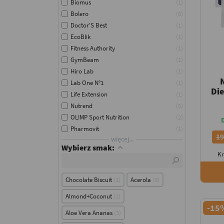
Biomus
1
Bolero
6
Doctor'S Best
1
EcoBlik
1
Fitness Authority
1
GymBeam
1
Hiro Lab
1
Lab One N°1
1
Die
Life Extension
1
Nutrend
5
OLIMP Sport Nutrition
2
Pharmovit
1
19
więcej...
Wybierz smak:
Kr
Chocolate Biscuit
1
Acerola
5
Almond+Coconut
1
-15
Aloe Vera Ananas
3