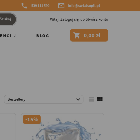


539 111 590
info@swiatsupli.pl
Szukaj
Witaj,
Zaloguj się
lub
Stwórz konto

0,00 zł
ENCI
BLOG



Bestsellery
-15%