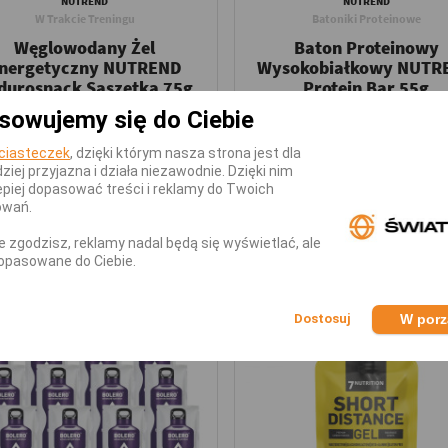
NUTREND
NUTREND
W Trakcie Treningu
Batoniki Proteinowe
Węglowodany Żel
Baton Proteinowy
nergetyczny NUTREND
Wysokobiałkowy NUTR
durosnack Saszetka 75g
Protein Bar 55g
sowujemy się do Ciebie
Dostępny - Wysyłka w 24h!
Dostępny - Wysyłka w 24h!
5,43 zł
5,09 
ciasteczek
, dzięki którym nasza strona jest dla
,39 zł
5,99 zł
dziej przyjazna i działa niezawodnie. Dzięki nim
piej dopasować treści i reklamy do Twoich
ótki termin ważności:
2026-09-21
Krótki termin ważności:
2026-11
owań.
DODAJ DO KOSZYKA
DODAJ DO KOSZYKA
nie zgodzisz, reklamy nadal będą się wyświetlać, ale
opasowane do Ciebie.
%
-15%
W por