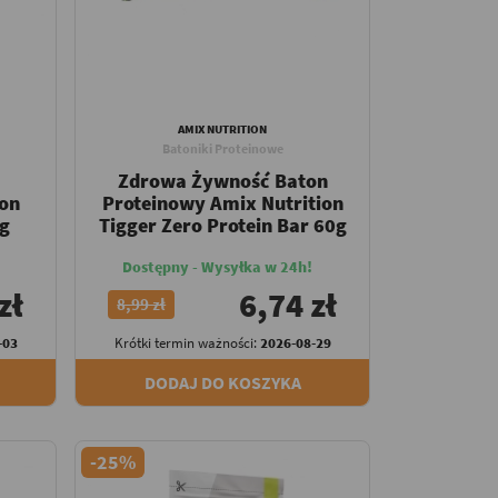
AMIX NUTRITION
Batoniki Proteinowe
Zdrowa Żywność Baton
ion
Proteinowy Amix Nutrition
5g
Tigger Zero Protein Bar 60g
Dostępny - Wysyłka w 24h!
zł
6,74 zł
8,99 zł
-03
Krótki termin ważności:
2026-08-29
DODAJ DO KOSZYKA
-25%