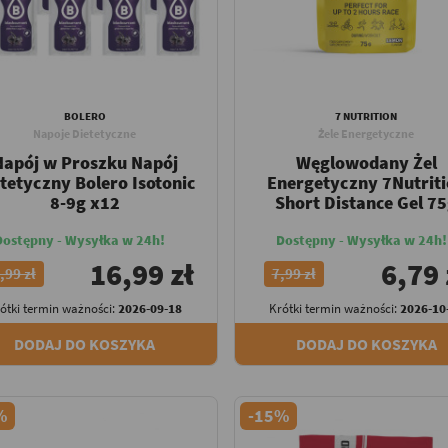
BOLERO
7 NUTRITION
Napoje Dietetyczne
Żele Energetyczne
Napój w Proszku Napój
Węglowodany Żel
tetyczny Bolero Isotonic
Energetyczny 7Nutrit
8-9g x12
Short Distance Gel 7
Dostępny - Wysyłka w 24h!
Dostępny - Wysyłka w 24h!
16,99 zł
6,79 
,99 zł
7,99 zł
ótki termin ważności:
2026-09-18
Krótki termin ważności:
2026-10
DODAJ DO KOSZYKA
DODAJ DO KOSZYKA
%
-15%