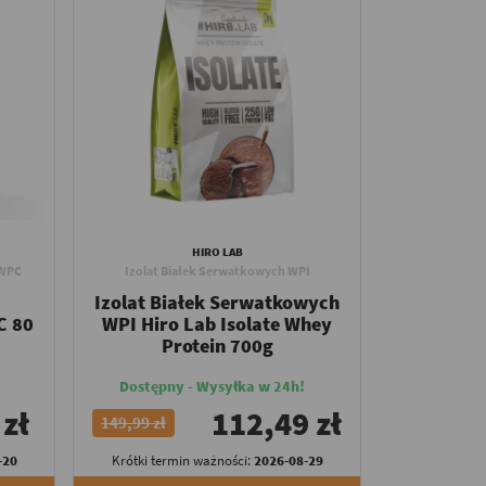
HIRO LAB
 WPC
Izolat Białek Serwatkowych WPI
Izolat Białek Serwatkowych
C 80
WPI Hiro Lab Isolate Whey
Protein 700g
Dostępny - Wysyłka w 24h!
 zł
112,49 zł
149,99 zł
-20
Krótki termin ważności:
2026-08-29