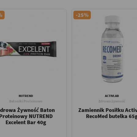
%
-25%
NUTREND
ACTIVLAB
Batoniki Proteinowe
Zdrowa żywność
drowa Żywność Baton
Zamiennik Posiłku Acti
Proteinowy NUTREND
RecoMed butelka 65
Excelent Bar 40g