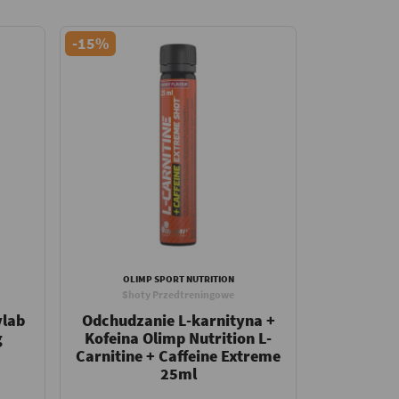
-15%
OLIMP SPORT NUTRITION
Shoty Przedtreningowe
vlab
Odchudzanie L-karnityna +
g
Kofeina Olimp Nutrition L-
Carnitine + Caffeine Extreme
25ml