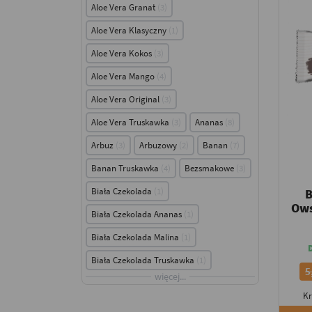
Aloe Vera Granat
3
Aloe Vera Klasyczny
1
Aloe Vera Kokos
3
Aloe Vera Mango
4
Aloe Vera Original
3
Aloe Vera Truskawka
3
Ananas
8
Arbuz
3
Arbuzowy
2
Banan
7
Banan Truskawka
4
Bezsmakowe
3
Biała Czekolada
1
Ows
Biała Czekolada Ananas
1
Biała Czekolada Malina
1
Biała Czekolada Truskawka
1
5
więcej...
Kr