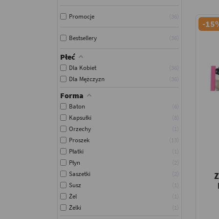
Promocje
36
-15
Bestsellery
36
Płeć
Dla Kobiet
36
Dla Mężczyzn
36
Forma
Baton
6
Kapsułki
8
Orzechy
1
Proszek
13
Płatki
1
Płyn
2
Saszetki
2
Z
Susz
1
Żel
1
Żelki
1