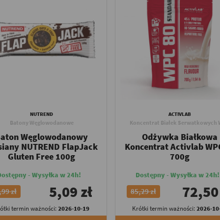
NUTREND
ACTIVLAB
Batony Węglowodanowe
Koncentrat Białek Serwatkowych
Baton Węglowodanowy
Odżywka Białkowa
iany NUTREND FlapJack
Koncentrat Activlab WP
Gluten Free 100g
700g
Dostępny - Wysyłka w 24h!
Dostępny - Wysyłka w 24h!
5,09 zł
72,50
,99 zł
85,29 zł
ótki termin ważności:
2026-10-19
Krótki termin ważności:
2026-10