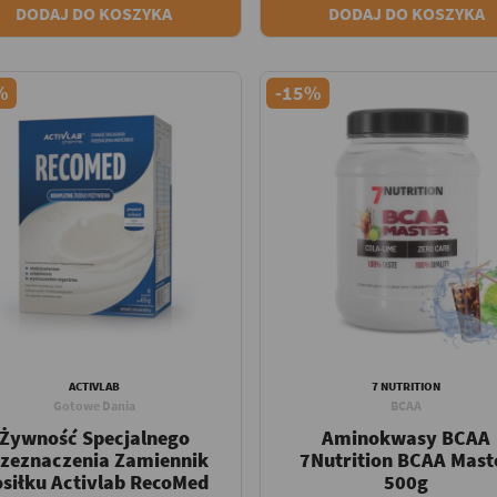
DODAJ DO KOSZYKA
DODAJ DO KOSZYKA
%
-15%
ACTIVLAB
7 NUTRITION
Gotowe Dania
BCAA
Żywność Specjalnego
Aminokwasy BCAA
zeznaczenia Zamiennik
7Nutrition BCAA Mast
siłku Activlab RecoMed
500g