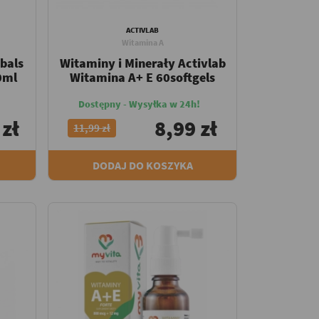
ACTIVLAB
Witamina A
bals
Witaminy i Minerały Activlab
0ml
Witamina A+ E 60softgels
Dostępny - Wysyłka w 24h!
 zł
8,99 zł
11,99 zł
DODAJ DO KOSZYKA