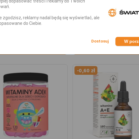
piej dopasować treści i reklamy do Twoich
K dla Dzieci i Dorosłych
Herbals ADEK Dla Rodz
owań.
30ml
MCT Liquid 50ml
nie zgodzisz, reklamy nadal będą się wyświetlać, ale
Dostępny - Wysyłka w 24h!
Dostępny - Wysyłka w 24h!
opasowane do Ciebie.
44,99 zł
64,99
,99 zł
66,79 zł
W por
DODAJ DO KOSZYKA
DODAJ DO KOSZYKA
-0,60 zł