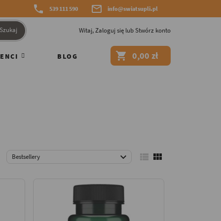


539 111 590
info@swiatsupli.pl
Szukaj
Witaj,
Zaloguj się
lub
Stwórz konto

0,00 zł
ENCI
BLOG



Bestsellery