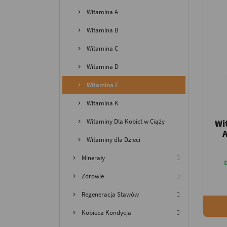
Witamina A
Witamina B
Witamina C
Witamina D
Witamina E
Witamina K
Witaminy Dla Kobiet w Ciąży
Wi
A
Witaminy dla Dzieci
Minerały
Zdrowie
Regeneracja Stawów
Kobieca Kondycja