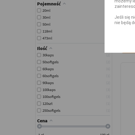
możemy le
ADE
Pojemność
zainteres
20ml
3
30ml
12
Jeśli się 
nie będą d
50ml
2
48
118ml
2
473ml
1
Ilość
30kaps
2
50softgels
2
60kaps
6
60softgels
1
90kaps
2
100kaps
3
100softgels
3
120szt
1
250softgels
1
Cena
1
zł
130
zł