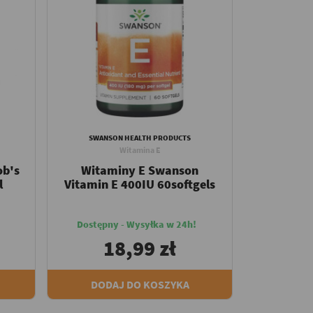
SWANSON HEALTH PRODUCTS
Witamina E
ob's
Witaminy E Swanson
l
Vitamin E 400IU 60softgels
Dostępny - Wysyłka w 24h!
18,99 zł
DODAJ DO KOSZYKA