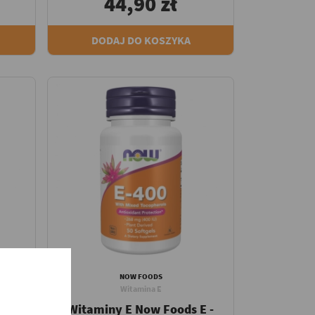
44,90 zł
DODAJ DO KOSZYKA
NOW FOODS
Witamina E
a
Witaminy E Now Foods E -