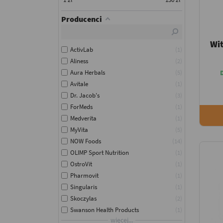
Producenci
Wi
ActivLab
1
Aliness
2
Aura Herbals
5
Avitale
1
Dr. Jacob's
3
ForMeds
1
Medverita
1
MyVita
5
NOW Foods
14
OLIMP Sport Nutrition
1
OstroVit
1
Pharmovit
1
Singularis
1
Skoczylas
2
Swanson Health Products
1
więcej...