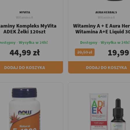
MYVITA
AURA HERBALS
Witamina A
Witamina A
taminy Kompleks MyVita
Witaminy A + E Aura Her
ADEK Żelki 120szt
Witamina A+E Liquid 3
Dostępny - Wysyłka w 24h!
Dostępny - Wysyłka w 24h!
44,99 zł
19,99
20,59 zł
DODAJ DO KOSZYKA
DODAJ DO KOSZYKA