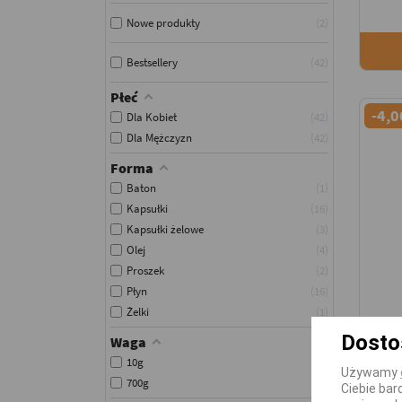
Nowe produkty
2
Bestsellery
42
Płeć
-4,0
Dla Kobiet
42
Dla Mężczyzn
42
Forma
Baton
1
Kapsułki
16
Kapsułki żelowe
3
Olej
4
Proszek
2
Płyn
16
Żelki
1
Dosto
Waga
10g
1
Używamy
700g
1
Ciebie bar