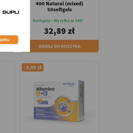
iny
400 Natural (mixed)
50softgels
Dostępny - Wysyłka w 24h!
 zł
32,89 zł
ządku
DODAJ DO KOSZYKA
-3,00 zł