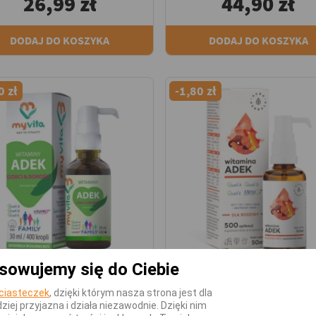
26,99 zł
44,90 zł
DODAJ DO KOSZYKA
DODAJ DO KOSZYKA
0 zł
-1,80 zł
sowujemy się do Ciebie
MYVITA
AURA HERBALS
Witamina A
Multiwitaminy
ciasteczek
, dzięki którym nasza strona jest dla
dziej przyjazna i działa niezawodnie. Dzięki nim
Witaminy ADEK MyVita
Witaminy ADEK Aur