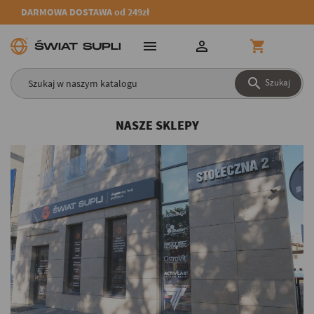
DARMOWA DOSTAWA od 249zł




Szukaj
NASZE SKLEPY