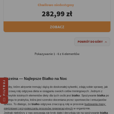
Chwilowo niedostępny
282,99 zł
ZOBACZ
POWRÓT DO GÓRY

Pokazywanie 1 - 6 z 6 elementów
Kazeina — Najlepsze Białko na Noc
FILTRUJ
Osoby, które aktywnie trenują i dążą do doskonałej sylwetki, zdają sobie sprawę, jak 
kluczową rolę odgrywa dieta w osiąganiu swoich celów treningowych. Jednym z 
niezwykle istotnych elementów diety dla tych osób jest 
białko
. Spożywanie 
białka 
po 
treningu to praktyka, która jest szeroko doceniana przez sportowców i entuzjastów 
fitness. To dlatego, że 
białko 
odgrywa znaczącą rolę w procesie 
budowania masy 
mięśniowej i przyspieszaniu procesów regeneracyjnych
 w organizmie.
Jednak niektórzy z nas posuwają się krok dalej i decydują się na spożywanie 
białka 