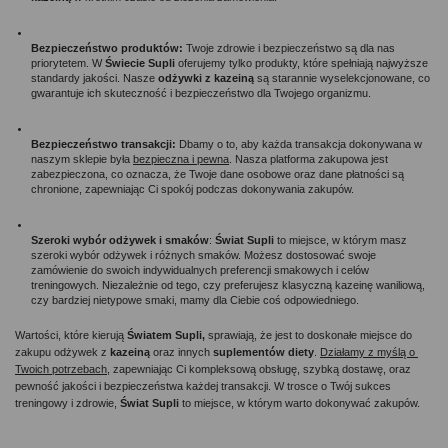
Bezpieczeństwo produktów: 
Twoje zdrowie i bezpieczeństwo są dla nas 
priorytetem. W 
Świecie Supli
 oferujemy tylko produkty, które spełniają najwyższe 
standardy jakości. Nasze 
odżywki z kazeiną
 są starannie wyselekcjonowane, co 
gwarantuje ich skuteczność i bezpieczeństwo dla Twojego organizmu.
Bezpieczeństwo transakcji:
 Dbamy o to, aby każda transakcja dokonywana w 
naszym sklepie była 
bezpieczna i pewna
. Nasza platforma zakupowa jest 
zabezpieczona, co oznacza, że Twoje dane osobowe oraz dane płatności są 
chronione, zapewniając Ci spokój podczas dokonywania zakupów.
Szeroki wybór odżywek i smaków
: 
Świat Supli 
to miejsce, w którym masz 
szeroki wybór odżywek i różnych smaków. Możesz dostosować swoje 
zamówienie do swoich indywidualnych preferencji smakowych i celów 
treningowych. Niezależnie od tego, czy preferujesz klasyczną kazeinę waniliową, 
czy bardziej nietypowe smaki, mamy dla Ciebie coś odpowiedniego.
Wartości, które kierują 
Światem Supli,
 sprawiają, że jest to doskonałe miejsce do 
zakupu odżywek z 
kazeiną 
oraz innych 
suplementów diety
. 
Działamy z myślą o 
Twoich potrzebach
, zapewniając Ci kompleksową obsługę, szybką dostawę, oraz 
pewność jakości i bezpieczeństwa każdej transakcji. W trosce o Twój sukces 
treningowy i zdrowie, 
Świat Supli
 to miejsce, w którym warto dokonywać zakupów.