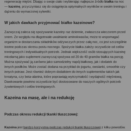
regenerację mięśni. Dbając o swoje ciało i wybierając najlepsze źródło 
białka 
na noc 
— 
kazeinę
, przyczyniasz się do osiągnięcia optymalnych wyników w swoim treningu i 
dążeniu do wymarzonej sylwetki.
W jakich dawkach przyjmować białko kazeinowe? 
Zazwyczaj zaleca się spożywanie kazeiny raz dziennie, zwłaszcza wieczorem przed 
snem. Ze względu na długotrwałe uwalnianie aminokwasów, może to wspomagać 
organizm w dostarczaniu składników odżywczych przez całą noc, co jest szczególnie 
istotne podczas okresu postu nocnego. Spożycie białka zależy oczywiście od celów 
treningowych i indywidualnych potrzeb. Jednak większość osób stosujących kazeinę 
micelarną jako suplement zazwyczaj spożywa od 20 do 40 gramów białka na porcję. 
Można spożywać ją zarówno jako samodzielny napój białkowy, jak i dodatek do 
innych posiłków. Może zostać dodana na przykład do jogurtu, owsianki, smoothie czy 
innych potraw. Jest również dobrym dodatkiem do innych suplementów takich jak 
kreatyna, czy beta-alanina, które poprawiają wytrzymałość i wydajność mięśniową. 
Dawkowanie powinno oczywiście być dostosowane do naszych ogólnych potrzeb 
żywieniowych i celów treningowych. 
Kazeina na masę, ale i na redukcję
Podczas okresu redukcji tkanki tłuszczowej: 
Kazeina
 jest 
bardzo korzystna podczas redukcji tkanki tłuszczowej
 z kilku powodów. 