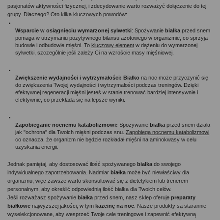
pasjonatów aktywności fizycznej, i zdecydowanie warto rozważyć dołączenie do tej 
grupy. Dlaczego? Oto kilka kluczowych powodów:
Wsparcie w osiągnięciu wymarzonej sylwetki
: Spożywanie 
białka 
przed snem 
pomaga w utrzymaniu pozytywnego bilansu azotowego w organizmie, co sprzyja 
budowie i odbudowie mięśni. To 
kluczowy element
 w dążeniu do wymarzonej 
sylwetki, szczególnie jeśli zależy Ci na wzroście masy mięśniowej.
Zwiększenie wydajności i wytrzymałości:
Białko 
na noc może przyczynić się 
do zwiększenia Twojej wydajności i wytrzymałości podczas treningów. Dzięki 
efektywnej regeneracji mięśni jesteś w stanie trenować bardziej intensywnie i 
efektywnie, co przekłada się na lepsze wyniki.
Zapobieganie nocnemu katabolizmowi:
 Spożywanie 
białka 
przed snem działa 
jak "ochrona" dla Twoich mięśni podczas snu. 
Zapobiega nocnemu katabolizmowi
, 
co oznacza, że organizm nie będzie rozkładał mięśni na aminokwasy w celu 
uzyskania energii.
Jednak pamiętaj, aby dostosować ilość spożywanego 
białka 
do swojego 
indywidualnego zapotrzebowania. Nadmiar 
białka 
może być niewłaściwy dla 
organizmu, więc zawsze warto skonsultować się z dietetykiem lub trenerem 
personalnym, aby określić odpowiednią ilość białka dla Twoich celów.
Jeśli rozważasz spożywanie 
białka 
przed snem, nasz sklep oferuje 
preparaty 
białkowe
 najwyższej jakości, w tym 
kazeinę na noc
. Nasze produkty są starannie 
wyselekcjonowane, aby wesprzeć Twoje cele treningowe i zapewnić efektywną 