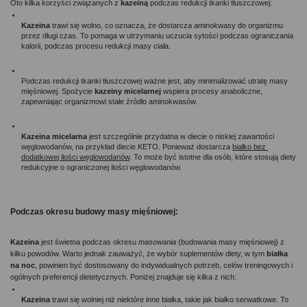
Oto kilka korzyści związanych z 
kazeiną 
podczas redukcji tkanki tłuszczowej:
Kazeina 
trawi się wolno, co oznacza, że dostarcza aminokwasy do organizmu 
przez długi czas. To pomaga w utrzymaniu uczucia sytości podczas ograniczania 
kalorii, podczas procesu redukcji masy ciała.
Podczas redukcji tkanki tłuszczowej ważne jest, aby minimalizować utratę masy 
mięśniowej. Spożycie 
kazeiny micelarnej
 wspiera procesy anaboliczne, 
zapewniając organizmowi stałe źródło aminokwasów.
Kazeina micelarna
 jest szczególnie przydatna w diecie o niskiej zawartości 
węglowodanów, na przykład diecie KETO. Ponieważ dostarcza 
białko bez 
dodatkowej ilości węglowodanów
. To może być istotne dla osób, które stosują diety 
redukcyjne o ograniczonej ilości węglowodanów.
Podczas okresu budowy masy mięśniowej: 
Kazeina 
jest świetna podczas okresu 
masowania 
(budowania masy mięśniowej) z 
kilku powodów. Warto jednak zauważyć, że wybór suplementów diety, w tym 
białka 
na noc
, powinien być dostosowany do indywidualnych potrzeb, celów treningowych i 
ogólnych preferencji dietetycznych. Poniżej znajduje się kilka z nich:
Kazeina 
trawi się wolniej niż niektóre inne białka, takie jak białko serwatkowe. To 