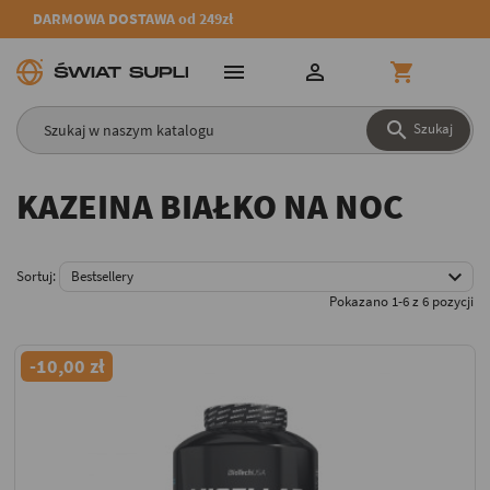
DARMOWA DOSTAWA od 249zł




Szukaj
KAZEINA BIAŁKO NA NOC

Sortuj:
Bestsellery
Pokazano 1-6 z 6 pozycji
-10,00 zł