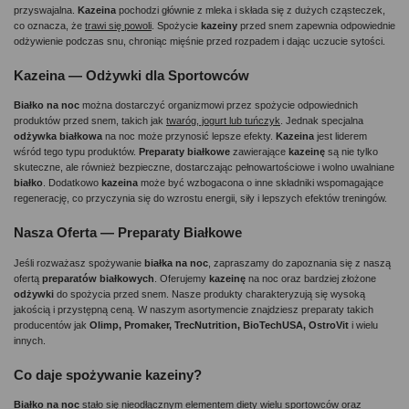
przyswajalna. 
Kazeina 
pochodzi głównie z mleka i składa się z dużych cząsteczek, 
co oznacza, że 
trawi się powoli
. Spożycie 
kazeiny 
przed snem zapewnia odpowiednie 
odżywienie podczas snu, chroniąc mięśnie przed rozpadem i dając uczucie sytości.
Kazeina — Odżywki dla Sportowców
Białko na noc
 można dostarczyć organizmowi przez spożycie odpowiednich 
produktów przed snem, takich jak 
twaróg, jogurt lub tuńczyk
. Jednak specjalna 
odżywka białkowa 
na noc może przynosić lepsze efekty. 
Kazeina 
jest liderem 
wśród tego typu produktów. 
Preparaty białkowe
 zawierające 
kazeinę 
są nie tylko 
skuteczne, ale również bezpieczne, dostarczając pełnowartościowe i wolno uwalniane 
białko
. Dodatkowo 
kazeina 
może być wzbogacona o inne składniki wspomagające 
regenerację, co przyczynia się do wzrostu energii, siły i lepszych efektów treningów.
Nasza Oferta — Preparaty Białkowe
Jeśli rozważasz spożywanie 
białka na noc
, zapraszamy do zapoznania się z naszą 
ofertą 
preparatów białkowych
. Oferujemy 
kazeinę 
na noc oraz bardziej złożone 
odżywki 
do spożycia przed snem. Nasze produkty charakteryzują się wysoką 
jakością i przystępną ceną. W naszym asortymencie znajdziesz preparaty takich 
producentów jak 
Olimp, Promaker, TrecNutrition, BioTechUSA, OstroVit
 i wielu 
innych.
Co daje spożywanie kazeiny?
Białko na noc
 stało się nieodłącznym elementem diety wielu sportowców oraz 