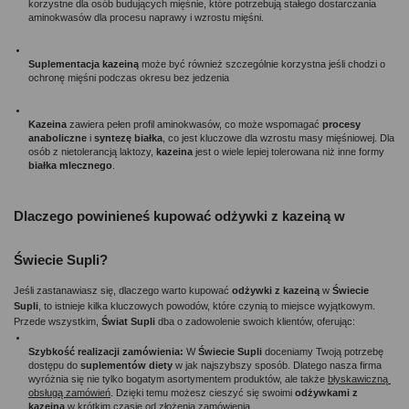
korzystne dla osób budujących mięśnie, które potrzebują stałego dostarczania 
aminokwasów dla procesu naprawy i wzrostu mięśni.
Suplementacja kazeiną 
może być również szczególnie korzystna jeśli chodzi o 
ochronę mięśni podczas okresu bez jedzenia 
Kazeina 
zawiera pełen profil aminokwasów, co może wspomagać 
procesy 
anaboliczne
 i 
syntezę białka
, co jest kluczowe dla wzrostu masy mięśniowej. Dla 
osób z nietolerancją laktozy, 
kazeina 
jest o wiele lepiej tolerowana niż inne formy 
białka mlecznego
.
Dlaczego powinieneś kupować odżywki z kazeiną w 
Świecie Supli?
Jeśli zastanawiasz się, dlaczego warto kupować 
odżywki z kazeiną
 w 
Świecie 
Supli
, to istnieje kilka kluczowych powodów, które czynią to miejsce wyjątkowym. 
Przede wszystkim, 
Świat Supli 
dba o zadowolenie swoich klientów, oferując:
Szybkość realizacji zamówienia: 
W 
Świecie Supli
 doceniamy Twoją potrzebę 
dostępu do 
suplementów diety
 w jak najszybszy sposób. Dlatego nasza firma 
wyróżnia się nie tylko bogatym asortymentem produktów, ale także 
błyskawiczną 
obsługą zamówień
. Dzięki temu możesz cieszyć się swoimi
 odżywkami z 
kazeiną 
w krótkim czasie od złożenia zamówienia.