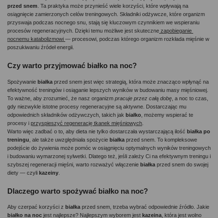
przed snem
. Ta praktyka może przynieść wiele korzyści, które wpływają na 
osiągnięcie zamierzonych celów treningowych. Składniki odżywcze, które organizm 
przyswaja podczas nocnego snu, stają się kluczowym czynnikiem we wspieraniu 
procesów regeneracyjnych. Dzięki temu możliwe jest skuteczne
 zapobieganie 
nocnemu katabolizmowi 
— procesowi, podczas którego organizm rozkłada mięśnie w 
poszukiwaniu źródeł energii.
Czy warto przyjmować białko na noc?
Spożywanie 
białka 
przed snem jest więc strategią, która może znacząco wpłynąć na 
efektywność treningów i osiąganie lepszych wyników w budowaniu masy mięśniowej. 
To ważne, aby zrozumieć, że nasz organizm 
pracuje przez całą dobę
, a noc to czas, 
gdy niezwykle istotne procesy regeneracyjne są aktywne. Dostarczając mu 
odpowiednich składników odżywczych, takich jak 
białko
, możemy wspierać te 
procesy i 
przyspieszyć regenerację tkanek mięśniowych
.
Warto więc zadbać o to, aby dieta nie tylko dostarczała wystarczającą ilość 
białka po 
treningu
, ale także uwzględniała spożycie 
białka 
przed snem. To kompleksowe 
podejście do żywienia może pomóc w osiągnięciu optymalnych wyników treningowych 
i budowaniu wymarzonej sylwetki. Dlatego też, jeśli zależy Ci na efektywnym treningu i 
szybszej regeneracji mięśni, warto rozważyć włączenie 
białka 
przed snem do swojej 
diety — czyli
 kazeiny
.
Dlaczego warto spożywać białko na noc?
Aby czerpać korzyści z 
białka 
przed snem, trzeba wybrać odpowiednie źródło. Jakie 
białko na noc
 jest najlepsze? Najlepszym wyborem jest 
kazeina
, która jest wolno 