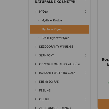
NATURALNE KOSMETYKI
MYDŁA
Mydła w Kostce
Mydła w Płynie
Refille Mydeł w Płynie
DEZODORANTY W KREMIE
SZAMPONY
Kos
ODŻYWKI I MASKI DO WŁOSÓW
BALSAMY I MASŁA DO CIAŁA
KREMY DO RĄK
PEELINGI
OLEJKI
ŻEL I TONIK DO TWARZY