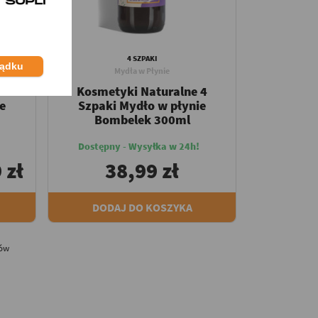
4 SZPAKI
ządku
Mydła w Płynie
 4
Kosmetyki Naturalne 4
e
Szpaki Mydło w płynie
Bombelek 300ml
Dostępny - Wysyłka w 24h!
 zł
38,99 zł
DODAJ DO KOSZYKA
tów