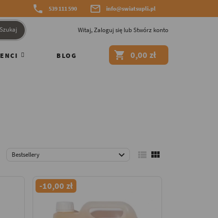


539 111 590
info@swiatsupli.pl
Szukaj
Witaj,
Zaloguj się
lub
Stwórz konto

0,00 zł
ENCI
BLOG



Bestsellery
-10,00 zł