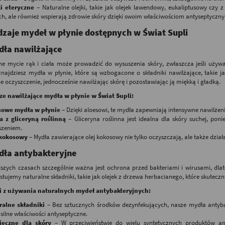
ki eteryczne
– Naturalne olejki, takie jak olejek lawendowy, eukaliptusowy czy
h, ale również wspierają zdrowie skóry dzięki swoim właściwościom antyseptyczn
zaje mydeł w płynie dostępnych w Świat Supli
dła nawilżające
ne mycie rąk i ciała może prowadzić do wysuszenia skóry, zwłaszcza jeśli uży
znajdziesz mydła w płynie, które są wzbogacone o składniki nawilżające, takie ja
e oczyszczenie, jednocześnie nawilżając skórę i pozostawiając ją miękką i gładką.
ze nawilżające mydła w płynie w Świat Supli:
sowe mydła w płynie
– Dzięki aloesowi, te mydła zapewniają intensywne nawilżeni
a z gliceryną roślinną
– Gliceryna roślinna jest idealna dla skóry suchej, po
szeniem.
 kokosowy
– Mydła zawierające olej kokosowy nie tylko oczyszczają, ale także dział
dła antybakteryjne
jszych czasach szczególnie ważna jest ochrona przed bakteriami i wirusami, dla
tujemy naturalne składniki, takie jak olejek z drzewa herbacianego, które skuteczni
i z używania naturalnych mydeł antybakteryjnych:
ralne składniki
– Bez sztucznych środków dezynfekujących, nasze mydła antybak
silne właściwości antyseptyczne.
ieczne dla skóry
– W przeciwieństwie do wielu syntetycznych produktów ant