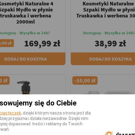
Kosmetyki Naturalne 4
Kosmetyki Naturalne
Szpaki Mydło w płynie
Szpaki Mydło w płyni
truskawka i werbena
Truskawka i werbena 3
2000ml
Dostępny - Wysyłka w 24h!
Dostępny - Wysyłka w 24h!
169,99 zł
38,99 zł
,99 zł
DODAJ DO KOSZYKA
DODAJ DO KOSZYKA
0 zł
-10,00 zł
sowujemy się do Ciebie
ciasteczek
, dzięki którym nasza strona jest dla
dziej przyjazna i działa niezawodnie. Dzięki nim
piej dopasować treści i reklamy do Twoich
owań.