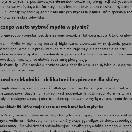
 płynie to jeden z podstawowych elementów codziennej pielęgnacji skóry, zaró
zne i łatwe w użyciu, a ich formuły mogą być bogate w naturalne składniki, które ni
 Supli oferujemy szeroką gamę
naturalnych mydeł w płynie
, które spełniają r
y i przyjazne dla środowiska.
aczego warto wybrać mydła w płynie?
płynie zdobyły popularność dzięki swojej wygodzie i łatwości użycia. Oto kilka gł
ena
– Mydła w płynie są bardziej higieniczne, zwłaszcza w miejscach, gdzie
średniego kontaktu z produktem, co minimalizuje ryzyko przenoszenia bakterii.
oda
– Są łatwe w aplikacji i idealne do używania w kuchniach, łazienkach oraz miej
owadzają i spłukują, co ułatwia codzienną pielęgnację.
te formuły
– Wiele mydeł w płynie zawiera dodatkowe składniki, takie jak oleje rośl
 przed przesuszeniem.
uralne składniki – delikatne i bezpieczne dla skóry
 Supli stawiamy na naturalność, dlatego nasze mydła w płynie są wolne od sztu
je zapachowe. Bazujemy na składnikach pochodzenia roślinnego, które nie tylko sk
płynie dostępne w naszej ofercie zostało opracowane z myślą o zapewnieniu delikat
ne składniki, które znajdziesz w naszych mydłach w płynie:
s
– Znany ze swoich właściwości łagodzących i nawilżających, doskonale sprawdza si
ryna roślinna
– Naturalny humektant, który przyciąga wilgoć do skóry, zapobiegaj
 kokosowy
– Ma właściwości antybakteryjne i nawilżające, a także pomaga w regene
o shea
– Bogate w witaminy A i E, działa odżywczo i ochronnie, szczególnie na skó