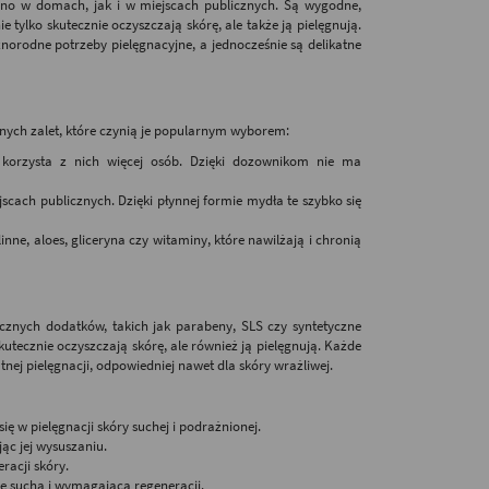
wno w domach, jak i w miejscach publicznych. Są wygodne,
e tylko skutecznie oczyszczają skórę, ale także ją pielęgnują.
óżnorodne potrzeby pielęgnacyjne, a jednocześnie są delikatne
ównych zalet, które czynią je popularnym wyborem:
 korzysta z nich więcej osób. Dzięki dozownikom nie ma
scach publicznych. Dzięki płynnej formie mydła te szybko się
inne, aloes, gliceryna czy witaminy, które nawilżają i chronią
cznych dodatków, takich jak parabeny, SLS czy syntetyczne
utecznie oczyszczają skórę, ale również ją pielęgnują. Każde
nej pielęgnacji, odpowiedniej nawet dla skóry wrażliwej.
ę w pielęgnacji skóry suchej i podrażnionej.
ąc jej wysuszaniu.
racji skóry.
rę suchą i wymagającą regeneracji.