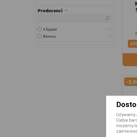
Producenci
4 Szpaki
12
Biomus
2
179
-2,0
Dosto
Używamy
Ciebie bar
możemy le
zainteres