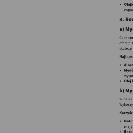
Olej
zapac
3.
Rod
a)
My
Codzien
ofercie 
skuteczn
Najleps
Aloe
Mydł
wysu
Olej
b)
My
W dzisie
Wykorzys
Korzyśc
Natu
mają 
Bezp