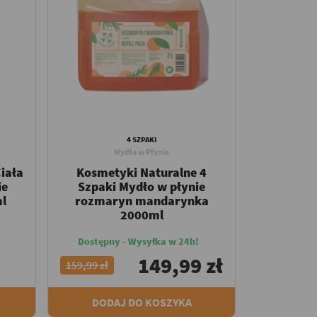
4 SZPAKI
Mydła w Płynie
iała
Kosmetyki Naturalne 4
ie
Szpaki Mydło w płynie
ml
rozmaryn mandarynka
2000ml
Dostępny - Wysyłka w 24h!
149,99 zł
159,99 zł
DODAJ DO KOSZYKA