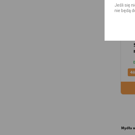
Jeśli się 
nie będą d
48
Mydła w