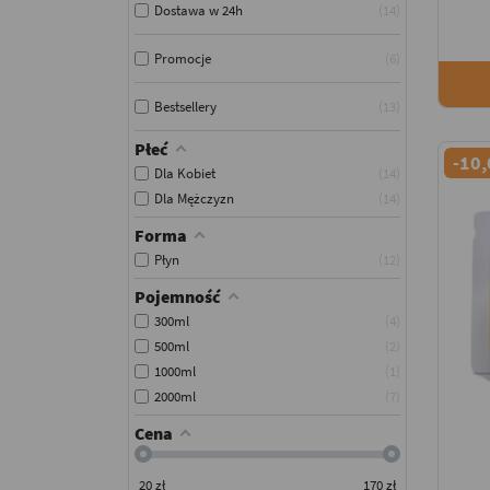
Dostawa w 24h
14
Promocje
6
Bestsellery
13
Płeć
-10,
Dla Kobiet
14
Dla Mężczyzn
14
Forma
Płyn
12
Pojemność
300ml
4
500ml
2
1000ml
1
2000ml
7
Cena
20
zł
170
zł