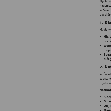
Mydła w
higienic
W Świat
dla skór
1.
Dl
Mydła w 
Higi
bezpo
Wyg
rozpr
Boga
skórę
2.
Nat
W Świat
substanc
mydło w 
Natural
Aloe
Glice
Olej
Masł