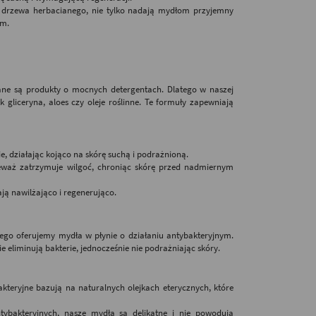
 z drzewa herbacianego, nie tylko nadają mydłom przyjemny
ym.
wane są produkty o mocnych detergentach. Dlatego w naszej
k gliceryna, aloes czy oleje roślinne. Te formuły zapewniają
e, działając kojąco na skórę suchą i podrażnioną.
nieważ zatrzymuje wilgoć, chroniąc skórę przed nadmiernym
ają nawilżająco i regenerująco.
tego oferujemy mydła w płynie o działaniu antybakteryjnym.
e eliminują bakterie, jednocześnie nie podrażniając skóry.
teryjne bazują na naturalnych olejkach eterycznych, które
ybakteryjnych, nasze mydła są delikatne i nie powodują