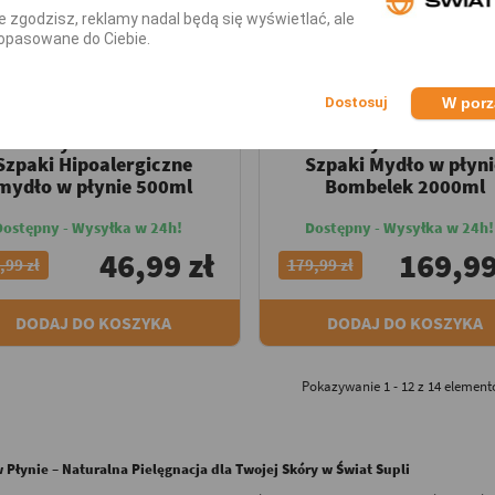
nie zgodzisz, reklamy nadal będą się wyświetlać, ale
opasowane do Ciebie.
4 SZPAKI
4 SZPAKI
W por
Mydła w Płynie
Mydła w Płynie
Kosmetyki Naturalne 4
Kosmetyki Naturalne
Szpaki Hipoalergiczne
Szpaki Mydło w płyni
mydło w płynie 500ml
Bombelek 2000ml
Dostępny - Wysyłka w 24h!
Dostępny - Wysyłka w 24h!
46,99 zł
169,99
,99 zł
179,99 zł
DODAJ DO KOSZYKA
DODAJ DO KOSZYKA
Pokazywanie 1 - 12 z 14 elemen
 Płynie – Naturalna Pielęgnacja dla Twojej Skóry w Świat Supli