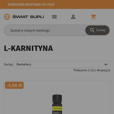
DARMOWA DOSTAWA od 249zł




Szukaj
L-KARNITYNA

Sortuj:
Bestsellery
Pokazano 1-12 z 49 pozycji
-1,00 zł