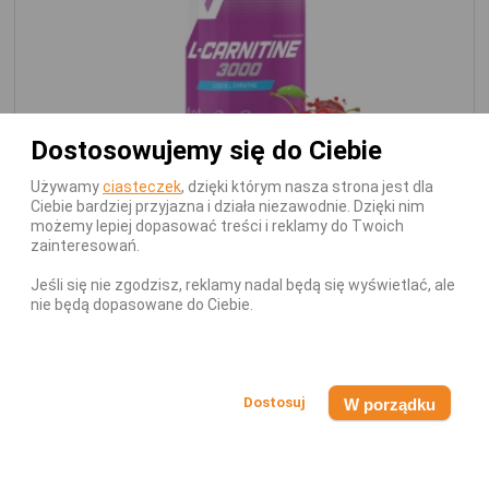
Dostosowujemy się do Ciebie
Używamy
ciasteczek
, dzięki którym nasza strona jest dla
TREC NUTRITION
Ciebie bardziej przyjazna i działa niezawodnie. Dzięki nim
L-Karnityna
możemy lepiej dopasować treści i reklamy do Twoich
zainteresowań.
Odchudzanie L-karnityna Trec Nutrition L-
Carnitine 3000 500ml
Jeśli się nie zgodzisz, reklamy nadal będą się wyświetlać, ale
nie będą dopasowane do Ciebie.
Dostępny - Wysyłka w 24h!
56,99 zł
59,99 zł
W porządku
DODAJ DO KOSZYKA