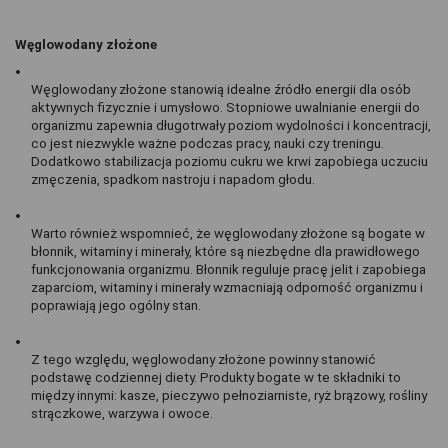
Węglowodany złożone
Węglowodany złożone stanowią idealne źródło energii dla osób 
aktywnych fizycznie i umysłowo. Stopniowe uwalnianie energii do 
organizmu zapewnia długotrwały poziom wydolności i koncentracji, 
co jest niezwykle ważne podczas pracy, nauki czy treningu. 
Dodatkowo stabilizacja poziomu cukru we krwi zapobiega uczuciu 
zmęczenia, spadkom nastroju i napadom głodu.
Warto również wspomnieć, że węglowodany złożone są bogate w 
błonnik, witaminy i minerały, które są niezbędne dla prawidłowego 
funkcjonowania organizmu. Błonnik reguluje pracę jelit i zapobiega 
zaparciom, witaminy i minerały wzmacniają odporność organizmu i 
poprawiają jego ogólny stan.
Z tego względu, węglowodany złożone powinny stanowić 
podstawę codziennej diety. Produkty bogate w te składniki to 
między innymi: kasze, pieczywo pełnoziarniste, ryż brązowy, rośliny 
strączkowe, warzywa i owoce.