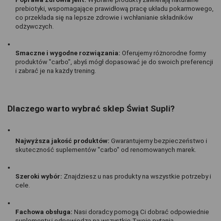
prebiotyki, wspomagające prawidłową pracę układu pokarmowego, 
co przekłada się na lepsze zdrowie i wchłanianie składników 
odżywczych.
Smaczne i wygodne rozwiązania:
 Oferujemy różnorodne formy 
produktów "carbo", abyś mógł dopasować je do swoich preferencji 
i zabrać je na każdy trening.
Dlaczego warto wybrać sklep Świat Supli?
Najwyższa jakość produktów:
 Gwarantujemy bezpieczeństwo i 
skuteczność suplementów "carbo" od renomowanych marek.
Szeroki wybór:
 Znajdziesz u nas produkty na wszystkie potrzeby i 
cele.
Fachowa obsługa:
 Nasi doradcy pomogą Ci dobrać odpowiednie 
suplementy i odpowiedzą na wszystkie Twoje pytania.