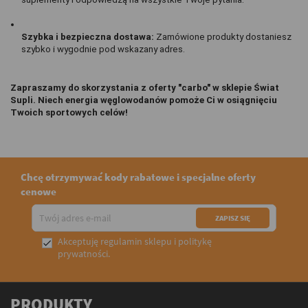
Szybka i bezpieczna dostawa: 
Zamówione produkty dostaniesz 
szybko i wygodnie pod wskazany adres.
Zapraszamy do skorzystania z oferty "carbo" w sklepie Świat 
Supli. Niech energia węglowodanów pomoże Ci w osiągnięciu 
Twoich sportowych celów!
Chcę otrzymywać kody rabatowe i specjalne oferty
cenowe
Akceptuję
regulamin sklepu
i
politykę

prywatności
.
PRODUKTY