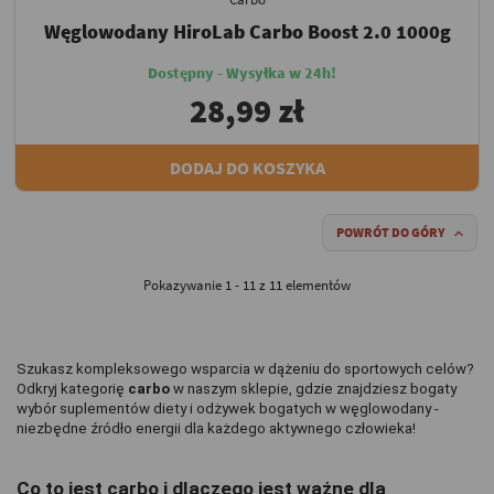
Węglowodany HiroLab Carbo Boost 2.0 1000g
Dostępny - Wysyłka w 24h!
28,99 zł
DODAJ DO KOSZYKA
POWRÓT DO GÓRY

Pokazywanie 1 - 11 z 11 elementów
Szukasz kompleksowego wsparcia w dążeniu do sportowych celów? 
Odkryj kategorię 
carbo
 w naszym sklepie, gdzie znajdziesz bogaty 
wybór suplementów diety i odżywek bogatych w węglowodany - 
niezbędne źródło energii dla każdego aktywnego człowieka!
Co to jest carbo i dlaczego jest ważne dla 