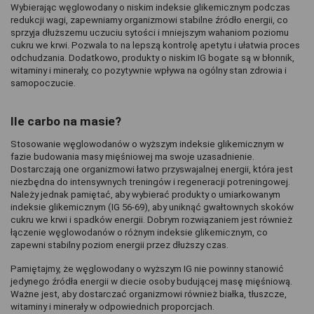
Wybierając węglowodany o niskim indeksie glikemicznym podczas 
redukcji wagi, zapewniamy organizmowi stabilne źródło energii, co 
sprzyja dłuższemu uczuciu sytości i mniejszym wahaniom poziomu 
cukru we krwi. Pozwala to na lepszą kontrolę apetytu i ułatwia proces 
odchudzania. Dodatkowo, produkty o niskim IG bogate są w błonnik, 
witaminy i minerały, co pozytywnie wpływa na ogólny stan zdrowia i 
samopoczucie.
Ile carbo na masie?
Stosowanie węglowodanów o wyższym indeksie glikemicznym w 
fazie budowania masy mięśniowej ma swoje uzasadnienie. 
Dostarczają one organizmowi łatwo przyswajalnej energii, która jest 
niezbędna do intensywnych treningów i regeneracji potreningowej. 
Należy jednak pamiętać, aby wybierać produkty o umiarkowanym 
indeksie glikemicznym (IG 56-69), aby uniknąć gwałtownych skoków 
cukru we krwi i spadków energii. Dobrym rozwiązaniem jest również 
łączenie węglowodanów o różnym indeksie glikemicznym, co 
zapewni stabilny poziom energii przez dłuższy czas.
Pamiętajmy, że węglowodany o wyższym IG nie powinny stanowić 
jedynego źródła energii w diecie osoby budującej masę mięśniową. 
Ważne jest, aby dostarczać organizmowi również białka, tłuszcze, 
witaminy i minerały w odpowiednich proporcjach.