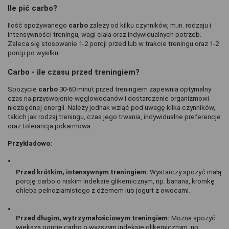
Ile pić carbo?
Ilość spożywanego 
carbo 
zależy od kilku czynników, m.in. rodzaju i 
intensywności treningu, wagi ciała oraz indywidualnych potrzeb. 
Zaleca się stosowanie 1-2 porcji przed lub w trakcie treningu oraz 1-2 
porcji po wysiłku.
Carbo - ile czasu przed treningiem?
Spożycie 
carbo 
30-60 minut przed treningiem zapewnia optymalny 
czas na przyswojenie węglowodanów i dostarczenie organizmowi 
niezbędnej energii. Należy jednak wziąć pod uwagę kilka czynników, 
takich jak rodzaj treningu, czas jego trwania, indywidualne preferencje 
oraz tolerancja pokarmowa.
Przykładowo:
Przed krótkim, intensywnym treningiem:
 Wystarczy spożyć małą 
porcję carbo o niskim indeksie glikemicznym, np. banana, kromkę 
chleba pełnoziarnistego z dżemem lub jogurt z owocami.
Przed długim, wytrzymałościowym treningiem:
 Można spożyć 
większą porcję carbo o wyższym indeksie glikemicznym, np. 