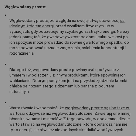
Węglowodany proste: 
Węglowodany proste, ze względu na swoją łatwą strawność, 
są 
idealnym źródłem energii
 przed wysiłkiem fizycznym lub w 
sytuacjach, gdy potrzebujemy szybkiego zastrzyku energii. Należy 
jednak pamiętać, że gwałtowny wzrost poziomu cukru we krwi po 
ich spożyciu może prowadzić do równie gwałtownego spadku, co 
może powodować uczucie zmęczenia, osłabienia koncentracji i 
rozdrażnienia.
Dlatego też, węglowodany proste powinny być spożywane z 
umiarem i w połączeniu z innymi produktami, które spowolnią ich 
wchłanianie. Dobrym pomysłem jest na przykład zjedzenie kromki 
chleba pełnoziarnistego z dżemem lub banana z jogurtem 
naturalnym.
Warto również wspomnieć, że 
węglowodany proste są uboższe w 
wartości odżywcze
 niż węglowodany złożone. Zawierają one mniej 
błonnika, witamin i minerałów. Z tego powodu, w codziennej diecie 
warto stawiać na węglowodany złożone, które dostarczą nam nie 
tylko energii, ale również niezbędnych składników odżywczych.