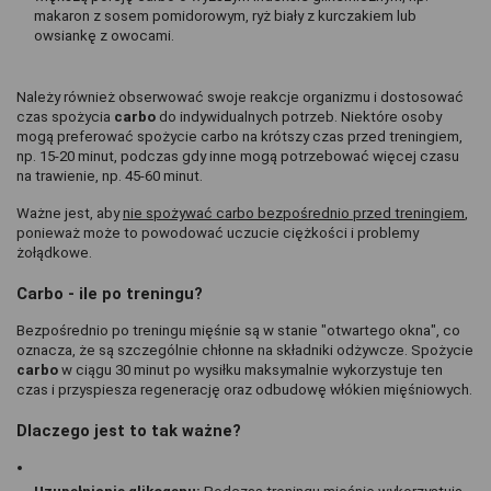
makaron z sosem pomidorowym, ryż biały z kurczakiem lub 
owsiankę z owocami.
Należy również obserwować swoje reakcje organizmu i dostosować 
czas spożycia 
carbo 
do indywidualnych potrzeb. Niektóre osoby 
mogą preferować spożycie carbo na krótszy czas przed treningiem, 
np. 15-20 minut, podczas gdy inne mogą potrzebować więcej czasu 
na trawienie, np. 45-60 minut.
Ważne jest, aby 
nie spożywać carbo bezpośrednio przed treningiem
, 
ponieważ może to powodować uczucie ciężkości i problemy 
żołądkowe. 
Carbo - ile po treningu?
Bezpośrednio po treningu mięśnie są w stanie "otwartego okna", co 
oznacza, że są szczególnie chłonne na składniki odżywcze. Spożycie 
carbo 
w ciągu 30 minut po wysiłku maksymalnie wykorzystuje ten 
czas i przyspiesza regenerację oraz odbudowę włókien mięśniowych.
Dlaczego jest to tak ważne?