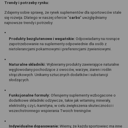
Trendy i potrzeby rynku:
Zdajemy sobie sprawę, że rynek suplementów dla sportowców stale 
się rozwija. Dlatego w naszej ofercie "
carbo
" uwzględniamy 
najnowsze trendy i potrzeby:
Produkty bezglutenowe i wegańskie:
 Odpowiadamy na rosnące 
zapotrzebowanie na suplementy odpowiednie dla osób z 
nietolerancjami pokarmowymi i preferencjami żywieniowymi.
Naturalne składniki:
 Wybieramy produkty zawierające naturalne 
węglowodany pochodzące z owoców, warzyw, ziaren i roślin 
strączkowych. Unikamy sztucznych dodatków i substancji 
słodzących.
Funkcjonalne formuły:
 Oferujemy suplementy wzbogacone o 
dodatkowe składniki odżywcze, takie jak witaminy, minerały, 
elektrolity, czy L-karnityna, w celu zwiększenia skuteczności i 
wszechstronnego wspierania Twoich treningów.
Indywidualne dopasowanie:
 Wiemy, że każdy sportowiec ma inne 