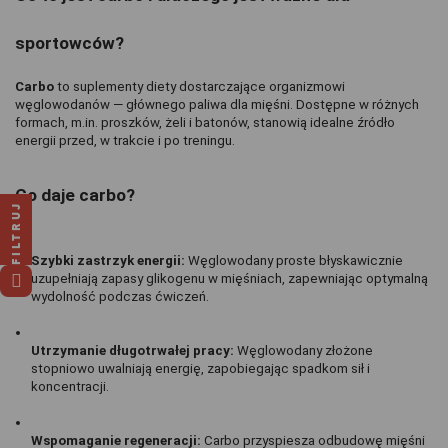
sportowców?
Carbo 
to suplementy diety dostarczające organizmowi 
węglowodanów — głównego paliwa dla mięśni. Dostępne w różnych 
formach, m.in. proszków, żeli i batonów, stanowią idealne źródło 
energii przed, w trakcie i po treningu.
Co daje carbo?
FILTRUJ
Szybki zastrzyk energii:
 Węglowodany proste błyskawicznie 
uzupełniają zapasy glikogenu w mięśniach, zapewniając optymalną 
wydolność podczas ćwiczeń.
Utrzymanie długotrwałej pracy:
 Węglowodany złożone 
stopniowo uwalniają energię, zapobiegając spadkom sił i 
koncentracji.
Wspomaganie regeneracji:
 Carbo przyspiesza odbudowę mięśni 