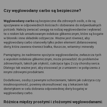
Czy węglowodany carbo są bezpieczne?
Węglowodany carbo 
są bezpieczne dla zdrowych osób, o ile są 
spożywane w odpowiednich ilościach i dobierane do indywidualnych 
potrzeb. Należy zwracać uwagę na rodzaj węglowodanów i wybierać 
te o niskim lub umiarkowanym indeksie glikemicznym, które są bogate 
w błonnik i inne składniki odżywcze. Ważne jest również, aby 
węglowodany carbo stanowiły tylko jeden element zbilansowanej 
diety, która zawiera również białka, tłuszcze, witaminy i minerały.
Pamiętajmy, że nadmierne spożycie węglowodanów, zwłaszcza tych 
o wysokim indeksie glikemicznym, może prowadzić do problemów 
zdrowotnych, takich jak otyłość, cukrzyca typu 2 czy choroby serca. 
Dlatego tak ważne jest, aby stosować je z umiarem i w połączeniu z 
innymi zdrowymi produktami.
Dodatkowo, osoby z pewnymi schorzeniami, takimi jak cukrzyca czy 
insulinooporność, powinny skonsultować się z lekarzem lub 
dietetykiem w celu dobrania odpowiedniej diety bogatej w 
węglowodany carbo.
Różnica między prostymi i złożonymi węglowodanami: