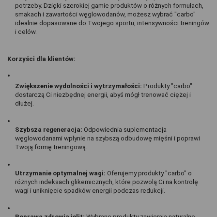
potrzeby. Dzięki szerokiej gamie produktów o różnych formułach, 
smakach i zawartości węglowodanów, możesz wybrać "carbo" 
idealnie dopasowane do Twojego sportu, intensywności treningów 
i celów.
Korzyści dla klientów:
Zwiększenie wydolności i wytrzymałości:
 Produkty "carbo" 
dostarczą Ci niezbędnej energii, abyś mógł trenować ciężej i 
dłużej.
Szybsza regeneracja: 
Odpowiednia suplementacja 
węglowodanami wpłynie na szybszą odbudowę mięśni i poprawi 
Twoją formę treningową.
Utrzymanie optymalnej wagi:
 Oferujemy produkty "carbo" o 
różnych indeksach glikemicznych, które pozwolą Ci na kontrolę 
wagi i uniknięcie spadków energii podczas redukcji.
Poprawa zdrowia jelit:
 Wybrane produkty zawierają naturalne 