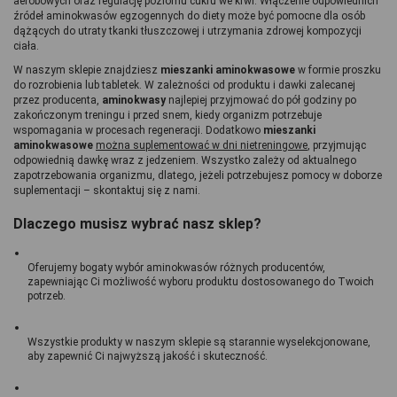
aerobowych oraz regulację poziomu cukru we krwi. Włączenie odpowiednich 
źródeł aminokwasów egzogennych do diety może być pomocne dla osób 
dążących do utraty tkanki tłuszczowej i utrzymania zdrowej kompozycji 
ciała.
W naszym sklepie znajdziesz
 mieszanki aminokwasowe
 w formie proszku 
do rozrobienia lub tabletek. W zależności od produktu i dawki zalecanej 
przez producenta, 
aminokwasy 
najlepiej przyjmować do pół godziny po 
zakończonym treningu i przed snem, kiedy organizm potrzebuje 
wspomagania w procesach regeneracji. Dodatkowo 
mieszanki 
aminokwasowe
można suplementować w dni nietreningowe
, przyjmując 
odpowiednią dawkę wraz z jedzeniem. Wszystko zależy od aktualnego 
zapotrzebowania organizmu, dlatego, jeżeli potrzebujesz pomocy w doborze 
suplementacji – skontaktuj się z nami.
Dlaczego musisz wybrać nasz sklep?
Oferujemy bogaty wybór aminokwasów różnych producentów, 
zapewniając Ci możliwość wyboru produktu dostosowanego do Twoich 
potrzeb.
Wszystkie produkty w naszym sklepie są starannie wyselekcjonowane, 
aby zapewnić Ci najwyższą jakość i skuteczność.