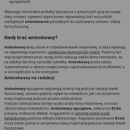
egzogennych.
Włączając różnorodne produkty spożywcze z powyższych grup do swojej 
diety, możesz zapewnić organizmowi odpowiednią ilość wszystkich 
niezbędnych 
aminokwasów 
potrzebnych do zachowania zdrowia i dobrej 
formy fizycznej.
Kiedy brać aminokwasy?
Aminokwasy 
biorą udział w rozbudowie tkanki mięśniowej, a także wpływają 
na regenerację organizmu i 
zwiększają elastyczność mięśni
. Powinny być 
więc przyjmowane przez osoby, które realizują ciężkie plany treningowe, są 
na redukcji lub chcą wyrzeźbić sylwetkę. 
Aminokwasy 
proste należy 
suplementować w okresie zwiększonego zapotrzebowania na te składniki, a 
w szczególności w dni treningowe.
Aminokwasy na redukcji
Aminokwasy 
egzogenne odgrywają istotną rolę podczas redukcji tkanki 
tłuszczowej, zarówno poprzez wpływ na metabolizm, jak i na utrzymanie 
masy mięśniowej podczas procesu odchudzania.
Podczas odchudzania istnieje ryzyko utraty masy mięśniowej, co może 
obniżyć tempo metabolizmu. 
Aminokwasy egzogenne
, zwłaszcza 
BCAA 
(
Leucyna, Izoleucyna, Walina
), mogą pomóc w 
ochronie mięśni przed 
katabolizmem
 podczas deficytu kalorycznego. Regularne spożywanie 
BCAA 
może zatem pomóc w utrzymaniu masy mięśniowej podczas redukcji tkanki 
tłuszczowej.