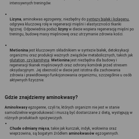
intensywnych treningów.
Lizyna
, aminokwas 
egzogenny
, niezbędny do 
syntezy białek i kolagenu
, 
odgrywa kluczową rolę w regeneracji mięśni i elastyczności tkanki 
łącznej. Odpowiednia podaż 
lizyny 
w diecie wspiera regenerację mięśni po 
treningu, budowę masy mięśniowej oraz utrzymanie zdrowia kości.
Metionina 
jest kluczowym składnikiem w syntezie białek, detoksykacji 
organizmu oraz produkcji ważnych związków metabolicznych, takich jak 
glutation, czy karnityna
. 
Metionina 
jest niezbędna dla budowy i 
regeneracji tkanek mięśniowych oraz ochrony komórek przed stresem 
oksydacyjnym. Jej obecność w diecie jest istotna dla zachowania 
zdrowia i prawidłowego funkcjonowania organizmu, szczególnie u osób 
aktywnych fizycznie.
Gdzie znajdziemy aminokwasy? 
Aminokwasy 
egzogenne
, czyli te, których organizm nie jest w stanie 
samodzielnie wyprodukować i muszą być dostarczane z dietą, występują w 
różnych produktach spożywczych.
Chude odmiany mięsa
, takie jak kurczak, indyk, wołowina oraz 
wieprzowina, są bogatym źródłem 
aminokwasów 
egzogennych.