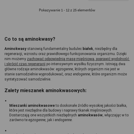
Pokazywanie 1 - 12 z 25 elementów
Co to są aminokwasy?
Aminokwasy 
stanowią fundamentalny budulec 
białek
, niezbędny dla 
regeneracji, wzrostu oraz prawidłowego funkcjonowania organizmu. Dzięki 
nim możemy 
zachować odpowiednią masę mięśniową, poprawić wydolność 
i skrócić czas regeneracji
 po intensywnym wysiłku fizycznym. Istnieją dwa 
główne rodzaje aminokwasów: 
egzogenne
, których organizm nie jest w 
stanie samodzielnie wyprodukować, oraz 
endogenne
, które organizm może 
syntetyzować samodzielnie.
Zalety mieszanek aminokwasowych:
Mieszanki aminokwasowe
 to doskonałe źródło wysokiej jakości białka, 
które jest niezbędne dla budowy i naprawy tkanek mięśniowych. 
Dostarczają one wszystkich niezbędnych 
aminokwasów
, włączając w to 
zarówno te 
egzogenne
, jak i 
endogenne
.