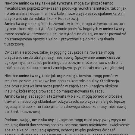
Niektóre 
aminokwasy
, takie jak 
tyrozyna
, mogą zwiększać tempo 
metabolizmu poprzez zwiększenie produkcji neurotransmiterów, takich jak 
noradrenalina i dopamina. To z kolei może 
przyspieszyć spalanie kalorii
 i 
przyczynić się do redukcji tkanki tłuszczowej.
Aminokwasy
, szczególnie te zawarte w białku, mogą wpływać na uczucie 
sytości i kontrolę apetytu. Spożywanie posiłków bogatych w 
aminokwasy 
może pomóc w utrzymaniu uczucia sytości na dłużej, co może prowadzić 
do zmniejszenia spożycia kalorii i przyczynić się do redukcji tkanki 
tłuszczowej.
Ćwiczenia aerobowe, takie jak jogging czy jazda na rowerze, mogą 
przyczynić się do utraty masy mięśniowej. Spożywanie 
aminokwasów 
egzogennych przed lub po treningu aerobowym może pomóc w ochronie 
mięśni przed katabolizmem i zmniejszyć ryzyko utraty masy mięśniowej.
Niektóre 
aminokwasy
, takie jak 
arginina 
i 
glutamina
, mogą pomóc w 
regulacji poziomu cukru we krwi poprzez kontrolę insuliny. Stabilizacja 
poziomu cukru we krwi może pomóc w zapobieganiu nagłym skokom 
insuliny, które mogą prowadzić do magazynowania tłuszczu.
Aminokwasy
, szczególnie te zawarte w białku, mogą pomóc w procesie 
trawienia i absorpcji składników odżywczych, co przyczynia się do lepszej 
regulacji metabolizmu i utrzymania zdrowego stosunku masy mięśniowej 
do tkanki tłuszczowej.
Podsumowując, 
aminokwasy 
egzogenne mogą mieć pozytywny wpływ na 
redukcję tkanki tłuszczowej poprzez ochronę masy mięśniowej, zwiększenie 
spalania kalorii, regulację apetytu, ochronę mięśni podczas ćwiczeń 