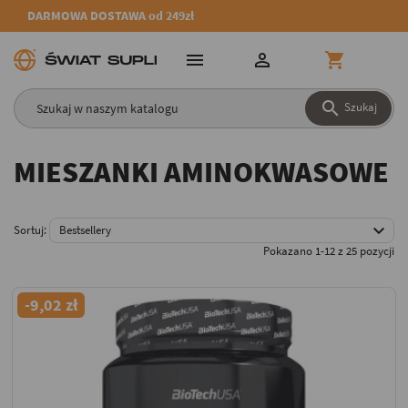
DARMOWA DOSTAWA od 249zł




Szukaj
MIESZANKI AMINOKWASOWE

Sortuj:
Bestsellery
Pokazano 1-12 z 25 pozycji
-9,02 zł