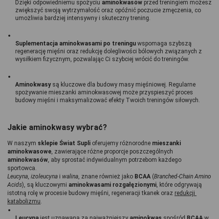
Dzięki odpowiedniemu spożyciu 
aminokwasów 
przed treningiem możesz 
zwiększyć swoją wytrzymałość oraz opóźnić poczucie zmęczenia, co 
umożliwia bardziej intensywny i skuteczny trening.
Suplementacja aminokwasami po treningu
 wspomaga szybszą 
regenerację mięśni oraz redukcję dolegliwości bólowych związanych z 
wysiłkiem fizycznym, pozwalając Ci szybciej wrócić do treningów.
Aminokwasy
 są kluczowe dla budowy masy mięśniowej. Regularne 
spożywanie mieszanki aminokwasowej może przyspieszyć proces 
budowy mięśni i maksymalizować efekty Twoich treningów siłowych.
Jakie aminokwasy wybrać?
W naszym 
sklepie Świat Supli
 oferujemy różnorodne 
mieszanki 
aminokwasowe
, zawierające różne proporcje poszczególnych 
aminokwasów
, aby sprostać indywidualnym potrzebom każdego 
sportowca.
Leucyna
, 
izoleucyna 
i 
walina
, znane również jako 
BCAA 
(
Branched-Chain Amino 
Acids
), są kluczowymi 
aminokwasami rozgałęzionymi
, które odgrywają 
istotną rolę w procesie budowy mięśni, regeneracji tkanek oraz 
redukcji 
katabolizmu
. 
Leucyna 
jest uznawana za najważniejszy 
aminokwas 
spośród 
BCAA 
w 