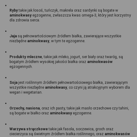
Ryby 
takie jak łosoś, tuńczyk, makrela oraz sardynki są bogate w 
aminokwasy 
egzogenne, zwłaszcza kwas omega-3, który jest korzystny 
dla zdrowia serca.
Jaja 
są pełnowartościowym źródłem białka, zawierające wszystkie 
niezbędne 
aminokwasy
, w tym te egzogenne.
Produkty mleczne
, takie jak mleko, jogurt, ser biały oraz twaróg, są 
bogatym źródłem wysokiej jakości białka oraz 
aminokwasów 
egzogennych.
Soja 
jest roślinnym źródłem pełnowartościowego białka, zawierającym 
wszystkie niezbędne 
aminokwasy
, co czyni ją atrakcyjnym wyborem dla 
wegan i wegetarian.
Orzechy, nasiona
, oraz ich pasty, takie jak masło orzechowe czy tahini, 
są bogate w białko oraz 
aminokwasy 
egzogenne.
Warzywa strączkowe
 takie jak fasola, soczewica, groch oraz 
ciecierzyca są świetnym źródłem białka roślinnego, oraz 
aminokwasów 