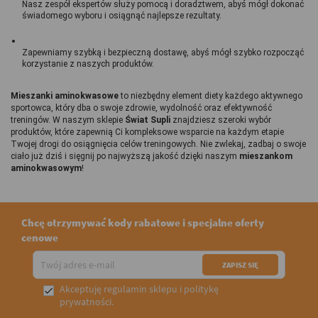
Nasz zespół ekspertów służy pomocą i doradztwem, abyś mógł dokonać 
świadomego wyboru i osiągnąć najlepsze rezultaty.
Zapewniamy szybką i bezpieczną dostawę, abyś mógł szybko rozpocząć 
korzystanie z naszych produktów.
Mieszanki aminokwasowe
 to niezbędny element diety każdego aktywnego 
sportowca, który dba o swoje zdrowie, wydolność oraz efektywność 
treningów. W naszym sklepie 
Świat Supli
 znajdziesz szeroki wybór 
produktów, które zapewnią Ci kompleksowe wsparcie na każdym etapie 
Twojej drogi do osiągnięcia celów treningowych. Nie zwlekaj, zadbaj o swoje 
ciało już dziś i sięgnij po najwyższą jakość dzięki naszym 
mieszankom 
aminokwasowym
!
Chcę otrzymywać kody rabatowe i specjalne oferty
cenowe
Akceptuję
regulamin sklepu
i
politykę

prywatności
.