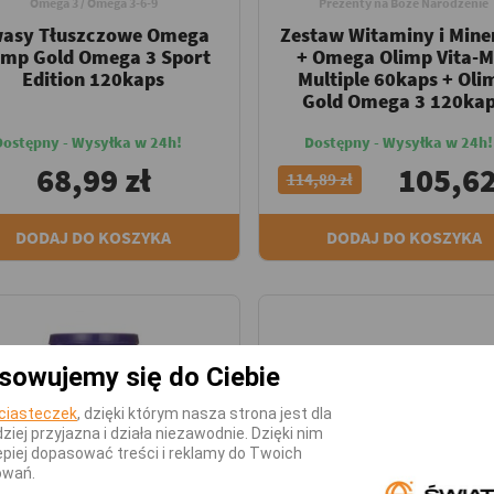
Omega 3 / Omega 3-6-9
Prezenty na Boże Narodzenie
asy Tłuszczowe Omega
Zestaw Witaminy i Mine
imp Gold Omega 3 Sport
+ Omega Olimp Vita-M
Edition 120kaps
Multiple 60kaps + Oli
Gold Omega 3 120ka
Dostępny - Wysyłka w 24h!
Dostępny - Wysyłka w 24h!
68,99 zł
105,62
114,89 zł
DODAJ DO KOSZYKA
DODAJ DO KOSZYKA
sowujemy się do Ciebie
ciasteczek
, dzięki którym nasza strona jest dla
dziej przyjazna i działa niezawodnie. Dzięki nim
piej dopasować treści i reklamy do Twoich
owań.