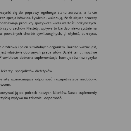
czynić się do poprawy ogólnego stanu zdrowia, a także
 specjalistów ds. żywienia, wskazują, że dzisiejsze procesy
, pozbawiają produkty spożywcze wielu wartości odżywczych.
b czy orzechów. Niestety, wpływa to bardzo niekorzystnie na
poważnych chorób cywilizacyjnych, tj. otyłość, cukrzyca,
o zdrowy i pełen sił witalnych organizm. Bardzo ważne jest,
jest właściwie dobranych preparatów. Dzięki temu, możliwe
. Prawidłowo dobrana suplementacja hamuje również ryzyko
lekarzy i specjalistów dietetyków.
araty wzmacniające odporność i uzupełniające niedobory.
towcom.
asowywać ją do potrzeb naszych klientów. Nasze suplementy
orzyścią wpływa na zdrowie i odporność.