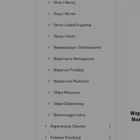
Stres i Nerwy
Oczy i Wzrok
Serce i układ Krążenia
Stawy i Kości
Rewitalizacja i Odmłodzenie
Wsparcie w Menopauzie
Wsparcie Prostaty
Wspieranie Płodności
Układ Moczowy
Układ Oddechowy
Wsp
Równowaga Cukru
No
Regeneracja Stawów
Kobieca Kondycja