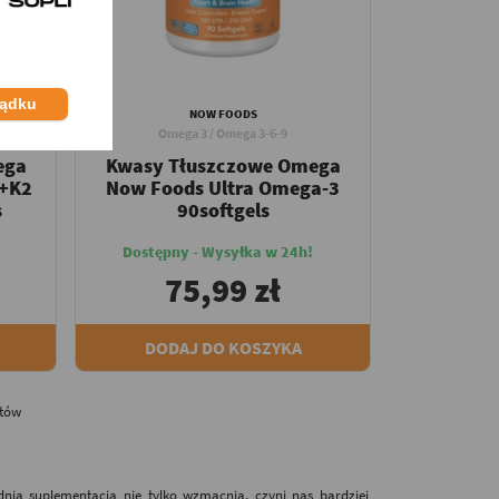
ządku
NOW FOODS
Omega 3 / Omega 3-6-9
ega
Kwasy Tłuszczowe Omega
3+K2
Now Foods Ultra Omega-3
s
90softgels
Dostępny - Wysyłka w 24h!
75,99 zł
DODAJ DO KOSZYKA
ntów
nia suplementacja nie tylko wzmacnia, czyni nas bardziej