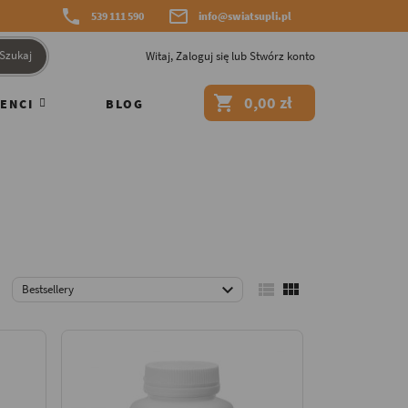


539 111 590
info@swiatsupli.pl
Szukaj
Witaj,
Zaloguj się
lub
Stwórz konto

0,00 zł
ENCI
BLOG



Bestsellery