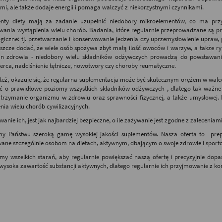
i, ale także dodaje energii i pomaga walczyć z niekorzystnymi czynnikami.
nty diety mają za zadanie uzupełnić niedobory mikroelementów, co ma przy
ania wystąpienia wielu chorób. Badania, które regularnie przeprowadzane są przez
ogiczne: tj. przetwarzanie i konserwowanie jedzenia czy uprzemysłowienie upraw
szcze dodać, że wiele osób spożywa zbyt małą ilość owoców i warzyw, a także ry
an zdrowia - niedobory wielu składników odżywczych prowadzą do powstawania 
erca, nadciśnienie tętnicze, nowotwory czy choroby reumatyczne.
też, okazuje się, że regularna suplementacja może być skutecznym orężem w walce 
ć o prawidłowe poziomy wszystkich składników odżywczych , dlatego tak ważne 
utrzymanie organizmu w zdrowiu oraz sprawności fizycznej, a także umysłowej
nia wielu chorób cywilizacyjnych.
anie ich, jest jak najbardziej bezpieczne, o ile zażywanie jest zgodne z zaleceniami 
my Państwu szeroką gamę wysokiej jakości suplementów. Nasza oferta to prep
ane szczególnie osobom na dietach, aktywnym, dbającym o swoje zdrowie i spor
my wszelkich starań, aby regularnie powiększać naszą ofertę i precyzyjnie dop
wysoka zawartość substancji aktywnych, dlatego regularnie ich przyjmowanie z k