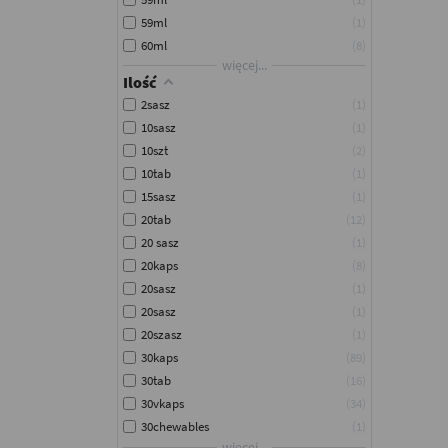
59ml
1
60ml
8
więcej...
Ilość
2sasz
1
10sasz
1
10szt
2
10tab
1
15sasz
1
20tab
12
20 sasz
1
20kaps
8
20sasz
1
20sasz
1
20szasz
1
30kaps
89
30tab
16
30vkaps
34
30chewables
1
więcej...