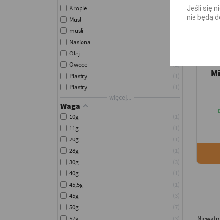
Krople
1
Jeśli się 
nie będą d
Musli
1
musli
1
Nasiona
3
Olej
1
Owoce
1
Mi
Plastry
1
Plastry
1
więcej...
Waga
10g
1
11g
1
20g
1
28g
1
30g
3
40g
1
45,5g
1
45g
3
50g
7
57g
3
Niewątp