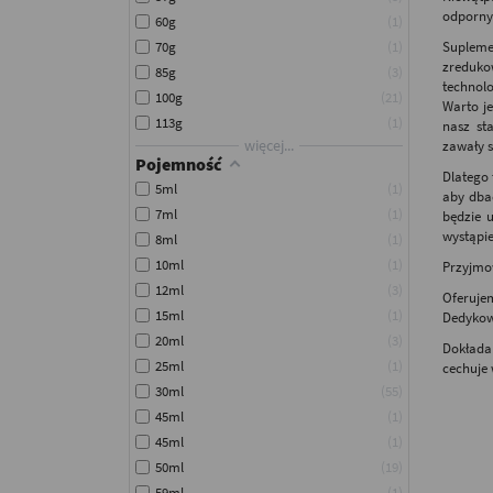
odpornym
60g
1
70g
1
Supleme
zredukow
85g
3
technol
100g
21
Warto je
113g
1
nasz st
więcej...
zawały s
Pojemność
Dlatego 
5ml
1
aby dba
7ml
1
będzie 
wystąpie
8ml
1
10ml
1
Przyjmow
12ml
3
Oferuje
15ml
1
Dedykow
20ml
3
Dokłada
25ml
1
cechuje 
30ml
55
45ml
1
45ml
1
50ml
19
59ml
1