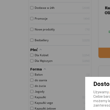
Kw
Dostawa w 24h
2038
Ol
Promocje
494
Nowe produkty
76
Bestsellery
2225
Płeć
Dla Kobiet
2254
Dla Mężczyzn
2250
Forma
Baton
1
do ssania
1
Dosto
do żucia
1
Jagody
1
Używamy
Ciebie bar
Kapsułki
1395
możemy le
Kapsułki vege
211
zainteres
Kapsułki żelowe
105