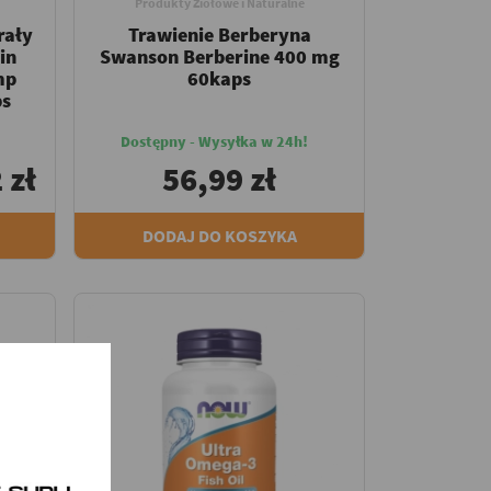
Produkty Ziołowe i Naturalne
rały
Trawienie Berberyna
in
Swanson Berberine 400 mg
mp
60kaps
ps
Dostępny - Wysyłka w 24h!
 zł
56,99 zł
DODAJ DO KOSZYKA