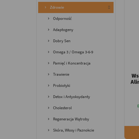
Zdrowie
Odporność
Adaptogeny
Dobry Sen
Omega 3 / Omega 3-6-9
Pamięć i Koncentracja
Trawienie
Ws
Ali
Probiotyki
Detox i Antyoksydanty
Cholesterol
Regeneracja Wątroby
Skóra, Włosy i Paznokcie