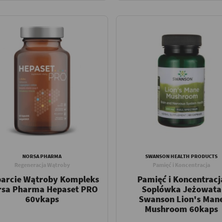
NORSA PHARMA
SWANSON HEALTH PRODUCTS
Regeneracja Wątroby
Pamięć i Koncentracja
arcie Wątroby Kompleks
Pamięć i Koncentracj
rsa Pharma Hepaset PRO
Soplówka Jeżowata
60vkaps
Swanson Lion's Man
Mushroom 60kaps