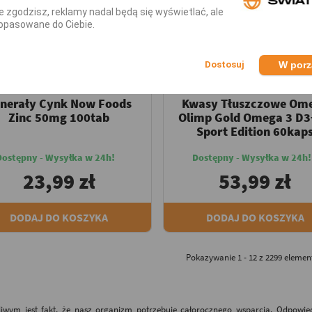
nie zgodzisz, reklamy nadal będą się wyświetlać, ale
opasowane do Ciebie.
W por
NOW FOODS
OLIMP SPORT NUTRITION
Cynk
Omega 3 / Omega 3-6-9
nerały Cynk Now Foods
Kwasy Tłuszczowe Om
Zinc 50mg 100tab
Olimp Gold Omega 3 D
Sport Edition 60kap
Dostępny - Wysyłka w 24h!
Dostępny - Wysyłka w 24h!
23,99 zł
53,99 zł
DODAJ DO KOSZYKA
DODAJ DO KOSZYKA
Pokazywanie 1 - 12 z 2299 eleme
liwym jest fakt, że nasz organizm potrzebuje całorocznego wsparcia. Odpowied