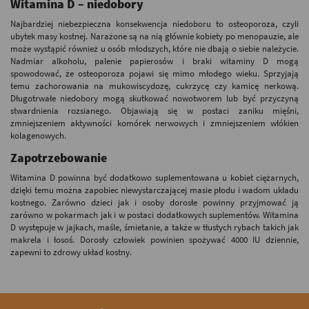
Witamina D – niedobory
Najbardziej niebezpieczna konsekwencja niedoboru to osteoporoza, czyli
ubytek masy kostnej. Narażone są na nią głównie kobiety po menopauzie, ale
może wystąpić również u osób młodszych, które nie dbają o siebie należycie.
Nadmiar alkoholu, palenie papierosów i braki witaminy D mogą
spowodować, że osteoporoza pojawi się mimo młodego wieku. Sprzyjają
temu zachorowania na mukowiscydozę, cukrzycę czy kamicę nerkową.
Długotrwałe niedobory mogą skutkować nowotworem lub być przyczyną
stwardnienia rozsianego. Objawiają się w postaci zaniku mięśni,
zmniejszeniem aktywności komórek nerwowych i zmniejszeniem włókien
kolagenowych.
Zapotrzebowanie
Witamina D powinna być dodatkowo suplementowana u kobiet ciężarnych,
dzięki temu można zapobiec niewystarczającej masie płodu i wadom układu
kostnego. Zarówno dzieci jak i osoby dorosłe powinny przyjmować ją
zarówno w pokarmach jak i w postaci dodatkowych suplementów. Witamina
D występuje w jajkach, maśle, śmietanie, a także w tłustych rybach takich jak
makrela i łosoś. Dorosły człowiek powinien spożywać 4000 IU dziennie,
zapewni to zdrowy układ kostny.