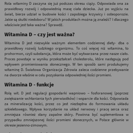
Rola witaminy D zaczyna się już podczas okresu ciąży. Odpowiada ona za
prawidłowy rozwój i odpowiednią masę ciała dziecka. Już po wyjściu na
świat, bierze udział w budowie kości i zapobiega krzywicy i osteoporozie.
Jakie są skutki niedoboru? W jakich produktach można ją znaleźć? I dlaczego
właściwie jest taka ważna? Sprawdź.
Witamina D – czy jest ważna?
Witamina D jest niezwykle ważnym elementem codziennej diety- dba o
prawidłowy rozwój ludzkiego organizmu. To coś więcej niż witamina, to
prohormon, czyli substancja, która może być wytwarzana przez nasze ciało.
Proces powstaje w wyniku przekształceń cholesterolu, które następują pod
wpływem promieniowania słonecznego. W ten sposób sami produkujemy
witaminę D. Światowa Organizacja Zdrowia zaleca codzienne przebywanie
na dworze właśnie w celu pozyskania odpowiedniej ilości promieni.
Witamina D - funkcje
Rolą wit. D jest regulacji gospodarki wapniowo – fosforanowej (poprzez
zwiększanie wchłaniania tych pierwiastków) i wsparcie dla kości. Odpowiada
za mineralizację kości, przez co jest niezbędna do formowania układu
szkieletowego. Wpływa korzystanie na układ nerwowy i pracę serca oraz
zmniejsza również stany zapalne skóry. Powinna być suplementowa w
przypadku zmniejszonej ilości promieni słonecznych, w Polsce głównie w
okresie jesienno-zimowym.