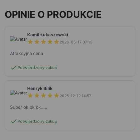
OPINIE O PRODUKCIE
Kamil Łukaszewski
2026-05-17 07:13
Atrakcyjna cena
check
Potwierdzony zakup
Henryk Bilik
2025-12-12 14:57
Super ok ok ok.....
check
Potwierdzony zakup