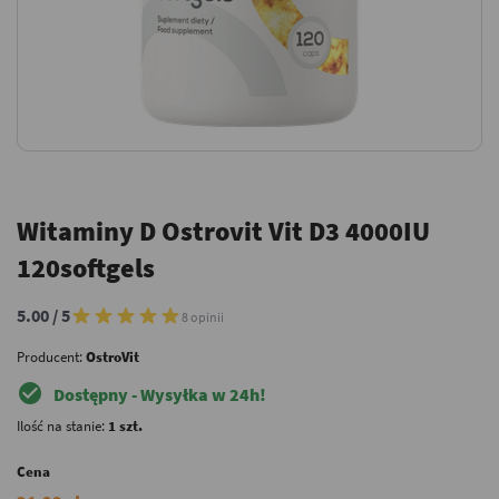
Witaminy D Ostrovit Vit D3 4000IU
120softgels
5.00 / 5
8 opinii
Producent:
OstroVit
check_circle
Dostępny - Wysyłka w 24h!
Ilość na stanie:
1 szt.
Cena