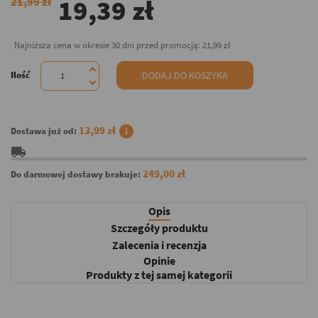
19,39 zł
21,99 zł
Najniższa cena w okresie 30 dni przed promocją:
21,99 zł
Ilość
DODAJ DO KOSZYKA
info
13,99 zł
Dostawa już od:
local_shipping
249,00 zł
Do darmowej dostawy brakuje:
Opis
Szczegóły produktu
Zalecenia i recenzja
Opinie
Produkty z tej samej kategorii