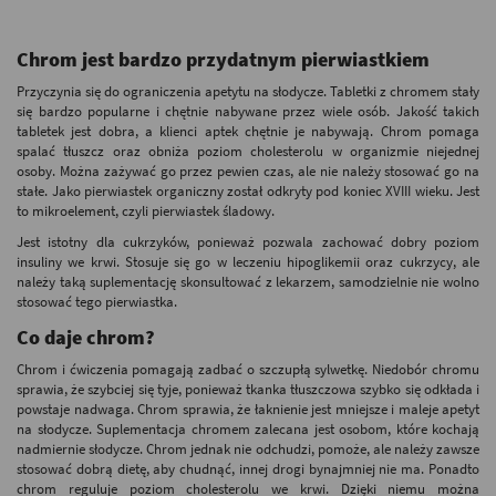
Chrom jest bardzo przydatnym pierwiastkiem
Przyczynia się do ograniczenia apetytu na słodycze. Tabletki z chromem stały
się bardzo popularne i chętnie nabywane przez wiele osób. Jakość takich
tabletek jest dobra, a klienci aptek chętnie je nabywają. Chrom pomaga
spalać tłuszcz oraz obniża poziom cholesterolu w organizmie niejednej
osoby. Można zażywać go przez pewien czas, ale nie należy stosować go na
stałe. Jako pierwiastek organiczny został odkryty pod koniec XVIII wieku. Jest
to mikroelement, czyli pierwiastek śladowy.
Jest istotny dla cukrzyków, ponieważ pozwala zachować dobry poziom
insuliny we krwi. Stosuje się go w leczeniu hipoglikemii oraz cukrzycy, ale
należy taką suplementację skonsultować z lekarzem, samodzielnie nie wolno
stosować tego pierwiastka.
Co daje chrom?
Chrom i ćwiczenia pomagają zadbać o szczupłą sylwetkę. Niedobór chromu
sprawia, że szybciej się tyje, ponieważ tkanka tłuszczowa szybko się odkłada i
powstaje nadwaga. Chrom sprawia, że łaknienie jest mniejsze i maleje apetyt
na słodycze. Suplementacja chromem zalecana jest osobom, które kochają
nadmiernie słodycze. Chrom jednak nie odchudzi, pomoże, ale należy zawsze
stosować dobrą dietę, aby chudnąć, innej drogi bynajmniej nie ma. Ponadto
chrom reguluje poziom cholesterolu we krwi. Dzięki niemu można