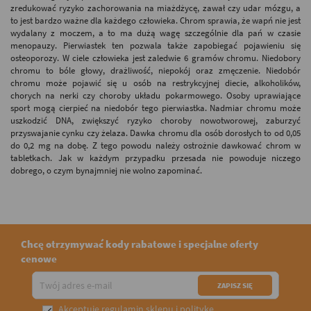
zredukować ryzyko zachorowania na miażdżycę, zawał czy udar mózgu, a
to jest bardzo ważne dla każdego człowieka. Chrom sprawia, że wapń nie jest
wydalany z moczem, a to ma dużą wagę szczególnie dla pań w czasie
menopauzy. Pierwiastek ten pozwala także zapobiegać pojawieniu się
osteoporozy. W ciele człowieka jest zaledwie 6 gramów chromu. Niedobory
chromu to bóle głowy, drażliwość, niepokój oraz zmęczenie. Niedobór
chromu może pojawić się u osób na restrykcyjnej diecie, alkoholików,
chorych na nerki czy choroby układu pokarmowego. Osoby uprawiające
sport mogą cierpieć na niedobór tego pierwiastka. Nadmiar chromu może
uszkodzić DNA, zwiększyć ryzyko choroby nowotworowej, zaburzyć
przyswajanie cynku czy żelaza. Dawka chromu dla osób dorosłych to od 0,05
do 0,2 mg na dobę. Z tego powodu należy ostrożnie dawkować chrom w
tabletkach. Jak w każdym przypadku przesada nie powoduje niczego
dobrego, o czym bynajmniej nie wolno zapominać.
Chcę otrzymywać kody rabatowe i specjalne oferty
cenowe
Akceptuję
regulamin sklepu
i
politykę
