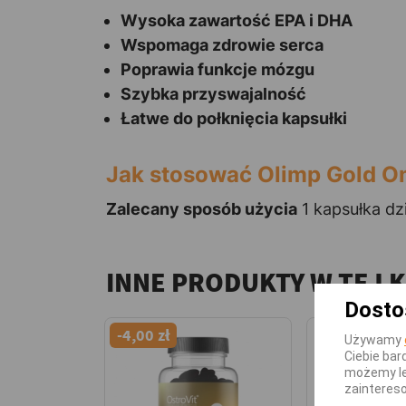
Wysoka zawartość EPA i DHA
Wspomaga zdrowie serca
Poprawia funkcje mózgu
Szybka przyswajalność
Łatwe do połknięcia kapsułki
Jak stosować Olimp Gold 
Zalecany sposób użycia
1 kapsułka dzi
INNE PRODUKTY W TEJ 
Dosto
-4,00 zł
Używamy
Ciebie bar
możemy le
zainteres