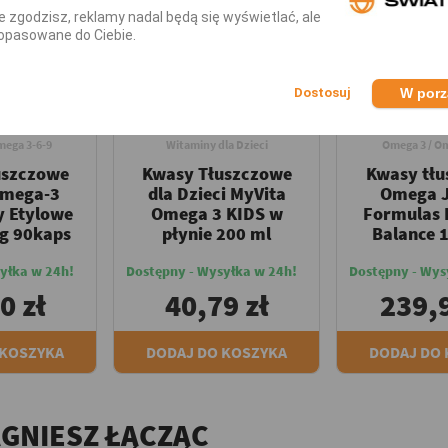
nie zgodzisz, reklamy nadal będą się wyświetlać, ale
opasowane do Ciebie.
W por
ESS
MYVITA
JARROW F
mega 3-6-9
Witaminy dla Dzieci
Omega 3 / Om
uszczowe
Kwasy Tłuszczowe
Kwasy tł
Omega-3
dla Dzieci MyVita
Omega 
y Etylowe
Omega 3 KIDS w
Formulas
g 90kaps
płynie 200 ml
Balance 
yłka w 24h!
Dostępny - Wysyłka w 24h!
Dostępny - Wys
0 zł
40,79 zł
239,9
 KOSZYKA
DODAJ DO KOSZYKA
DODAJ DO
ĄGNIESZ ŁĄCZĄC