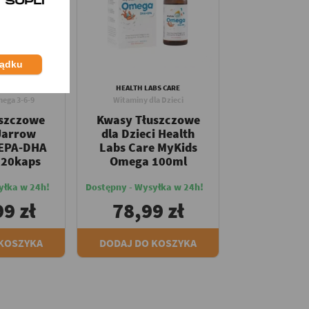
ządku
ORMULAS
HEALTH LABS CARE
ega 3-6-9
Witaminy dla Dzieci
uszczowe
Kwasy Tłuszczowe
Jarrow
dla Dzieci Health
 EPA-DHA
Labs Care MyKids
120kaps
Omega 100ml
yłka w 24h!
Dostępny - Wysyłka w 24h!
9 zł
78,99 zł
 KOSZYKA
DODAJ DO KOSZYKA