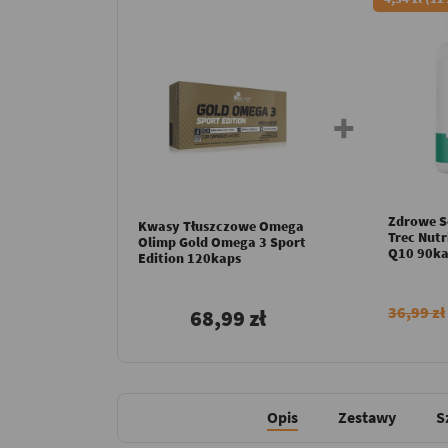
Zdrowe S
Kwasy Tłuszczowe Omega
Trec Nut
Olimp Gold Omega 3 Sport
Q10 90ka
Edition 120kaps
36,99 zł
68,99 zł
Opis
Zestawy
S