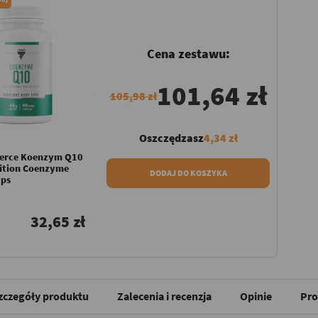
Cena zestawu:
101,64 zł
105,98 zł
Oszczędzasz
4,34 zł
erce Koenzym Q10
rition Coenzyme
DODAJ DO KOSZYKA
ps
32,65 zł
zczegóły produktu
Zalecenia i recenzja
Opinie
Pro