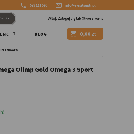


539 111 590
info@swiatsupli.pl
Szukaj
Witaj,
Zaloguj się
lub
Stwórz konto

0,00 zł
ENCI
BLOG
ON 120KAPS
mega Olimp Gold Omega 3 Sport
h!