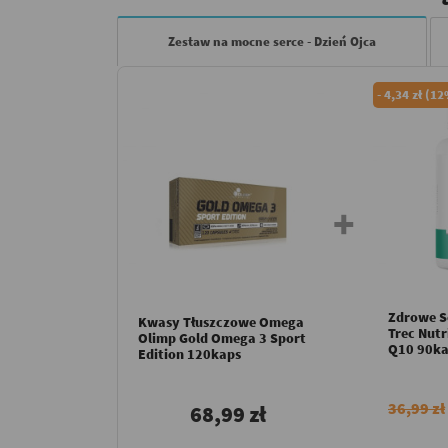
Zestaw na mocne serce - Dzień Ojca
-
4,34 zł (1
Zdrowe S
Kwasy Tłuszczowe Omega
Trec Nut
Olimp Gold Omega 3 Sport
Q10 90ka
Edition 120kaps
36,99 zł
68,99 zł