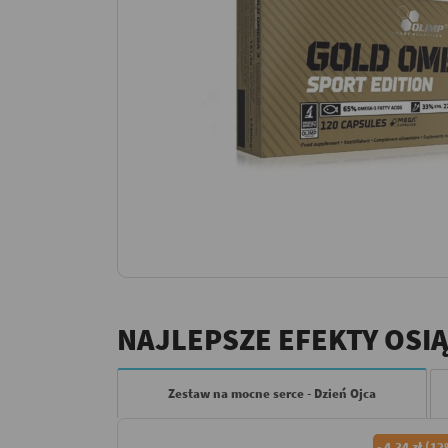
NAJLEPSZE EFEKTY OSI
Zestaw na mocne serce - Dzień Ojca
-
4,34 zł (1