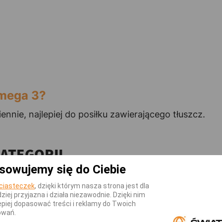
Omega 3?
ennie, najlepiej do posiłku zawierającego tłuszcz.
KATEGORII
sowujemy się do Ciebie
ciasteczek
, dzięki którym nasza strona jest dla
dziej przyjazna i działa niezawodnie. Dzięki nim
piej dopasować treści i reklamy do Twoich
owań.