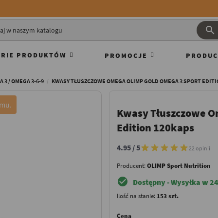

RIE PRODUKTÓW
PROMOCJE
PRODUC
 3 / OMEGA 3-6-9
KWASY TŁUSZCZOWE OMEGA OLIMP GOLD OMEGA 3 SPORT EDITI
Kwasy Tłuszczowe O
Edition 120kaps
4.95 / 5
22 opinii
Producent:
OLIMP Sport Nutrition
check_circle
Dostępny - Wysyłka w 24
Ilość na stanie:
153 szt.
Cena