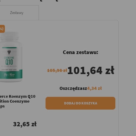
Zestawy
2%)
Cena zestawu:
101,64 zł
105,98 zł
Oszczędzasz
4,34 zł
erce Koenzym Q10
rition Coenzyme
DODAJ DO KOSZYKA
ps
32,65 zł