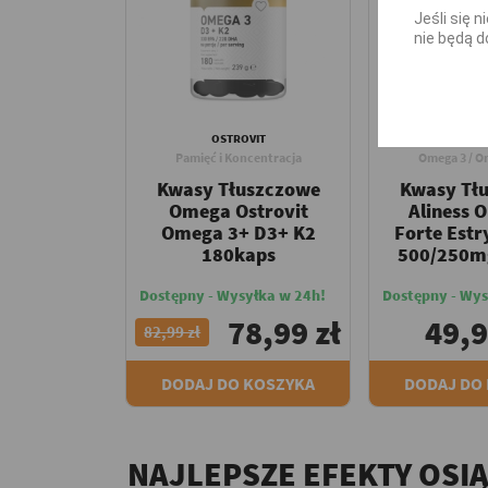
Jeśli się 
nie będą d
OSTROVIT
ALIN
Pamięć i Koncentracja
Omega 3 / O
Kwasy Tłuszczowe
Kwasy Tł
Omega Ostrovit
Aliness 
Omega 3+ D3+ K2
Forte Estr
180kaps
500/250m
Dostępny - Wysyłka w 24h!
Dostępny - Wys
78,99 zł
49,9
82,99 zł
DODAJ DO KOSZYKA
DODAJ DO
NAJLEPSZE EFEKTY OSI