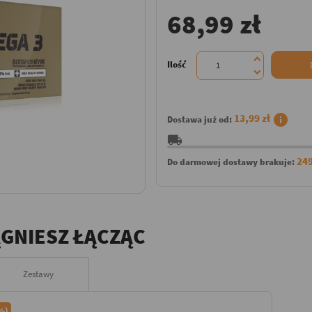
68,99 zł
Ilość
info
13,99 zł
Dostawa już od:
local_shipping
249
Do darmowej dostawy brakuje:
ĄGNIESZ ŁĄCZĄC
Zestawy
2%)