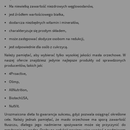
Ma niewielką zawartość niezdrowych węglowodanów,
jest źródłem wartościowego białka,
dostarcza niezbędnych witamin i minerałów,
charakteryzuje się prostym składem,
może zastępować słodycze osobom na redukcji,
jest odpowiednie dla osób z cukrzycą.
Należy pamiętać, aby wybierać tylko wysokiej jakości
masła orzechowe
. W
naszej ofercie znajdziesz jedynie
najlepsze
produkty od sprawdzonych
producentów, takich jak:
4Proactive,
Olimp,
AllNutrition,
BiotechUSA,
NutVit.
Urozmaicona
dieta
to gwarancja sukcesu, gdyż pozwala osiągnąć określone
cele. Należy jednak pamiętać, że
masło orzechowe
ma sporą zawartość
tłuszczu, dlatego jego nadmierne spożywanie może się przyczynić do
przybrania na wadze. Osoby
na redukcji
powinny więc uważać z nadmiarem