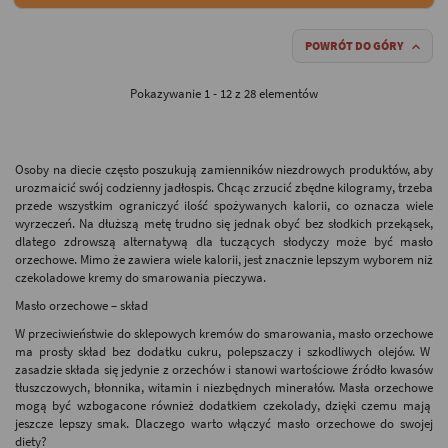
POWRÓT DO GÓRY

Pokazywanie 1 - 12 z 28 elementów
Osoby
na diecie
często poszukują zamienników niezdrowych produktów, aby
urozmaicić swój codzienny jadłospis. Chcąc zrzucić zbędne kilogramy, trzeba
przede wszystkim ograniczyć ilość spożywanych kalorii, co oznacza wiele
wyrzeczeń. Na dłuższą metę trudno się jednak obyć bez słodkich przekąsek,
dlatego zdrowszą alternatywą dla tuczących słodyczy może być
masło
orzechowe
. Mimo że zawiera wiele kalorii, jest znacznie lepszym wyborem niż
czekoladowe kremy do smarowania pieczywa.
Masło orzechowe – skład
W przeciwieństwie do sklepowych kremów do smarowania,
masło orzechowe
ma prosty
skład
bez dodatku cukru, polepszaczy i szkodliwych olejów. W
zasadzie składa się jedynie z orzechów i stanowi wartościowe źródło kwasów
tłuszczowych, błonnika, witamin i niezbędnych minerałów.
Masła orzechowe
mogą być wzbogacone również dodatkiem czekolady, dzięki czemu mają
jeszcze lepszy smak. Dlaczego warto włączyć
masło orzechowe
do swojej
diety
?