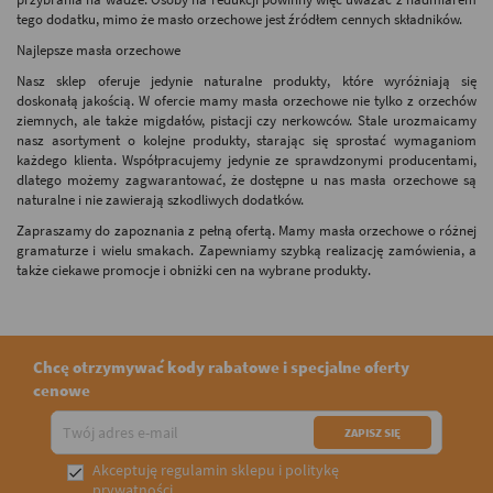
tego dodatku, mimo że masło orzechowe jest źródłem cennych składników.
Najlepsze masła orzechowe
Nasz
sklep
oferuje jedynie
naturalne
produkty, które wyróżniają się
doskonałą jakością. W ofercie mamy
masła orzechowe
nie tylko z orzechów
ziemnych, ale także migdałów, pistacji czy nerkowców. Stale urozmaicamy
nasz asortyment o kolejne produkty, starając się sprostać wymaganiom
każdego klienta. Współpracujemy jedynie ze sprawdzonymi producentami,
dlatego możemy zagwarantować, że dostępne u nas
masła orzechowe
są
naturalne
i nie zawierają szkodliwych dodatków.
Zapraszamy do zapoznania z pełną ofertą. Mamy
masła orzechowe
o różnej
gramaturze i wielu smakach. Zapewniamy szybką realizację zamówienia, a
także ciekawe promocje i obniżki cen na wybrane produkty.
Chcę otrzymywać kody rabatowe i specjalne oferty
cenowe
Akceptuję
regulamin sklepu
i
politykę

prywatności
.