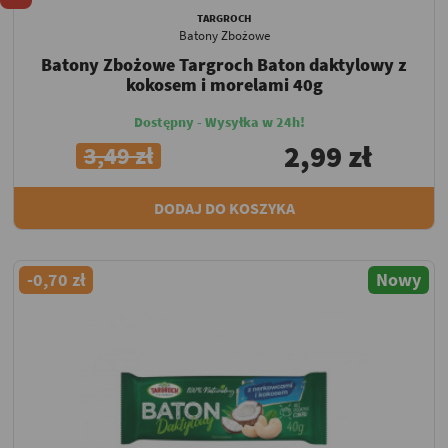
TARGROCH
Batony Zbożowe
Batony Zbożowe Targroch Baton daktylowy z
kokosem i morelami 40g
Dostępny - Wysyłka w 24h!
2,99 zł
3,49 zł
DODAJ DO KOSZYKA
-0,70 zł
Nowy