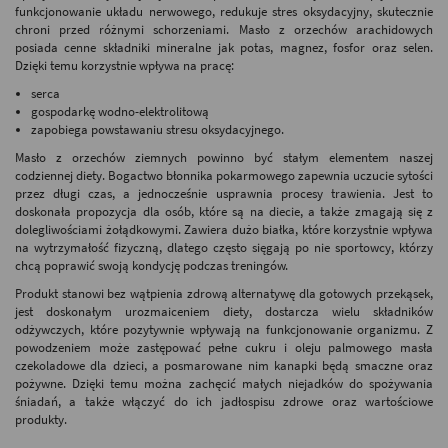
funkcjonowanie układu nerwowego, redukuje stres oksydacyjny, skutecznie
chroni przed różnymi schorzeniami. Masło z orzechów arachidowych
posiada cenne składniki mineralne jak potas, magnez, fosfor oraz selen.
Dzięki temu korzystnie wpływa na pracę:
serca
gospodarkę wodno-elektrolitową
zapobiega powstawaniu stresu oksydacyjnego.
Masło z orzechów ziemnych powinno być stałym elementem naszej
codziennej diety. Bogactwo błonnika pokarmowego zapewnia uczucie sytości
przez długi czas, a jednocześnie usprawnia procesy trawienia. Jest to
doskonała propozycja dla osób, które są na diecie, a także zmagają się z
dolegliwościami żołądkowymi. Zawiera dużo białka, które korzystnie wpływa
na wytrzymałość fizyczną, dlatego często sięgają po nie sportowcy, którzy
chcą poprawić swoją kondycję podczas treningów.
Produkt stanowi bez wątpienia zdrową alternatywę dla gotowych przekąsek,
jest doskonałym urozmaiceniem diety, dostarcza wielu składników
odżywczych, które pozytywnie wpływają na funkcjonowanie organizmu. Z
powodzeniem może zastępować pełne cukru i oleju palmowego masła
czekoladowe dla dzieci, a posmarowane nim kanapki będą smaczne oraz
pożywne. Dzięki temu można zachęcić małych niejadków do spożywania
śniadań, a także włączyć do ich jadłospisu zdrowe oraz wartościowe
produkty.