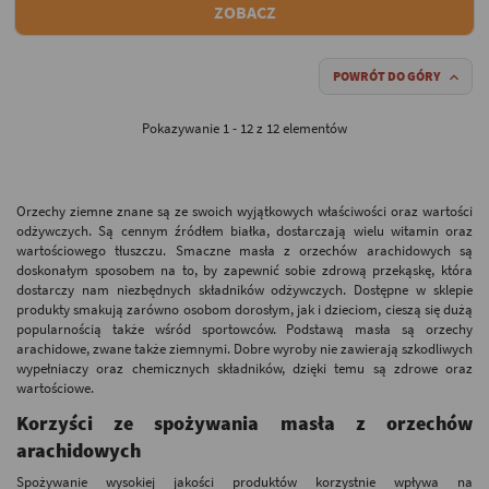
ZOBACZ
POWRÓT DO GÓRY

Pokazywanie 1 - 12 z 12 elementów
Orzechy ziemne znane są ze swoich wyjątkowych właściwości oraz wartości
odżywczych. Są cennym źródłem białka, dostarczają wielu witamin oraz
wartościowego tłuszczu. Smaczne masła z orzechów arachidowych są
doskonałym sposobem na to, by zapewnić sobie zdrową przekąskę, która
dostarczy nam niezbędnych składników odżywczych. Dostępne w sklepie
produkty smakują zarówno osobom dorosłym, jak i dzieciom, cieszą się dużą
popularnością także wśród sportowców. Podstawą masła są orzechy
arachidowe, zwane także ziemnymi. Dobre wyroby nie zawierają szkodliwych
wypełniaczy oraz chemicznych składników, dzięki temu są zdrowe oraz
wartościowe.
Korzyści ze spożywania masła z orzechów
arachidowych
Spożywanie wysokiej jakości produktów korzystnie wpływa na