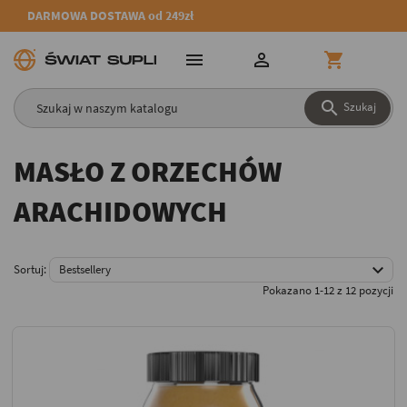
DARMOWA DOSTAWA od 249zł




Szukaj
MASŁO Z ORZECHÓW
ARACHIDOWYCH

Sortuj:
Bestsellery
Pokazano 1-12 z 12 pozycji