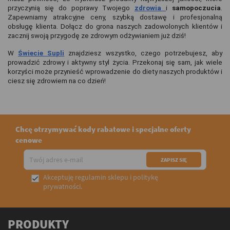
przyczynią się do poprawy Twojego 
zdrowia 
i 
samopoczucia
. 
Zapewniamy atrakcyjne ceny, szybką dostawę i profesjonalną 
obsługę klienta. Dołącz do grona naszych zadowolonych klientów i 
zacznij swoją przygodę ze zdrowym odżywianiem już dziś!
W 
Świecie Supli
 znajdziesz wszystko, czego potrzebujesz, aby 
prowadzić zdrowy i aktywny styl życia. Przekonaj się sam, jak wiele 
korzyści może przynieść wprowadzenie do diety naszych produktów i 
ciesz się zdrowiem na co dzień!
Chcę otrzymywać kody rabatowe i specjalne oferty
cenowe
Akceptuję
regulamin sklepu
i
politykę

prywatności
.
PRODUKTY