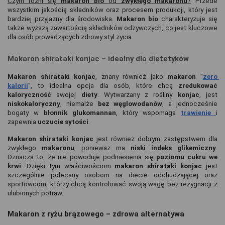
Czym różni się 
makaron bio 
od 
zwykłego makaronu
?
 Przede 
wszystkim jakością składników oraz procesem produkcji, który jest 
bardziej przyjazny dla środowiska. 
Makaron bio 
charakteryzuje się 
także wyższą zawartością składników odżywczych, co jest kluczowe 
dla osób prowadzących zdrowy styl życia.
Makaron shirataki konjac – idealny dla dietetyków
Makaron shirataki konjac
, znany również jako 
makaron 
"
zero
kalorii
", to idealna opcja dla osób, które chcą 
zredukować 
kaloryczność 
swojej 
diety
. Wytwarzany z rośliny 
konjac
, jest 
niskokaloryczny
, niemalże 
bez węglowodanów
, a jednocześnie 
bogaty w 
błonnik glukomannan
, który wspomaga 
trawienie 
i 
zapewnia 
uczucie sytości
.
Makaron shirataki konjac 
jest również dobrym zastępstwem dla 
zwykłego 
makaronu
, ponieważ ma 
niski indeks glikemiczny
. 
Oznacza to, że nie powoduje podniesienia się
 poziomu cukru we 
krwi
. Dzięki tym właściwościom 
makaron shirataki konjac 
jest 
szczególnie polecany osobom na diecie odchudzającej oraz 
sportowcom, którzy chcą kontrolować swoją wagę bez rezygnacji z 
ulubionych potraw.
Makaron z ryżu brązowego – zdrowa alternatywa