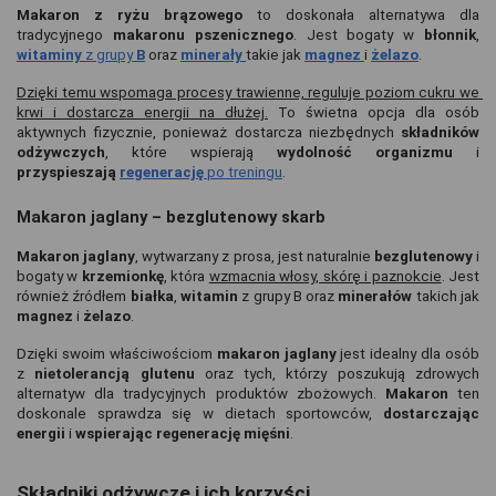
Makaron z ryżu brązowego
 to doskonała alternatywa dla 
tradycyjnego 
makaronu pszenicznego
. Jest bogaty w 
błonnik
, 
witaminy 
z grupy 
B
oraz 
minerały 
takie jak 
magnez 
i 
żelazo
.
Dzięki temu wspomaga procesy trawienne, reguluje poziom cukru we 
krwi i dostarcza energii na dłużej.
 To świetna opcja dla osób 
aktywnych fizycznie, ponieważ dostarcza niezbędnych 
składników 
odżywczych
, które wspierają 
wydolność organizmu 
i 
przyspieszają 
regenerację 
po treningu
.
Makaron jaglany – bezglutenowy skarb
Makaron jaglany
, wytwarzany z prosa, jest naturalnie 
bezglutenowy 
i 
bogaty w 
krzemionkę
, która 
wzmacnia włosy, skórę i paznokcie
. Jest 
również źródłem 
białka
, 
witamin 
z grupy B oraz 
minerałów 
takich jak 
magnez 
i 
żelazo
.
Dzięki swoim właściwościom 
makaron jaglany 
jest idealny dla osób 
z 
nietolerancją glutenu 
oraz tych, którzy poszukują zdrowych 
alternatyw dla tradycyjnych produktów zbożowych. 
Makaron 
ten 
doskonale sprawdza się w dietach sportowców, 
dostarczając 
energii 
i 
wspierając regenerację mięśni
.
Składniki odżywcze i ich korzyści