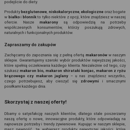
podejście do diety.
Produkty 
bezglutenowe
, 
niskokaloryczne
, 
ekologiczne 
oraz bogate 
w 
białko 
i 
błonnik 
to tylko niektóre z opcji, które znajdziesz w naszej 
ofercie. Nasze 
makarony 
są odpowiedzią na potrzeby 
współczesnych konsumentów, którzy poszukują zdrowych, 
naturalnych i funkcjonalnych produktów.
Zapraszamy do zakupów
Zachęcamy do zapoznania się z pełną ofertą 
makaronów 
w naszym 
sklepie. Gwarantujemy szeroki wybór produktów najwyższej jakości, 
które spełnią oczekiwania każdego klienta. Niezależnie od tego, czy 
szukasz 
makaron bio, makaron shirataki konjac, makaron z ryżu 
brązowego czy makaron jaglany
 – u nas znajdziesz wszystko, 
czego potrzebujesz, aby cieszyć się 
zdrowymi 
i smacznymi 
posiłkami każdego dnia.
Skorzystaj z naszej oferty!
Dbamy o satysfakcję naszych klientów, dlatego stale poszerzamy 
naszą ofertę o nowe, innowacyjne produkty, które odpowiadają na 
najnowsze potrzeby i trendy żywieniowe. Kupując w naszym sklepie, 
masz pewność, że wybierasz produkty najwyższej jakości, które 