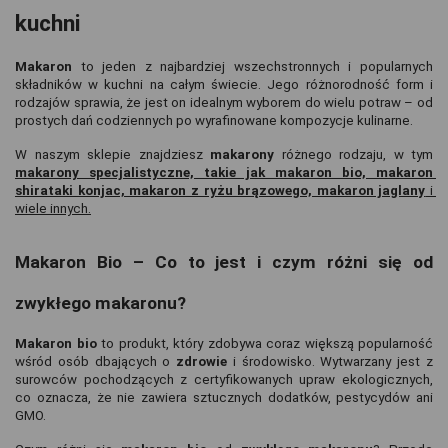
kuchni
Makaron 
to jeden z najbardziej wszechstronnych i popularnych 
składników w kuchni na całym świecie. Jego różnorodność form i 
rodzajów sprawia, że jest on idealnym wyborem do wielu potraw – od 
prostych dań codziennych po wyrafinowane kompozycje kulinarne.
W naszym sklepie znajdziesz 
makarony 
różnego rodzaju, w tym 
makarony specjalistyczne, takie jak makaron bio, makaron 
shirataki konjac, makaron z ryżu brązowego, makaron jaglany
 i 
wiele innych.
Makaron Bio – Co to jest i czym różni się od 
zwykłego makaronu?
Makaron bio 
to produkt, który zdobywa coraz większą popularność 
wśród osób dbających o 
zdrowie 
i środowisko. Wytwarzany jest z 
surowców pochodzących z certyfikowanych upraw ekologicznych, 
co oznacza, że nie zawiera sztucznych dodatków, pestycydów ani 
GMO.