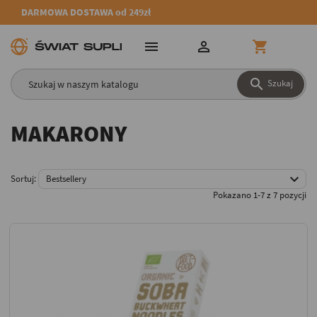
DARMOWA DOSTAWA od 249zł




Szukaj
MAKARONY

Sortuj:
Bestsellery
Pokazano 1-7 z 7 pozycji