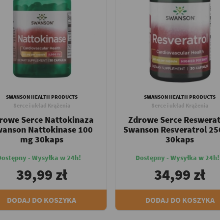
SWANSON HEALTH PRODUCTS
SWANSON HEALTH PRODUCTS
Serce i układ Krążenia
Serce i układ Krążenia
rowe Serce Nattokinaza
Zdrowe Serce Reswerat
anson Nattokinase 100
Swanson Resveratrol 2
mg 30kaps
30kaps
Dostępny - Wysyłka w 24h!
Dostępny - Wysyłka w 24h!
39,99 zł
34,99 zł
DODAJ DO KOSZYKA
DODAJ DO KOSZYKA