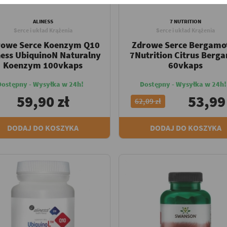
ALINESS
7 NUTRITION
Serce i układ Krążenia
Serce i układ Krążenia
rowe Serce Koenzym Q10
Zdrowe Serce Bergamo
ness UbiquinoN Naturalny
7Nutrition Citrus Berg
Koenzym 100vkaps
60vkaps
Dostępny - Wysyłka w 24h!
Dostępny - Wysyłka w 24h!
59,90 zł
53,99
62,09 zł
DODAJ DO KOSZYKA
DODAJ DO KOSZYKA