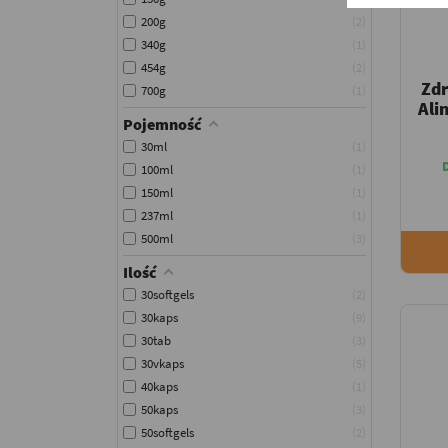
200g
2
340g
1
454g
2
Zd
700g
1
Ali
Pojemność
30ml
1
100ml
1
150ml
1
237ml
1
500ml
3
Ilość
30softgels
2
30kaps
9
30tab
3
30vkaps
5
40kaps
1
50kaps
3
50softgels
2