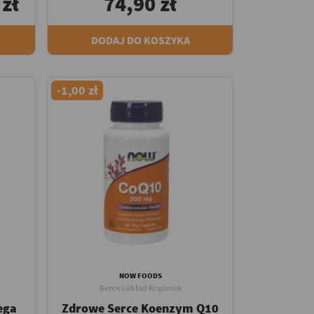
 zł
74,90 zł
DODAJ DO KOSZYKA
-1,00 zł
NOW FOODS
Serce i układ Krążenia
ega
Zdrowe Serce Koenzym Q10