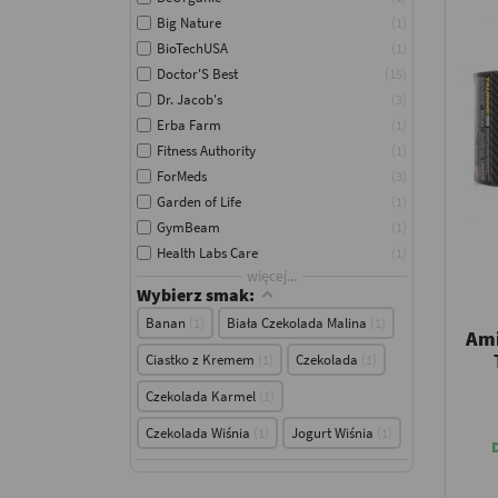
Big Nature
1
BioTechUSA
1
Doctor'S Best
15
Dr. Jacob's
3
Erba Farm
1
Fitness Authority
1
ForMeds
3
Garden of Life
1
GymBeam
1
Health Labs Care
1
więcej...
Wybierz smak:
Banan
1
Biała Czekolada Malina
1
Ami
Ciastko z Kremem
1
Czekolada
1
Czekolada Karmel
1
Czekolada Wiśnia
1
Jogurt Wiśnia
1