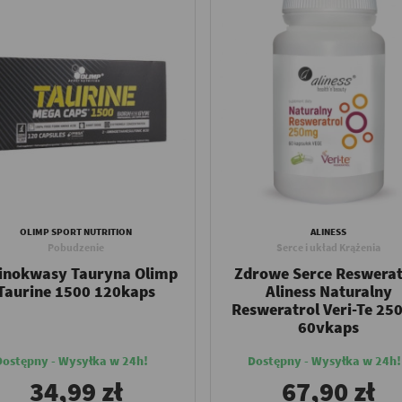
OLIMP SPORT NUTRITION
ALINESS
Pobudzenie
Serce i układ Krążenia
nokwasy Tauryna Olimp
Zdrowe Serce Reswerat
Taurine 1500 120kaps
Aliness Naturalny
Resweratrol Veri-Te 2
60vkaps
Dostępny - Wysyłka w 24h!
Dostępny - Wysyłka w 24h!
34,99 zł
67,90 zł