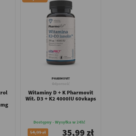
PHARMOVIT
Odporność
rol
Witaminy D + K Pharmovit
Wit. D3 + K2 4000IU 60vkaps
50mg
Dostępny - Wysyłka w 24h!
35,99 zł
54,99 zł