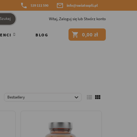


539 111 590
info@swiatsupli.pl
Szukaj
Witaj,
Zaloguj się
lub
Stwórz konto

0,00 zł
ENCI
BLOG



Bestsellery