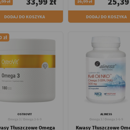
33,99 zł
25,39
,99 zł
26,99 zł
DODAJ DO KOSZYKA
DODAJ DO KOSZYKA
0 zł
OSTROVIT
ALINESS
Omega 3 / Omega 3-6-9
Omega 3 / Omega 3-6-9
asy Tłuszczowe Omega
Kwasy Tłuszczowe Om