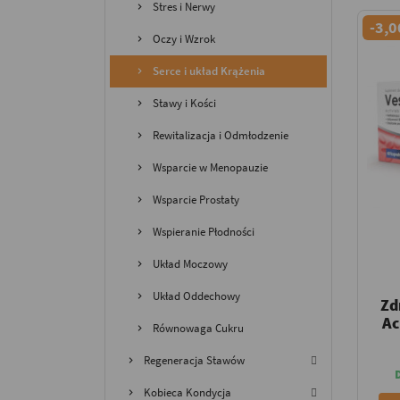
Stres i Nerwy
-3,0
Oczy i Wzrok
Serce i układ Krążenia
Stawy i Kości
Rewitalizacja i Odmłodzenie
Wsparcie w Menopauzie
Wsparcie Prostaty
Wspieranie Płodności
Układ Moczowy
Układ Oddechowy
Zd
Ac
Równowaga Cukru
Regeneracja Stawów
Kobieca Kondycja