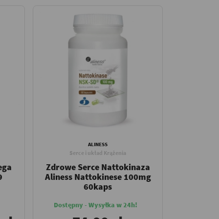
ALINESS
Serce i układ Krążenia
ega
Zdrowe Serce Nattokinaza
9
Aliness Nattokinese 100mg
60kaps
Dostępny - Wysyłka w 24h!