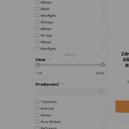
60kaps
63
60tab
2
60softgels
11
60vkaps
21
80kaps
1
90 caps
1
90kaps
19
90softgels
2
Zd
więcej...
Al
Cena
N
7
zł
270
zł
Producenci
7 Nutrition
4
ActivLab
7
Aliness
9
Aura Herbals
5
BeOrganic
1