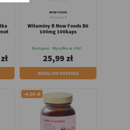
NOW FOODS
Witamina B
tka
Witaminy B Now Foods B6
amot
100mg 100kaps
Dostępny - Wysyłka w 24h!
 zł
25,99 zł
DODAJ DO KOSZYKA
-4,00 zł