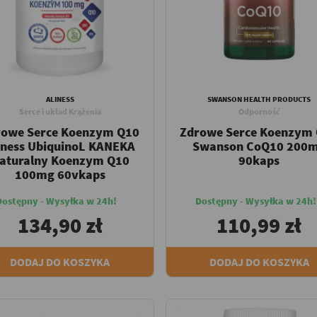
ALINESS
SWANSON HEALTH PRODUCTS
Serce i układ Krążenia
Odporność
rowe Serce Koenzym Q10
Zdrowe Serce Koenzym
iness UbiquinoL KANEKA
Swanson CoQ10 200
aturalny Koenzym Q10
90kaps
100mg 60vkaps
Dostępny - Wysyłka w 24h!
Dostępny - Wysyłka w 24h!
134,90 zł
110,99 zł
DODAJ DO KOSZYKA
DODAJ DO KOSZYKA