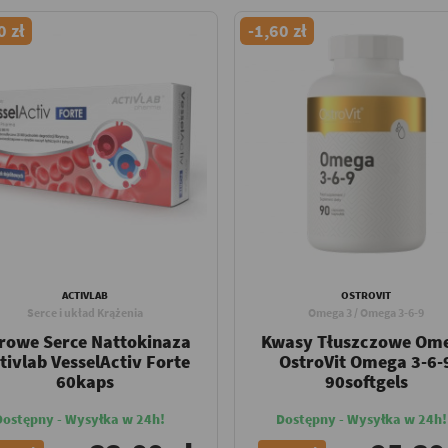
0 zł
-1,60 zł
ACTIVLAB
OSTROVIT
Serce i układ Krążenia
Omega 3 / Omega 3-6-9
rowe Serce Nattokinaza
Kwasy Tłuszczowe Om
tivlab VesselActiv Forte
OstroVit Omega 3-6-
60kaps
90softgels
Dostępny - Wysyłka w 24h!
Dostępny - Wysyłka w 24h!