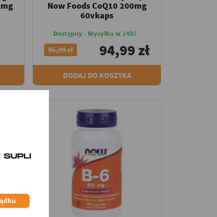
00mg
Now Foods CoQ10 200mg
60vkaps
Dostępny - Wysyłka w 24h!
94,99 zł
95,99 zł
DODAJ DO KOSZYKA
ządku