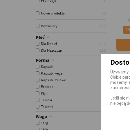
Promocje
45
Nowe produkty
5
Bestsellery
225
39
Płeć
Dla Kobiet
227
Dla Mężczyzn
226
Forma
Dosto
Kapsułki
165
Używamy
Kapsułki vege
24
Ciebie bar
Kapsułki żelowe
14
możemy le
Proszek
8
zainteres
Płyn
7
Jeśli się 
Tableki
2
nie będą d
Tabletki
9
Waga
113g
1
150g
1