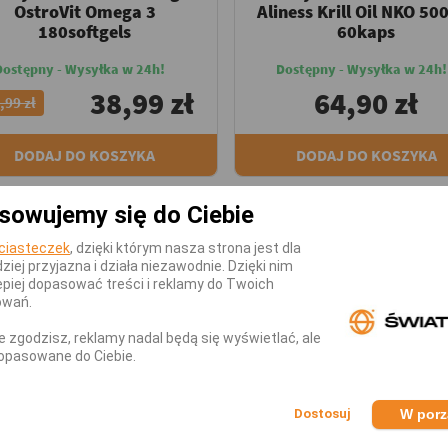
OstroVit Omega 3
Aliness Krill Oil NKO 5
180softgels
60kaps
Dostępny - Wysyłka w 24h!
Dostępny - Wysyłka w 24h!
38,99 zł
64,90 zł
,99 zł
DODAJ DO KOSZYKA
DODAJ DO KOSZYKA
sowujemy się do Ciebie
-8,10 zł
ciasteczek
, dzięki którym nasza strona jest dla
dziej przyjazna i działa niezawodnie. Dzięki nim
piej dopasować treści i reklamy do Twoich
owań.
nie zgodzisz, reklamy nadal będą się wyświetlać, ale
opasowane do Ciebie.
W por