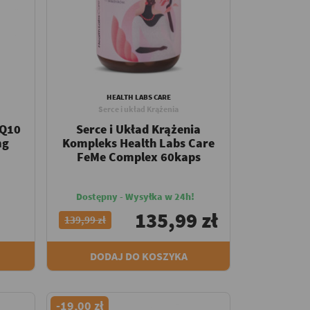
HEALTH LABS CARE
Serce i układ Krążenia
 Q10
Serce i Układ Krążenia
mg
Kompleks Health Labs Care
FeMe Complex 60kaps
Dostępny - Wysyłka w 24h!
135,99 zł
139,99 zł
DODAJ DO KOSZYKA
-19,00 zł