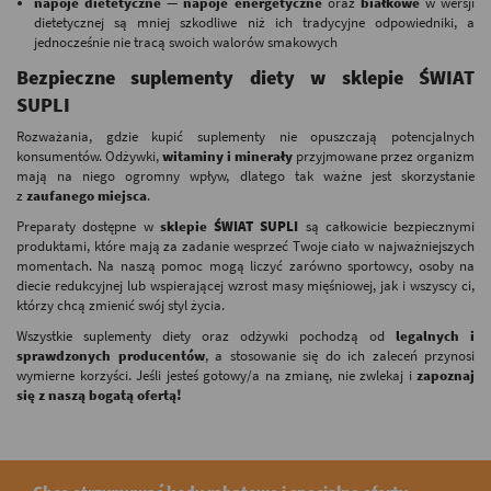
napoje dietetyczne — napoje energetyczne
oraz
białkowe
w wersji
dietetycznej są mniej szkodliwe niż ich tradycyjne odpowiedniki, a
jednocześnie nie tracą swoich walorów smakowych
Bezpieczne suplementy diety w sklepie ŚWIAT
SUPLI
Rozważania, gdzie kupić suplementy nie opuszczają potencjalnych
konsumentów. Odżywki,
witaminy i minerały
przyjmowane przez organizm
mają na niego ogromny wpływ, dlatego tak ważne jest skorzystanie
z
zaufanego miejsca
.
Preparaty dostępne w
sklepie ŚWIAT SUPLI
są całkowicie bezpiecznymi
produktami, które mają za zadanie wesprzeć Twoje ciało w najważniejszych
momentach. Na naszą pomoc mogą liczyć zarówno sportowcy, osoby na
diecie redukcyjnej lub wspierającej wzrost masy mięśniowej, jak i wszyscy ci,
którzy chcą zmienić swój styl życia.
Wszystkie suplementy diety oraz odżywki pochodzą od
legalnych i
sprawdzonych producentów
, a stosowanie się do ich zaleceń przynosi
wymierne korzyści. Jeśli jesteś gotowy/a na zmianę, nie zwlekaj i
zapoznaj
się z naszą bogatą ofertą!