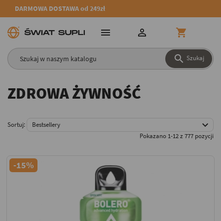
DARMOWA DOSTAWA od 249zł




Szukaj
ZDROWA ŻYWNOŚĆ

Sortuj:
Bestsellery
Pokazano 1-12 z 777 pozycji
-15%