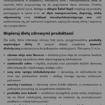
Funkcjonowanie w pośpiechu, nieustanny stres i nieodpowiednia dieta to
czynniki, które przyczyniają się do pogorszenia stanu zdrowia. Chcemy
polepszać jakość życia, dlatego w
sklepie Świat Supli
znajdują się produkty
pomagające w walce m.in.
ze złym samopoczuciem, depresją, niską
odpornością
oraz
efektami niesatysfakcjonującego snu
. Jeśli
zastanawiasz się, jak wzmocnić organizm, zajrzyj do naszej oferty i zapoznaj
się z preparatami.
Wspieraj dietę zdrowymi produktami
Dla osób, które interesuje zdrowy tryb życia, przygotowaliśmy
produkty
wspierające dietę
. W naszym sklepie znajdziesz
żywność
dietetyczną
przeznaczoną do jadłospisów redukcyjnych. Oferujemy Ci m.in.:
zdrowe oleje oraz tłuszcze
— bezkaloryczne oleje do smażenia świetnie
sprawdzają się podczas diety wspomagającej odchudzanie
zamienniki cukru
— ksylitol, erytrytol oraz pozostałe słodziki stanowią
alternatywę dla niezdrowego, białego cukru
sosy oraz syropy niskokaloryczne
— sprawiają, że odchudzanie nie
musi być pozbawione smaku i dodają nowego wyrazu ulubionym
potrawom
orzechy i nasiona
— stanowią cenne źródło witamin, a umieszczone w
jadłospisie pozwalają na uzupełnienie niedoborów
produkty zero kalorii
— uwielbiane szczególnie przez osoby znajdujące
się na diecie redukcyjnej, pozwalają na cieszenie się aromatycznymi
posiłkami o niskiej kaloryczności