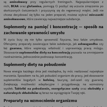
są
aminokwasy
przy regularnych treningach. Najpopularniejsze z
nich,
BCAA
oraz
glutamina
, pomogą Ci pozbyć się uczucia zmęczenia po
skończonych ćwiczeniach i przyczynią się do regeneracji mięśni. Jeśli nie
chcesz decydować się tylko na jeden preparat, możesz wybrać
mieszanki
aminokwasowe
, które zawierają najważniejsze substancje.
Suplementy na pamięć i koncentrację — sposób na
zachowanie sprawności umysłu
W życiu liczy się nie tylko sprawność fizyczna, lecz także umysłowa.
Oferujemy preparaty zawierające takie substancje, jak
ashwagandha
czy
też
guarana
, które wspierają witalność i usprawniają pracę mózgu.
Stosowanie
suplementów diety na koncentrację
pozwala na zmniejszenie
rozdrażnienia, jednocześnie podnosząc koncentrację.
Suplementy diety na pobudzenie
Nowa energia każdego dnia jest niezbędna, by móc realizować największe
marzenia. Sposobem na to, jak pobudzić organizm do pracy, jest stosowanie
suplementów bogatych w
kofeinę
, taurynę, żeń-szeń czy guaranę.
Zwiększają możliwości adaptacyjne i przygotowują na wzmożony
wysiłek.
Tabletki na pobudzenie, energetyczne szoty
oraz
ekstrakty z
naturalnych składników
są teraz na wyciągnięcie Twojej ręki.
Preparaty na wzmocnienie organizmu