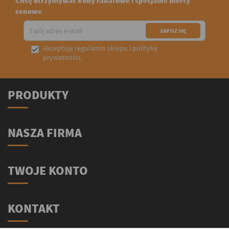
Chcę otrzymywać kody rabatowe i specjalne oferty
cenowe
Akceptuję
regulamin sklepu
i
politykę

prywatności
.
PRODUKTY
NASZA FIRMA
TWOJE KONTO
KONTAKT