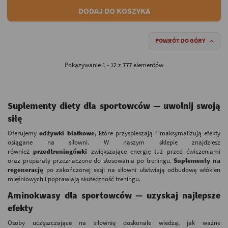
DODAJ DO KOSZYKA
POWRÓT DO GÓRY

Pokazywanie 1 - 12 z 777 elementów
Suplementy diety dla sportowców — uwolnij swoją
siłę
Oferujemy
odżywki białkowe
, które przyspieszają i maksymalizują efekty
osiągane na siłowni. W naszym sklepie znajdziesz
również
przedtreningówki
zwiększające energię tuż przed ćwiczeniami
oraz preparaty przeznaczone do stosowania po treningu.
Suplementy na
regenerację
po zakończonej sesji na siłowni ułatwiają odbudowę włókien
mięśniowych i poprawiają skuteczność treningu.
Aminokwasy dla sportowców — uzyskaj najlepsze
efekty
Osoby uczęszczające na siłownię doskonale wiedzą, jak ważne