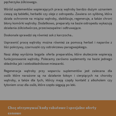
pęcherzyka żółciowego.
Wśród suplementów wspierających pracę wątroby bardzo dużym uznaniem
cieszą się tabletki, herbatki czy oleje z ostropestu. Zawiera on sylibinę, która
działa ochronnie na miąższ wątroby, stabilizuje, regeneruje, a także chroni
błony komórki wątroby. Dodatkowo, preparaty na bazie ostropestu wykazują
działania żółciotwórcze, przeciwzapalne i odtruwające.
Doskonale sprawdzi się również sok z karczocha..
Usprawnić pracę wątroby można również za pomocą herbat i naparów z
liści pokrzywy, czarnuszki czy ostrokrzewu paragwajskiego.
Nasz sklep wyróżnia bogata oferta preparatów, które skutecznie wspierają
funkcjonowanie wątroby. Polecamy zarówno suplementy na bazie jednego
składnika jak i wieloskładnikowe mieszanki.
Regeneracja wątroby przy wsparciu suplementów jest zalecana dla
osób które narażone są na działanie toksyn i cierpiących na choroby
wątroby, a także dla tych, którzy mają częsty kontakt z alkoholem czy
tytoniem oraz dla osób, które często sięgają po leki.
Chcę otrzymywać kody rabatowe i specjalne oferty
cenowe