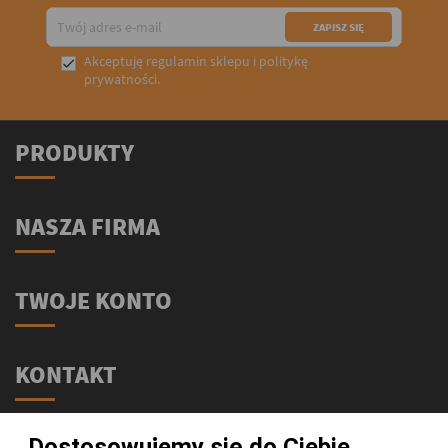
Akceptuję
regulamin sklepu
i
politykę

prywatności
.
PRODUKTY
NASZA FIRMA
TWOJE KONTO
KONTAKT
Świat Supli - Suplementy i odżywki
Dostosowujemy się do Ciebie