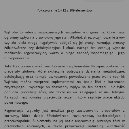
Pokazywanie 1 - 12 z 109 elementów
Wątroba to jeden z najważniejszych narządów w organizmie, które mają
ogromny wpływ na prawidłowy jego stan. Alkohol, stres, przyjmowanie leków
czy zła dieta mogą negatywnie odbijać się jej pracy, hamując procesy
żółciotwórcze czy detoksykacyjne. I choć, narząd ten cechują wysokie
możliwości regeneracyjne, warto o niego zadbać, wspomagając jego
funkcjonowanie.
Jak? A za pomocą właściwie dobranych suplementów. Najlepiej postawić na
preparaty ziołowe, które skutecznie polepszają działania metaboliczne,
detoksykację oraz hamują uszkodzenia powodowane przez wolne rodniki.
Wątrobę można wesprzeć suplementami na bazie liści z karczocha
zwyczajnego - wykazuje on zbawienny wpływ na ten narząd - nie tylko
pobudza produkcję żółci, ale także usuwa zalegające w niej toksyny.
Karczoch jest również przeciwutleniaczem, który reguluje pracę układu
pokarmowego.
Regeneracja wątroby jest możliwa przy zastosowaniu preparatów z
kurkumy, która działa żółciotwórczo, rozkurczowo, bakteriobójczo i
przeciwzapalnie. Suplementy na jej bazie usprawniają przepływ żółci w
przewodach żółciowych, a także przywracają naturalną kurczliwość