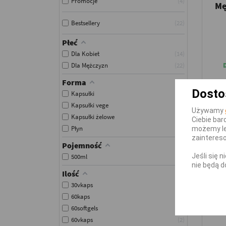
Promocje
4
Mę
Bestsellery
22
Płeć
Dla Kobiet
14
Dla Mężczyzn
22
Forma
Dosto
Kapsułki
16
Kapsułki vege
3
Używamy
Kapsułki żelowe
2
Ciebie bar
Płyn
1
możemy le
zainteres
-3,0
Pojemność
Jeśli się 
500ml
1
nie będą d
Ilość
30vkaps
1
60kaps
5
60softgels
1
60vkaps
2