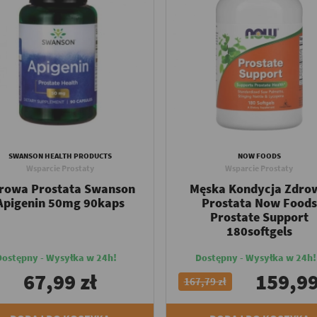
SWANSON HEALTH PRODUCTS
NOW FOODS
Wsparcie Prostaty
Wsparcie Prostaty
rowa Prostata Swanson
Męska Kondycja Zdro
Apigenin 50mg 90kaps
Prostata Now Foods
Prostate Support
180softgels
Dostępny - Wysyłka w 24h!
Dostępny - Wysyłka w 24h!
67,99 zł
159,99
167,79 zł