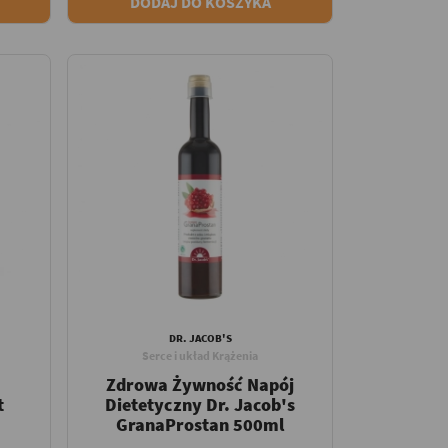
DODAJ DO KOSZYKA
DR. JACOB'S
Serce i układ Krążenia
Zdrowa Żywność Napój
t
Dietetyczny Dr. Jacob's
GranaProstan 500ml