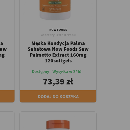
NOW FOODS
Boostery Testosteronu
ma
Męska Kondycja Palma
Saw
Sabałowa Now Foods Saw
mg
Palmetto Extract 160mg
120softgels
Dostępny - Wysyłka w 24h!
73,39 zł
DODAJ DO KOSZYKA