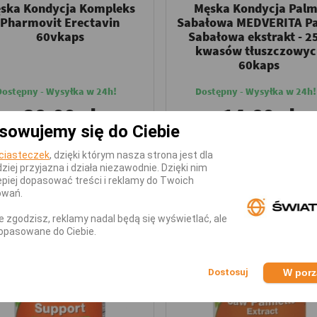
ska Kondycja Kompleks
Męska Kondycja Pal
Pharmovit Erectavin
Sabałowa MEDVERITA P
60vkaps
Sabałowa ekstrakt - 
kwasów tłuszczowyc
60kaps
Dostępny - Wysyłka w 24h!
Dostępny - Wysyłka w 24h!
38,99 zł
14,89 zł
sowujemy się do Ciebie
DODAJ DO KOSZYKA
DODAJ DO KOSZYKA
ciasteczek
, dzięki którym nasza strona jest dla
dziej przyjazna i działa niezawodnie. Dzięki nim
piej dopasować treści i reklamy do Twoich
owań.
0 zł
nie zgodzisz, reklamy nadal będą się wyświetlać, ale
opasowane do Ciebie.
W por