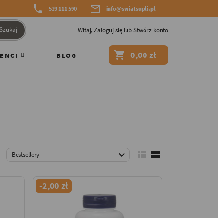


539 111 590
info@swiatsupli.pl
Szukaj
Witaj,
Zaloguj się
lub
Stwórz konto

0,00 zł
ENCI
BLOG



Bestsellery
-2,00 zł