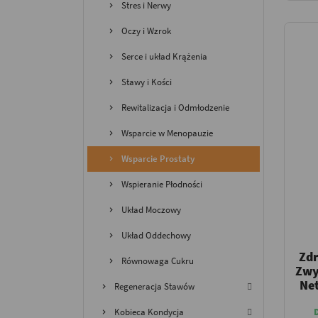
Stres i Nerwy
Oczy i Wzrok
Serce i układ Krążenia
Stawy i Kości
Rewitalizacja i Odmłodzenie
Wsparcie w Menopauzie
Wsparcie Prostaty
Wspieranie Płodności
Układ Moczowy
Układ Oddechowy
Zd
Równowaga Cukru
Zwy
Ne
Regeneracja Stawów
Kobieca Kondycja