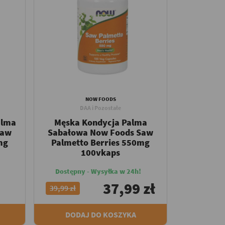
NOW FOODS
DAA i Pozostałe
alma
Męska Kondycja Palma
Saw
Sabałowa Now Foods Saw
mg
Palmetto Berries 550mg
100vkaps
Dostępny - Wysyłka w 24h!
37,99 zł
39,99 zł
DODAJ DO KOSZYKA