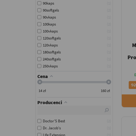
90kaps
1
90softgels
2
90vkaps
1
100kaps
2
100vkaps
1
120softgels
1
M
120vkaps
1
180softgels
1
Pro
240softgels
1
250vkaps
1
Cena
92
14
zł
160
zł
Producenci
Doctor'S Best
2
Dr. Jacob's
1
Life Extension
1