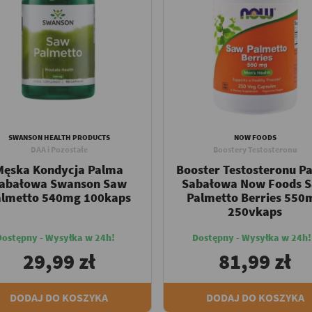
SWANSON HEALTH PRODUCTS
NOW FOODS
DAA i Pozostałe
Boostery Testosteronu
Męska Kondycja Palma
Booster Testosteronu P
abałowa Swanson Saw
Sabałowa Now Foods 
almetto 540mg 100kaps
Palmetto Berries 550
250vkaps
Dostępny - Wysyłka w 24h!
Dostępny - Wysyłka w 24h!
29,99 zł
81,99 zł
DODAJ DO KOSZYKA
DODAJ DO KOSZYKA