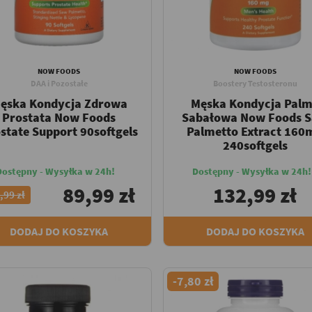
NOW FOODS
NOW FOODS
DAA i Pozostałe
Boostery Testosteronu
ęska Kondycja Zdrowa
Męska Kondycja Pal
Prostata Now Foods
Sabałowa Now Foods 
state Support 90softgels
Palmetto Extract 160
240softgels
Dostępny - Wysyłka w 24h!
Dostępny - Wysyłka w 24h!
89,99 zł
132,99 zł
,99 zł
DODAJ DO KOSZYKA
DODAJ DO KOSZYKA
-7,80 zł