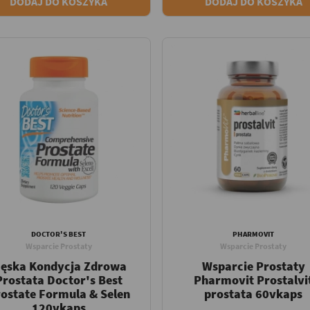
DODAJ DO KOSZYKA
DODAJ DO KOSZYKA
DOCTOR'S BEST
PHARMOVIT
Wsparcie Prostaty
Wsparcie Prostaty
ęska Kondycja Zdrowa
Wsparcie Prostaty
Prostata Doctor's Best
Pharmovit Prostalvi
ostate Formula & Selen
prostata 60vkaps
120vkaps