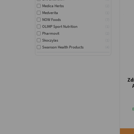
Medica Herbs
2
Medverita
1
NOW Foods
7
OLIMP Sport Nutrition
1
Pharmovit
2
Skoczylas
1
Swanson Health Products
4
Zd