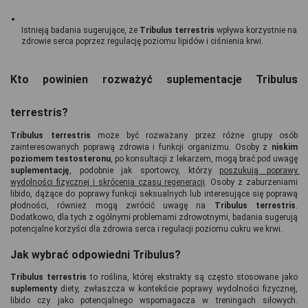
Istnieją badania sugerujące, że
 Tribulus terrestris
 wpływa korzystnie na 
zdrowie serca poprzez regulację poziomu lipidów i ciśnienia krwi.
Kto powinien rozważyć suplementacje Tribulus 
terrestris?
Tribulus terrestris
 może być rozważany przez różne grupy osób 
zainteresowanych poprawą zdrowia i funkcji organizmu. Osoby z 
niskim 
poziomem testosteronu
, po konsultacji z lekarzem, mogą brać pod uwagę 
suplementację
, podobnie jak sportowcy, którzy 
poszukują poprawy 
wydolności fizycznej i skrócenia czasu regeneracji
. Osoby z zaburzeniami 
libido, dążące do poprawy funkcji seksualnych lub interesujące się poprawą 
płodności, również mogą zwrócić uwagę na 
Tribulus terrestris
. 
Dodatkowo, dla tych z ogólnymi problemami zdrowotnymi, badania sugerują 
potencjalne korzyści dla zdrowia serca i regulacji poziomu cukru we krwi. 
Jak wybrać odpowiedni Tribulus?
Tribulus terrestris
 to roślina, której ekstrakty są często stosowane jako 
suplementy 
diety, zwłaszcza w kontekście poprawy wydolności fizycznej, 
libido czy jako potencjalnego wspomagacza w treningach siłowych. 