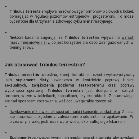
Tribulus terrestris 
wpływa na równowagę hormonów płciowych u kobiet, 
pomagając w regulacji poziomów estrogenów i progesteronu. To może 
być istotne dla utrzymania zdrowego cyklu menstruacyjnego.
Niektóre badania sugerują, że 
Tribulus terrestris 
wpływa na 
wzrost 
masy mięśniowej i siły
, co jest korzystne dla osób zaangażowanych w 
trening siłowy.
Jak stosować Tribulus terrestris?
Tribulus terrestris
 to roślina, której ekstrakt jest często wykorzystywany 
jako 
suplement diety
, zwłaszcza w kontekście poprawy funkcji 
seksualnych, 
zwiększenia poziomu testosteronu
 oraz poprawy 
wydolności sportowej. 
Tribulus terrestris
 jest dostępna w różnych 
formach, w tym w tabletkach, kapsułkach, czy ekstraktach. Zastanawiając 
się nad sposobem stosowania, weź pod uwagę takie rzeczy jak: 
Dawkowanie różni w zależności od marki i koncentracji ekstraktu
. Zaleca 
się stosowanie zgodnie z zaleceniami producenta na opakowaniu. W 
przeciwnym razie, jeśli masz wątpliwości, skonsultuj się z lekarzem.
Suplementy 
zazwyczaj wymagają regularnego stosowania, aby uzyskać 