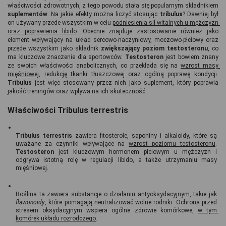
właściwości zdrowotnych, z tego powodu stała się popularnym składnikiem 
suplementów
. Na jakie efekty można liczyć stosując 
tribulus
? Dawniej był 
on używany przede wszystkim w celu 
podniesienia sił witalnych u mężczyzn 
oraz poprawienia libido
. Obecnie znajduje zastosowanie również jako 
element wpływający na układ sercowo-naczyniowy, moczowo-płciowy oraz 
przede wszystkim jako składnik 
zwiększający poziom testosteronu
, co 
ma kluczowe znaczenie dla sportowców. 
Testosteron 
jest bowiem znany 
ze swoich właściwości anabolicznych, co przekłada się na 
wzrost masy 
mięśniowej
, redukcję tkanki tłuszczowej oraz ogólną poprawę kondycji. 
Tribulus 
jest więc stosowany przez nich jako suplement, który poprawia 
jakość treningów oraz wpływa na ich skuteczność.
Właściwości Tribulus terrestris
Tribulus terrestris
 zawiera fitosterole, saponiny i alkaloidy, które są 
uważane za czynniki wpływające na 
wzrost poziomu testosteronu
. 
Testosteron 
jest kluczowym hormonem płciowym u mężczyzn i 
odgrywa istotną rolę w regulacji libido, a także utrzymaniu masy 
mięśniowej.
Roślina ta zawiera substancje o działaniu antyoksydacyjnym, takie jak 
flawonoidy
, które pomagają neutralizować wolne rodniki. Ochrona przed 
stresem oksydacyjnym wspiera ogólne zdrowie komórkowe, 
w tym 
komórek układu rozrodczego
.