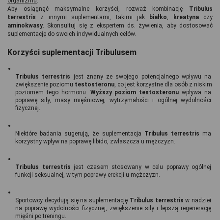
organizmu
.
Aby osiągnąć maksymalne korzyści, rozważ kombinację 
Tribulus 
terrestris
 z innymi suplementami, takimi jak 
białko
, 
kreatyna 
czy 
aminokwasy
. Skonsultuj się z ekspertem ds. żywienia, aby dostosować 
suplementację do swoich indywidualnych celów.
Korzyści suplementacji Tribulusem 
Tribulus terrestris
 jest znany ze swojego potencjalnego wpływu na 
zwiększenie poziomu 
testosteronu
, co jest korzystne dla osób z niskim 
poziomem tego hormonu. 
Wyższy poziom testosteronu
 wpływa na 
poprawę siły, masy mięśniowej, wytrzymałości i ogólnej wydolności 
fizycznej.
Niektóre badania sugerują, że suplementacja
 Tribulus terrestris
 ma 
korzystny wpływ na poprawę libido, zwłaszcza u mężczyzn.
Tribulus terrestris
 jest czasem stosowany w celu poprawy ogólnej 
funkcji seksualnej, w tym poprawy erekcji u mężczyzn.
Sportowcy decydują się na suplementację
 Tribulus terrestris
 w nadziei 
na poprawę wydolności fizycznej, zwiększenie siły i lepszą regenerację 
mięśni po treningu.