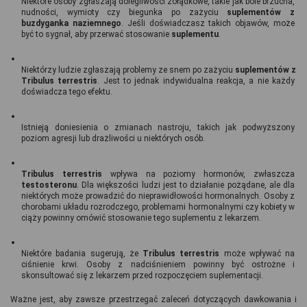
Niektóre osoby zgłaszają dolegliwości żołądkowe, takie jak bóle brzucha, 
nudności, wymioty czy biegunka po zażyciu 
suplementów z 
buzdyganka naziemnego
. Jeśli doświadczasz takich objawów, może 
być to sygnał, aby przerwać stosowanie 
suplementu
.
Niektórzy ludzie zgłaszają problemy ze snem po zażyciu 
suplementów z 
Tribulus terrestris
. Jest to jednak indywidualna reakcja, a nie każdy 
doświadcza tego efektu.
Istnieją doniesienia o zmianach nastroju, takich jak podwyższony 
poziom agresji lub drażliwości u niektórych osób.
Tribulus terrestris
 wpływa na poziomy hormonów, zwłaszcza 
testosteronu
. Dla większości ludzi jest to działanie pożądane, ale dla 
niektórych może prowadzić do nieprawidłowości hormonalnych. Osoby z 
chorobami układu rozrodczego, problemami hormonalnymi czy kobiety w 
ciąży powinny omówić stosowanie tego suplementu z lekarzem.
Niektóre badania sugerują, że 
Tribulus terrestris
 może wpływać na 
ciśnienie krwi. Osoby z nadciśnieniem powinny być ostrożne i 
skonsultować się z lekarzem przed rozpoczęciem suplementacji.
Ważne jest, aby zawsze przestrzegać zaleceń dotyczących dawkowania i 