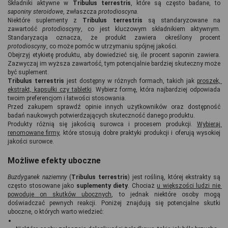
Składniki aktywne w 
Tribulus terrestris
, które są często badane, to 
saponiny steroidowe
, zwłaszcza 
protodioscyna
.
Niektóre suplementy z 
Tribulus terrestris
 są standaryzowane na 
zawartość 
protodioscyny
, co jest kluczowym składnikiem aktywnym. 
Standaryzacja oznacza, że produkt zawiera określony procent 
protodioscyny
, co może pomóc w utrzymaniu spójnej jakości.
Obejrzyj etykietę produktu, aby dowiedzieć się, ile procent saponin zawiera. 
Zazwyczaj im wyższa zawartość, tym potencjalnie bardziej skuteczny może 
być suplement.
Tribulus terrestris
 jest dostępny w różnych formach, takich jak 
proszek, 
ekstrakt, kapsułki czy tabletki
. Wybierz formę, która najbardziej odpowiada 
twoim preferencjom i łatwości stosowania.
Przed zakupem sprawdź opinie innych użytkowników oraz dostępność 
badań naukowych potwierdzających skuteczność danego produktu.
Produkty różnią się jakością surowca i procesem produkcji. 
Wybieraj 
renomowane firmy
, które stosują dobre praktyki produkcji i oferują wysokiej 
jakości surowce.
Możliwe efekty uboczne
Buzdyganek naziemny
 (
Tribulus terrestris
) jest rośliną, której ekstrakty są 
często stosowane jako 
suplementy diety
. Chociaż 
u większości ludzi nie 
powoduje on skutków ubocznych
, to jednak niektóre osoby mogą 
doświadczać pewnych reakcji. Poniżej znajdują się potencjalne skutki 
uboczne, o których warto wiedzieć: