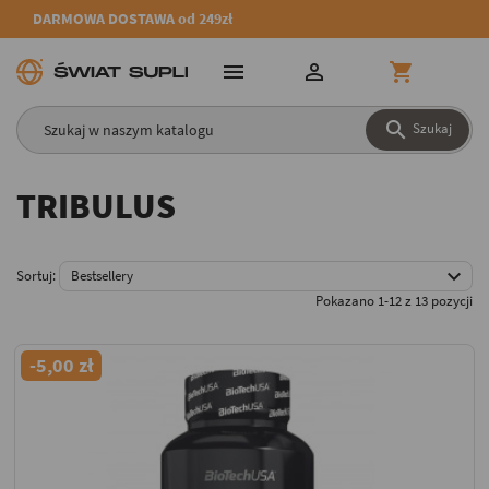
DARMOWA DOSTAWA od 249zł




Szukaj
TRIBULUS

Sortuj:
Bestsellery
Pokazano 1-12 z 13 pozycji
-5,00 zł