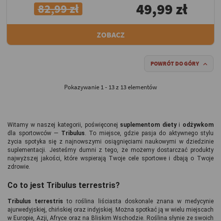
49,99 zł
82,99 zł
ZOBACZ
POWRÓT DO GÓRY

Pokazywanie 1 - 13 z 13 elementów
Witamy w naszej kategorii, poświęconej 
suplementom diety 
i 
odżywkom 
dla sportowców — 
Tribulus
. To miejsce, gdzie pasja do aktywnego stylu 
życia spotyka się z najnowszymi osiągnięciami naukowymi w dziedzinie 
suplementacji. Jesteśmy dumni z tego, że możemy dostarczać produkty 
najwyższej jakości, które wspierają Twoje cele sportowe i dbają o Twoje 
zdrowie.
Co to jest Tribulus terrestris?
Tribulus terrestris
 to roślina liściasta doskonale znana w medycynie 
ajurwedyjskiej, chińskiej oraz indyjskiej. Można spotkać ją w wielu miejscach 
w Europie, Azji, Afryce oraz na Bliskim Wschodzie. Roślina słynie ze swoich 