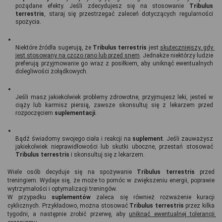
pożądane efekty. Jeśli zdecydujesz się na stosowanie 
Tribulus 
terrestris
, staraj się przestrzegać zaleceń dotyczących regularności 
spożycia.
Niektóre źródła sugerują, że 
Tribulus terrestris
 jest 
skuteczniejszy, gdy 
jest stosowany na czczo rano lub przed snem
. Jednakże niektórzy ludzie 
preferują przyjmowanie go wraz z posiłkiem, aby uniknąć ewentualnych 
dolegliwości żołądkowych.
Jeśli masz jakiekolwiek problemy zdrowotne, przyjmujesz leki, jesteś w 
ciąży lub karmisz piersią, zawsze skonsultuj się z lekarzem przed 
rozpoczęciem 
suplementacji
.
Bądź świadomy swojego ciała i reakcji na 
suplement
. Jeśli zauważysz 
jakiekolwiek nieprawidłowości lub skutki uboczne, przestań stosować 
Tribulus terrestris
 i skonsultuj się z lekarzem.
Wiele osób decyduje się na spożywanie
 Tribulus terrestris
 przed 
treningiem. Wydaje się, że może to pomóc w zwiększeniu energii, poprawie 
wytrzymałości i optymalizacji treningów.
W przypadku 
suplementów 
zaleca się również rozważenie kuracji 
cyklicznych. Przykładowo, można stosować 
Tribulus terrestris
 przez kilka 
tygodni, a następnie zrobić przerwę, aby 
uniknąć ewentualnej tolerancji 