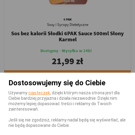
6 PAK
Sosy i Syropy Dietetyczne
Sos bez kalorii Słodki 6PAK Sauce 500ml Słony
Karmel
Dostępny - Wysyłka w 24h!
21,99 zł
DODAJ DO KOSZYKA
Dostosowujemy się do Ciebie
Używamy
ciasteczek
, dzięki którym nasza strona jest dla
Ciebie bardziej przyjazna i działa niezawodnie. Dzięki nim
możemy lepiej dopasować treści i reklamy do Twoich
zainteresowań.
Jeśli się nie zgodzisz, reklamy nadal będą się wyświetlać, ale
nie będą dopasowane do Ciebie.