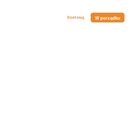
W porządku
6 PAK
Napoje Energetyczne
Napój Energetyczny Bez Cukru 6PAK Energy
Punch 250ml
Dostępny - Wysyłka w 24h!
4,49 zł
ZOBACZ