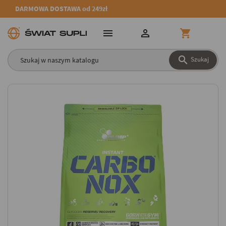
DARMOWA DOSTAWA od 249zł




Szukaj