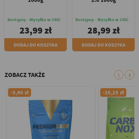
Dostępny - Wysyłka w 24h!
Dostępny - Wysyłka w 24h!
23,99 zł
28,99 zł
DODAJ DO KOSZYKA
DODAJ DO KOSZYKA
ZOBACZ TAKŻE
chevron_left
chevron_right
-3,40 zł
-25,25 zł