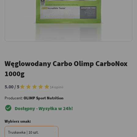
Węglowodany Carbo Olimp CarboNox
1000g
5.00 / 5
14 opinii
Producent:
OLIMP Sport Nutrition
check_circle
Dostępny - Wysyłka w 24h!
Wybierz smak: