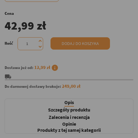
Cena
42,99 zł
Ilość
DODAJ DO KOSZYKA
info
13,99 zł
Dostawa już od:
local_shipping
249,00 zł
Do darmowej dostawy brakuje:
Opis
Szczegóły produktu
Zalecenia i recenzja
Opinie
Produkty z tej samej kategorii