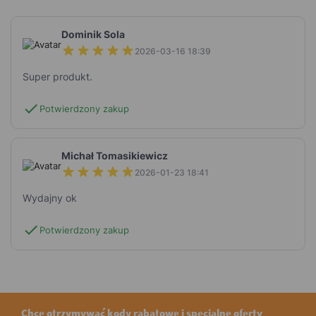
Dominik Sola
2026-03-16 18:39
Super produkt.
check
Potwierdzony zakup
Michał Tomasikiewicz
2026-01-23 18:41
Wydajny ok
check
Potwierdzony zakup
Chcę otrzymywać kody rabatowe i specjalne oferty