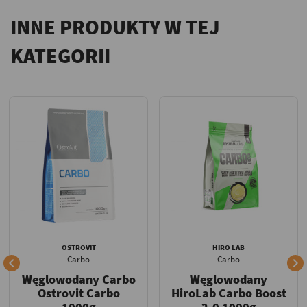
INNE PRODUKTY W TEJ
KATEGORII
OSTROVIT
HIRO LAB
Carbo
Carbo


Węglowodany Carbo
Węglowodany
Ostrovit Carbo
HiroLab Carbo Boost
1000g
2.0 1000g