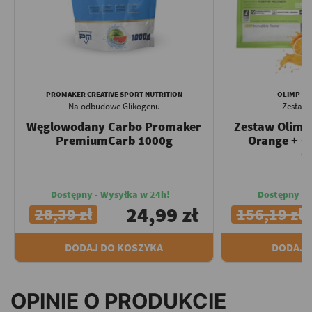
PROMAKER CREATIVE SPORT NUTRITION
OLIMP SP
Na odbudowe Glikogenu
Zestaw
Węglowodany Carbo Promaker
Zestaw Olimp
PremiumCarb 1000g
Orange + C
O
Dostępny - Wysyłka w 24h!
Dostępny - 
24,99 zł
28,39 zł
156,19 zł
DODAJ DO KOSZYKA
DODAJ 
OPINIE O PRODUKCIE