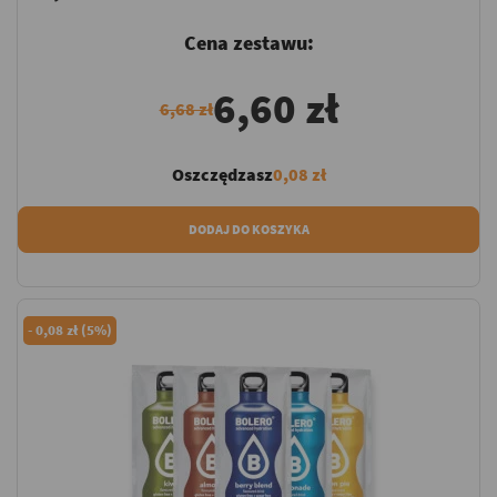
Cena zestawu:
6,60 zł
6,68 zł
Oszczędzasz
0,08 zł
DODAJ DO KOSZYKA
-
0,08 zł (5%)