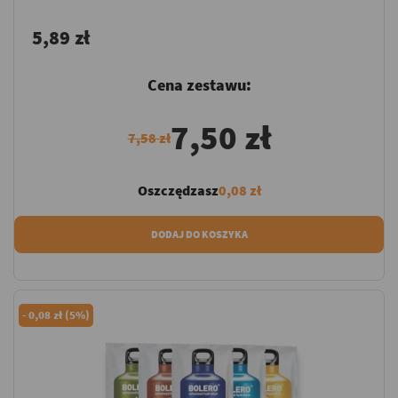
5,89 zł
Cena zestawu:
7,50 zł
7,58 zł
Oszczędzasz
0,08 zł
DODAJ DO KOSZYKA
-
0,08 zł (5%)