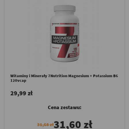
Witaminy i Minerały 7Nutrition Magnesium + Potassium B6
120vcap
29,99 zł
Cena zestawu:
31,60 zł
31,68 zł