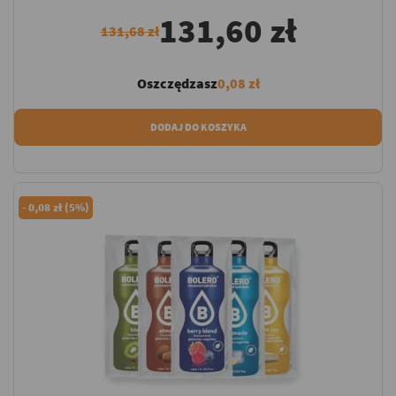
131,60 zł
131,68 zł
Oszczędzasz
0,08 zł
DODAJ DO KOSZYKA
-
0,08 zł (5%)