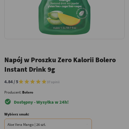
Napój w Proszku Zero Kalorii Bolero
Instant Drink 9g
4.84 / 5
37 opinii
Producent:
Bolero
check_circle
Dostępny - Wysyłka w 24h!
Wybierz smak: