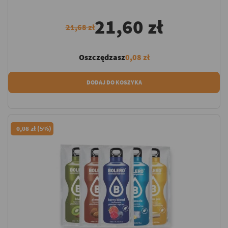
21,60 zł
21,68 zł
Oszczędzasz
0,08 zł
DODAJ DO KOSZYKA
-
0,08 zł (5%)