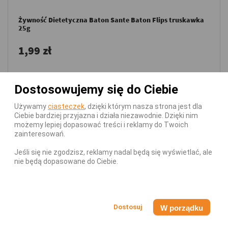
Żywność Dietetyczna Baton Sante Baton Flips truskawka
25g
1,99 zł
Cena zestawu:
Dostosowujemy się do Ciebie
3,60 zł
3,68 zł
Używamy
ciasteczek
, dzięki którym nasza strona jest dla
Ciebie bardziej przyjazna i działa niezawodnie. Dzięki nim
możemy lepiej dopasować treści i reklamy do Twoich
zainteresowań.
Oszczędzasz
0,08 zł
Jeśli się nie zgodzisz, reklamy nadal będą się wyświetlać, ale
DODAJ DO KOSZYKA
nie będą dopasowane do Ciebie.
-
0,08 zł (5%)
W porządku