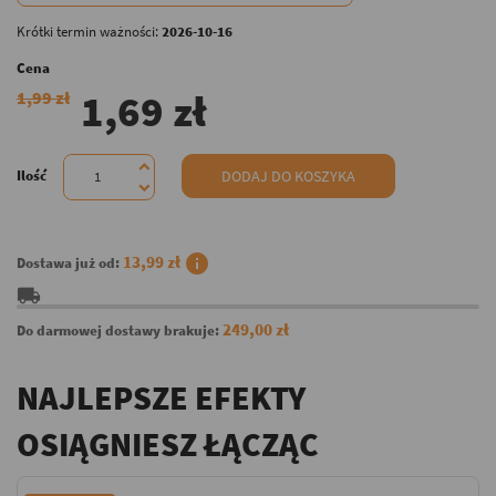
Krótki termin ważności:
2026-10-16
Cena
1,69 zł
1,99 zł
Ilość
DODAJ DO KOSZYKA
info
13,99 zł
Dostawa już od:
local_shipping
249,00 zł
Do darmowej dostawy brakuje:
NAJLEPSZE EFEKTY
OSIĄGNIESZ ŁĄCZĄC