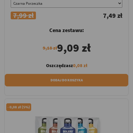
7,99 zł
7,49 zł
Cena zestawu:
9,09 zł
9,18 zł
Oszczędzasz
0,08 zł
DODAJ DO KOSZYKA
-
0,08 zł (5%)