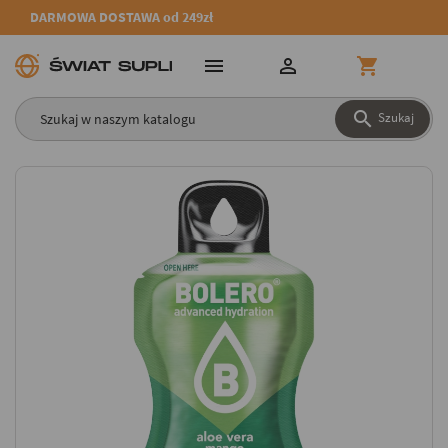
DARMOWA DOSTAWA od 249zł




Szukaj