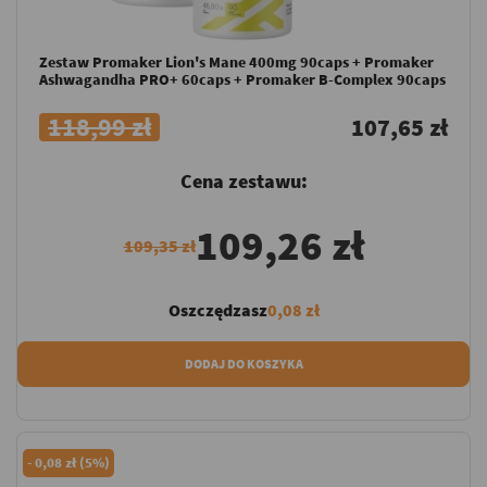
Zestaw Promaker Lion's Mane 400mg 90caps + Promaker
Ashwagandha PRO+ 60caps + Promaker B-Complex 90caps
118,99 zł
107,65 zł
Cena zestawu:
109,26 zł
109,35 zł
Oszczędzasz
0,08 zł
DODAJ DO KOSZYKA
-
0,08 zł (5%)