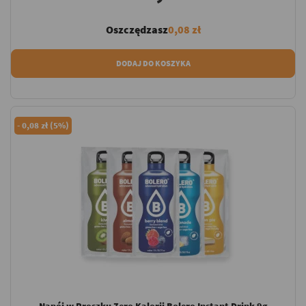
Oszczędzasz
0,08 zł
DODAJ DO KOSZYKA
-
0,08 zł (5%)
Napój w Proszku Zero Kalorii Bolero Instant Drink 9g