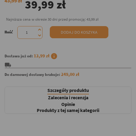
39,99 zł
43,99 zł
Najniższa cena w okresie 30 dni przed promocją:
43,99 zł
Ilość
DODAJ DO KOSZYKA
info
13,99 zł
Dostawa już od:
local_shipping
249,00 zł
Do darmowej dostawy brakuje:
Szczegóły produktu
Zalecenia i recenzja
Opinie
Produkty z tej samej kategorii