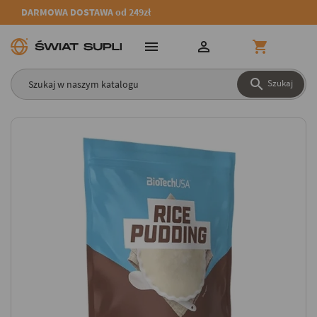
DARMOWA DOSTAWA od 249zł




Szukaj