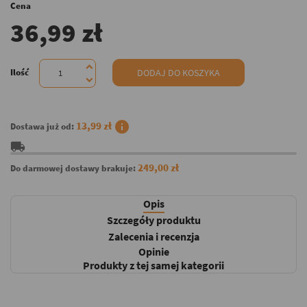
Cena
36,99 zł
Ilość
DODAJ DO KOSZYKA
info
13,99 zł
Dostawa już od:
local_shipping
249,00 zł
Do darmowej dostawy brakuje:
Opis
Szczegóły produktu
Zalecenia i recenzja
Opinie
Produkty z tej samej kategorii