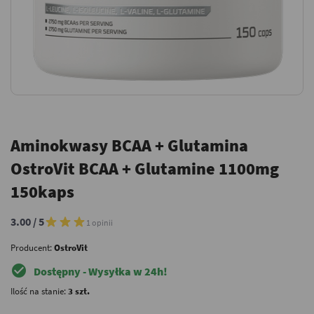
Aminokwasy BCAA + Glutamina
OstroVit BCAA + Glutamine 1100mg
150kaps
3.00 / 5
1 opinii
Producent:
OstroVit
check_circle
Dostępny - Wysyłka w 24h!
Ilość na stanie:
3 szt.