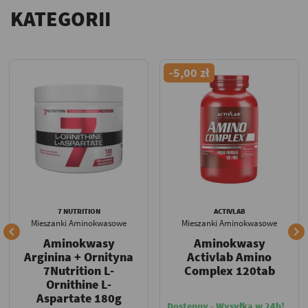
KATEGORII
-5,00 zł
7 NUTRITION
ACTIVLAB
Mieszanki Aminokwasowe
Mieszanki Aminokwasowe


Aminokwasy
Aminokwasy
Arginina + Ornityna
Activlab Amino
7Nutrition L-
Complex 120tab
Ornithine L-
Aspartate 180g
Dostępny - Wysyłka w 24h!