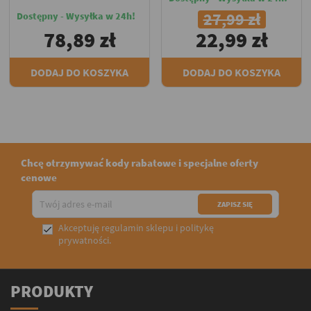
27,99 zł
Dostępny - Wysyłka w 24h!
78,89 zł
22,99 zł
DODAJ DO KOSZYKA
DODAJ DO KOSZYKA
Chcę otrzymywać kody rabatowe i specjalne oferty
cenowe
Akceptuję
regulamin sklepu
i
politykę

prywatności
.
PRODUKTY