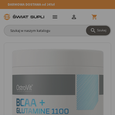
DARMOWA DOSTAWA od 249zł




Szukaj