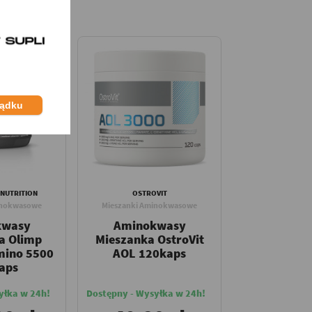
ządku
 NUTRITION
OSTROVIT
inokwasowe
Mieszanki Aminokwasowe
kwasy
Aminokwasy
a Olimp
Mieszanka OstroVit
mino 5500
AOL 120kaps
aps
yłka w 24h!
Dostępny - Wysyłka w 24h!