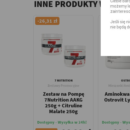
INNE PRODUKTY W TEJ 
Ciebie bar
możemy le
zainteres
-26,31 zł
Jeśli się 
nie będą d
7 NUTRITION
OSTRO
Zestawy Promocyjne
Mieszanki Am
Zestaw na Pompę
Aminokwas
7Nutrition AAKG
Ostrovit L
250g + Citruline
Malate 250g
Dostępny - Wysyłka w 24h!
Dostępny - Wys