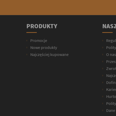
PRODUKTY
NASZ
Promocje
Regu
Nowe produkty
Polit
Najczęściej kupowane
O nas
Przesy
Zwrot
Najcz
Dofin
Karie
Hurto
Polit
Dane 