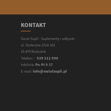
KONTAKT
Świat Supli - Suplementy i odżywki
ul. Stołeczna 2/lok 102
15-879 Białystok
539 111 590
Telefon:
Infolinia:
Pn-Pt 9-17
info@swiatsupli.pl
E-mail: