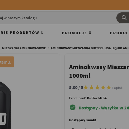

RIE PRODUKTÓW
PROMOCJE
PRODUC
MIESZANKI AMINOKWASOWE
AMINOKWASY MIESZANKA BIOTECHUSA LIQUID AMI
 temu.
Aminokwasy Mieszan
1000ml
5.00 / 5
1 opinii
Producent:
BioTechUSA
check_circle
Dostępny - Wysyłka w 24
Dostępny smak: