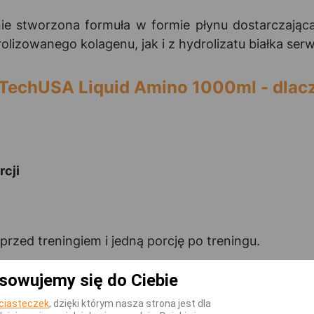
lnie stworzona formuła w formie płynu dostarczają
lizowanego kolagenu, jak i z hydrolizatu białka se
echUSA Liquid Amino 1000ml - dlacz
cji
przed treningiem i jedną porcję po treningu.
 porcję rano i wieczorem.
sowujemy się do Ciebie
ciasteczek
, dzięki którym nasza strona jest dla