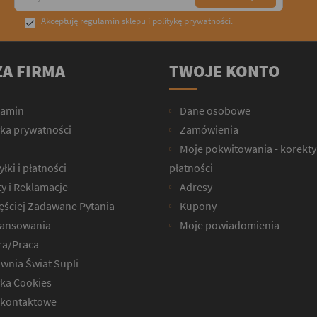
Akceptuję
regulamin sklepu
i
politykę prywatności
.

A FIRMA
TWOJE KONTO
lamin
Dane osobowe
yka prywatności
Zamówienia
Moje pokwitowania - korekty
łki i płatności
płatności
y i Reklamacje
Adresy
ęściej Zadawane Pytania
Kupony
ansowania
Moje powiadomienia
ra/Praca
wnia Świat Supli
yka Cookies
kontaktowe