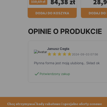
84,38 zł
28,9
110,69 zł
DODAJ DO KOSZYKA
DODAJ DO
OPINIE O PRODUKCIE
Janusz Cegła
2024-09-03 07:56
Płynna forma jest moją ulubioną.. Skład ok
check
Potwierdzony zakup
Chcę otrzymywać kody rabatowe i specjalne oferty cenowe