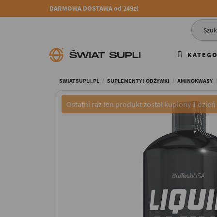
DARMOWA DOSTAWA od 249zł
KATEGO
SWIATSUPLI.PL
SUPLEMENTY I ODŻYWKI
AMINOKWASY
Ostatni raz ten produkt został kupiony 1 dzień