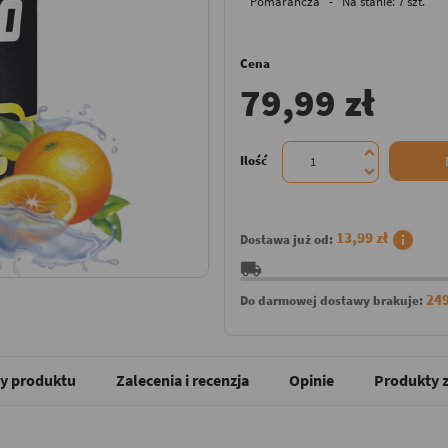
Pomarańcza - Na stanie: 7 szt.
Cena
79,99 zł
Ilość
info
13,99 zł
Dostawa już od:
local_shipping
249
Do darmowej dostawy brakuje:
y produktu
Zalecenia i recenzja
Opinie
Produkty z