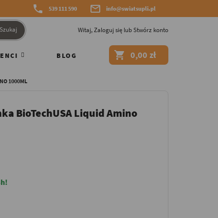


539 111 590
info@swiatsupli.pl
Szukaj
Witaj,
Zaloguj się
lub
Stwórz konto

0,00 zł
ENCI
BLOG
NO 1000ML
ka BioTechUSA Liquid Amino
h!