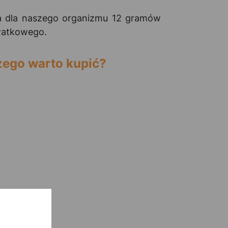
ca dla naszego organizmu 12 gramów
rwatkowego.
ego warto kupić?