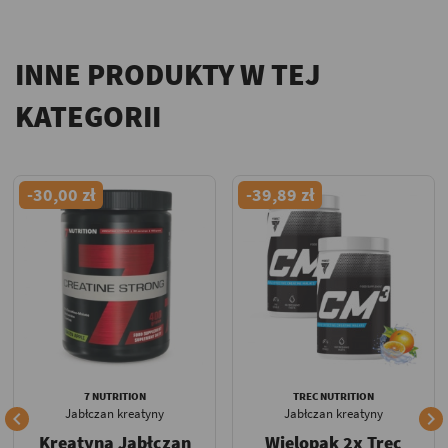
INNE PRODUKTY W TEJ
KATEGORII
-30,00 zł
-39,89 zł
7 NUTRITION
TREC NUTRITION
Jabłczan kreatyny
Jabłczan kreatyny


Kreatyna Jabłczan
Wielopak 2x Trec