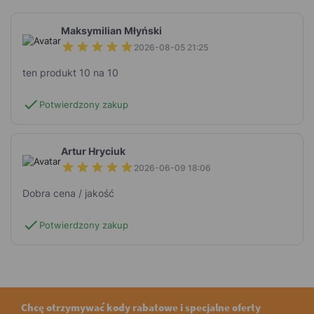
Maksymilian Młyński
2026-08-05 21:25
ten produkt 10 na 10
check
Potwierdzony zakup
Artur Hryciuk
2026-06-09 18:06
Dobra cena / jakość
check
Potwierdzony zakup
Chcę otrzymywać kody rabatowe i specjalne oferty