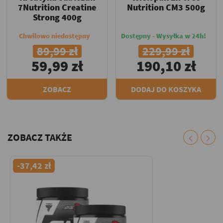
7Nutrition Creatine
Nutrition CM3 500g
Strong 400g
Chwilowo niedostępny
Dostępny - Wysyłka w 24h!
89,99 zł
229,99 zł
59,99 zł
190,10 zł
ZOBACZ
DODAJ DO KOSZYKA
ZOBACZ TAKŻE
chevron_left
chevron_right
-37,42 zł