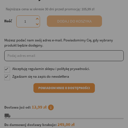
Najniższa cena w okresie 30 dni przed promocją:
105,99 zł
Ilość
DODAJ DO KOSZYKA
Możesz podać nam swój adres e-mail. Powiadomimy Cię, gdy wybrany
produkt będzie dostępny.
Akceptuję
regulamin sklepu
i
politykę prywatności
.

Zgadzam się na zapis do newslettera

POWIADOM MNIE O DOSTĘPNOŚCI
info
13,99 zł
Dostawa już od:
local_shipping
249,00 zł
Do darmowej dostawy brakuje: