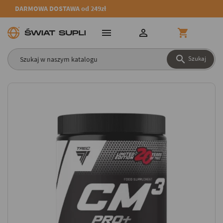
DARMOWA DOSTAWA od 249zł




Szukaj