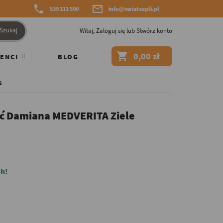


539 111 590
info@swiatsupli.pl
Szukaj
Witaj,
Zaloguj się
lub
Stwórz konto

0,00 zł
ENCI
BLOG
S
ść Damiana MEDVERITA Ziele
h!