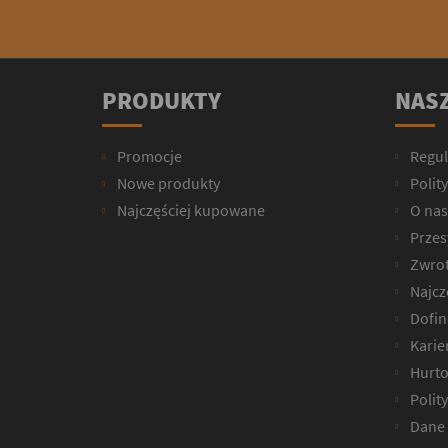
PRODUKTY
NASZ
Promocje
Regu
Nowe produkty
Polit
Najczęściej kupowane
O nas
Przesy
Zwrot
Najcz
Dofin
Karie
Hurto
Polit
Dane 