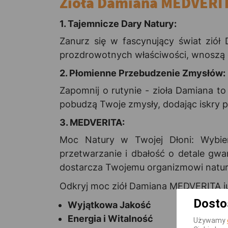
Zioła Damiana MEDVERITA
1. Tajemnicze Dary Natury:
Zanurz się w fascynujący świat zió
prozdrowotnych właściwości, wnoszą d
2. Płomienne Przebudzenie Zmysłów:
Zapomnij o rutynie - zioła Damiana t
pobudzą Twoje zmysły, dodając iskry p
3. MEDVERITA:
Moc Natury w Twojej Dłoni: Wybie
przetwarzanie i dbałość o detale gwa
dostarcza Twojemu organizmowi natural
Odkryj moc ziół Damiana MEDVERITA już
Dosto
Wyjątkowa Jakość
Energia i Witalność
Używamy