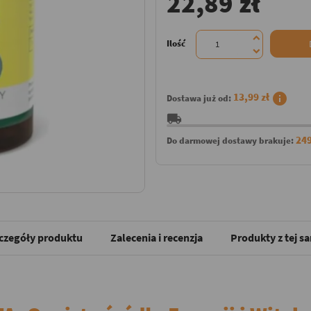
22,89 zł
Ilość
info
13,99 zł
Dostawa już od:
local_shipping
249
Do darmowej dostawy brakuje:
czegóły produktu
Zalecenia i recenzja
Produkty z tej s