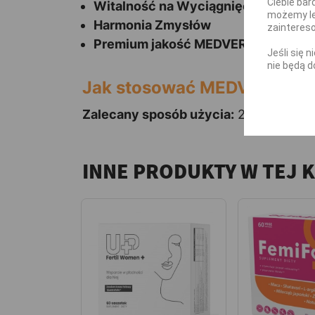
Ciebie bar
Witalność na Wyciągnięcie Ręki
możemy le
Harmonia Zmysłów
zainteres
Premium jakość MEDVERITA
Jeśli się 
nie będą d
Jak stosować MEDVERITA Z
Zalecany sposób użycia:
2 kapsułki dzi
INNE PRODUKTY W TEJ 