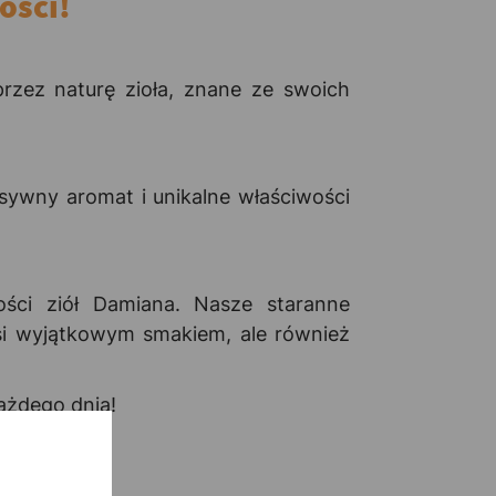
ości!
rzez naturę zioła, znane ze swoich
sywny aromat i unikalne właściwości
ści ziół Damiana. Nasze staranne
usi wyjątkowym smakiem, ale również
ażdego dnia!