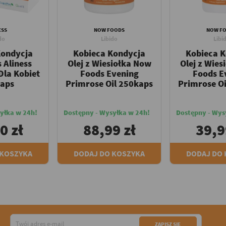
ESS
NOW FOODS
NOW F
do
Libido
Libi
Kondycja
Kobieca Kondycja
Kobieca 
 Aliness
Olej z Wiesiołka Now
Olej z Wies
Dla Kobiet
Foods Evening
Foods E
aps
Primrose Oil 250kaps
Primrose O
yłka w 24h!
Dostępny - Wysyłka w 24h!
Dostępny - Wys
0 zł
88,99 zł
39,9
 KOSZYKA
DODAJ DO KOSZYKA
DODAJ DO