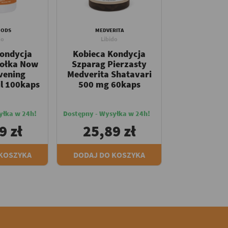
OODS
MEDVERITA
do
Libido
Kondycja
Kobieca Kondycja
iołka Now
Szparag Pierzasty
vening
Medverita Shatavari
il 100kaps
500 mg 60kaps
yłka w 24h!
Dostępny - Wysyłka w 24h!
9 zł
25,89 zł
 KOSZYKA
DODAJ DO KOSZYKA