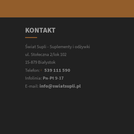
KONTAKT
Świat Supli - Suplementy i odżywki
ul. Stołeczna 2/lok 102
15-879 Białystok
539 111 590
Telefon:
Infolinia:
Pn-Pt 9-17
info@swiatsupli.pl
E-mail: