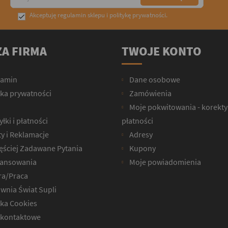
Akceptuję
regulamin sklepu
i
politykę prywatności
.

A FIRMA
TWOJE KONTO
lamin
Dane osobowe
yka prywatności
Zamówienia
Moje pokwitowania - korekty
łki i płatności
płatności
y i Reklamacje
Adresy
ęściej Zadawane Pytania
Kupony
ansowania
Moje powiadomienia
ra/Praca
wnia Świat Supli
yka Cookies
kontaktowe