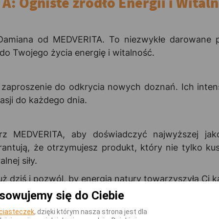
: Ogniste źródło Energii i Witaln
ł Damiana od MEDVERITA. To niezwykłe darowane p
o Twojego życia energię i witalność.
o zaproszenie do odkrycia nowych doznań. Ich inten
asji do każdego dnia.
rz MEDVERITA, aby doświadczyć najwyższej jako
rantują, że otrzymujesz produkt, który nie tylko k
nej siły.
 dziś i pozwól, by energia natury towarzyszyła Ci k
sowujemy się do Ciebie
ciasteczek
, dzięki którym nasza strona jest dla