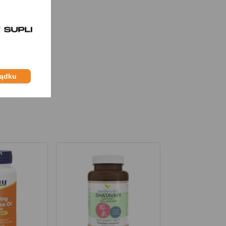
ządku