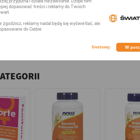
dziej przyjazna i działa niezawodnie. Dzięki nim
piej dopasować treści i reklamy do Twoich
owań.
nie zgodzisz, reklamy nadal będą się wyświetlać, ale
opasowane do Ciebie.
iele Damiana 60kaps?
W por
ennie, najlepiej w trakcie posiłku.
KATEGORII