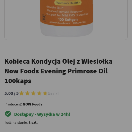
Kobieca Kondycja Olej z Wiesiołka
Now Foods Evening Primrose Oil
100kaps
5.00 / 5
3 opinii
Producent:
NOW Foods
check_circle
Dostępny - Wysyłka w 24h!
Ilość na stanie:
8 szt.