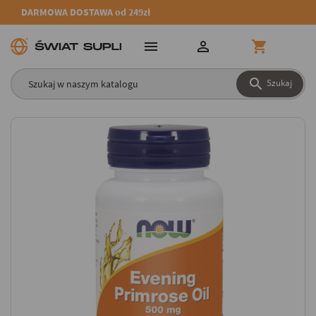
DARMOWA DOSTAWA od 249zł




Szukaj