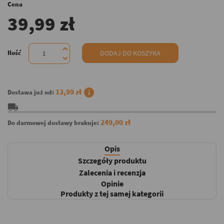
Cena
39,99 zł
Ilość
DODAJ DO KOSZYKA
info
13,99 zł
Dostawa już od:
local_shipping
249,00 zł
Do darmowej dostawy brakuje:
Opis
Szczegóły produktu
Zalecenia i recenzja
Opinie
Produkty z tej samej kategorii