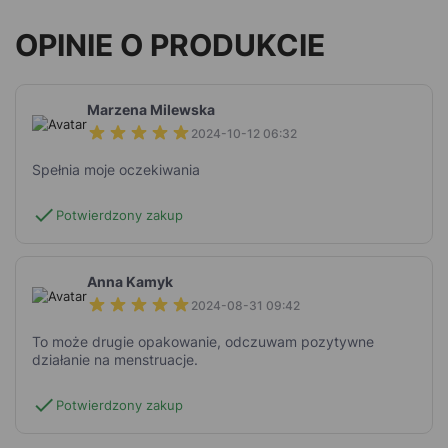
OPINIE O PRODUKCIE
Marzena Milewska
2024-10-12 06:32
Spełnia moje oczekiwania
check
Potwierdzony zakup
Anna Kamyk
2024-08-31 09:42
To może drugie opakowanie, odczuwam pozytywne
działanie na menstruacje.
check
Potwierdzony zakup