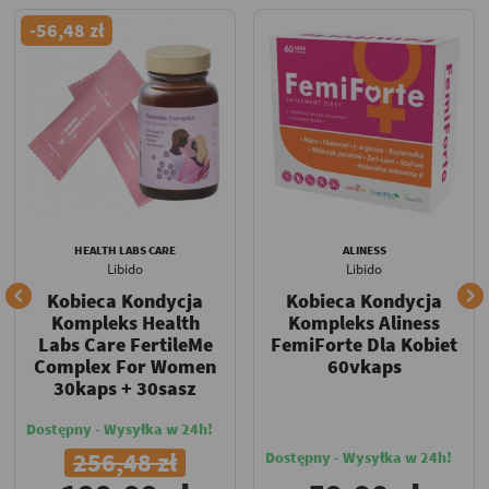
-56,48 zł
HEALTH LABS CARE
ALINESS
Libido
Libido


Kobieca Kondycja
Kobieca Kondycja
Kompleks Health
Kompleks Aliness
Labs Care FertileMe
FemiForte Dla Kobiet
Complex For Women
60vkaps
30kaps + 30sasz
Dostępny - Wysyłka w 24h!
256,48 zł
Dostępny - Wysyłka w 24h!