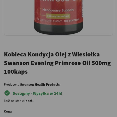
Kobieca Kondycja Olej z Wiesiołka
Swanson Evening Primrose Oil 500mg
100kaps
Producent:
Swanson Health Products
check_circle
Dostępny - Wysyłka w 24h!
Ilość na stanie:
7 szt.
Cena