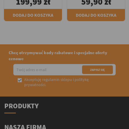
199,99 zł
59,90 zł
DODAJ DO KOSZYKA
DODAJ DO KOSZYKA
Chcę otrzymywać kody rabatowe i specjalne oferty
cenowe
Akceptuję
regulamin sklepu
i
politykę

prywatności
.
PRODUKTY
NASZA FIRMA