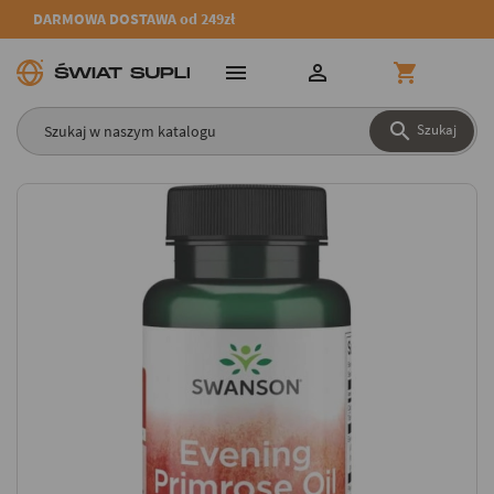
DARMOWA DOSTAWA od 249zł




Szukaj