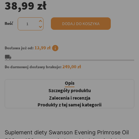
38,99 zł
Ilość
DODAJ DO KOSZYKA
info
13,99 zł
Dostawa już od:
local_shipping
249,00 zł
Do darmowej dostawy brakuje:
Opis
Szczegóły produktu
Zalecenia i recenzja
Produkty z tej samej kategorii
Suplement diety Swanson Evening Primrose Oil