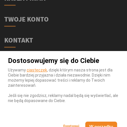
TWOJE KONTO
KONTAKT
Świat Supli - Suplementy i odżywki
Dostosowujemy się do Ciebie
ul. Stołeczna 2/lok 102
15-879 Białystok
Używamy
ciasteczek
, dzięki którym nasza strona jest dla
Ciebie bardziej przyjazna i działa niezawodnie. Dzięki nim
539 111 590
Telefon:
możemy lepiej dopasować treści i reklamy do Twoich
Infolinia:
Pn-Pt 9-17
zainteresowań.
info@swiatsupli.pl
E-mail:
Jeśli się nie zgodzisz, reklamy nadal będą się wyświetlać, ale
nie będą dopasowane do Ciebie.
© Copyright 2026 Świat Supli - Suplementy i odżywki. All
Rights Reserved.
W porządku