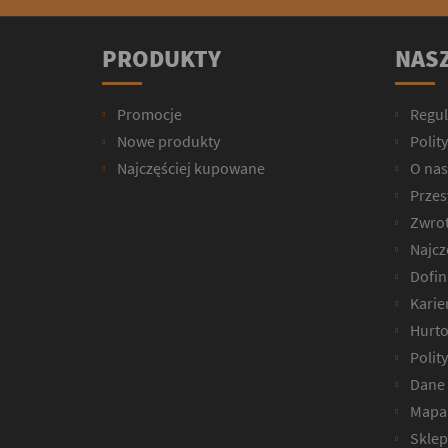
PRODUKTY
NASZ
Promocje
Regu
Nowe produkty
Polit
Najczęściej kupowane
O nas
Przesy
Zwrot
Najcz
Dofin
Karie
Hurto
Polit
Dane 
Mapa 
Sklep