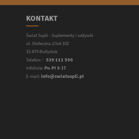
KONTAKT
Świat Supli - Suplementy i odżywki
ul. Stołeczna 2/lok 102
15-879 Białystok
539 111 590
Telefon:
Infolinia:
Pn-Pt 9-17
info@swiatsupli.pl
E-mail: