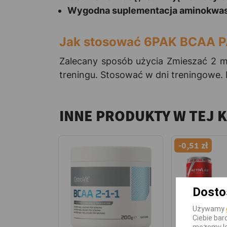
Wygodna suplementacja aminokw
Jak stosować 6PAK BCAA 
Zalecany sposób użycia Zmieszać 2 mi
treningu. Stosować w dni treningowe. 
INNE PRODUKTY W TEJ 
-0,51 zł
Dosto
Używamy
Ciebie bar
możemy le