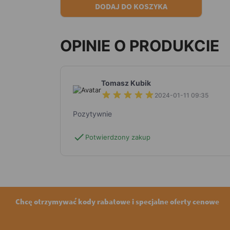
DODAJ DO KOSZYKA
OPINIE O PRODUKCIE
Tomasz Kubik
2024-01-11 09:35
Pozytywnie
check
Potwierdzony zakup
Chcę otrzymywać kody rabatowe i specjalne oferty cenowe