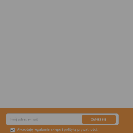
Akceptuję
regulamin sklepu
i
politykę prywatności
.
