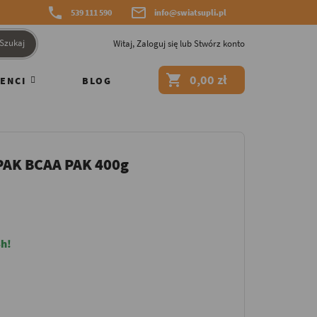


539 111 590
info@swiatsupli.pl
Szukaj
Witaj,
Zaloguj się
lub
Stwórz konto

0,00 zł
ENCI
BLOG
AK BCAA PAK 400g
h!