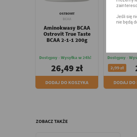
zainteres
OSTROVIT
ACTIV
Jeśli się 
BCAA
BC
nie będą d
Aminokwasy BCAA
Aminokwa
Ostrovit True Taste
Activlab 
BCAA 2-1-1 200g
Drink 
Dostępny - Wysyłka w 24h!
Dostępny - Wys
26,49 zł
2,99 zł
DODAJ DO KOSZYKA
DODAJ DO
ZOBACZ TAKŻE