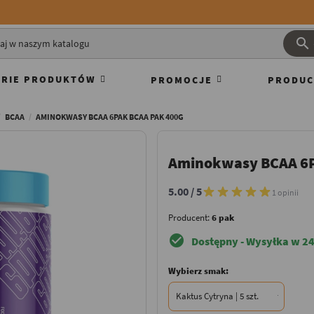

RIE PRODUKTÓW
PROMOCJE
PRODUC
BCAA
AMINOKWASY BCAA 6PAK BCAA PAK 400G
Aminokwasy BCAA 6P
5.00 / 5
1 opinii
Producent:
6 pak
check_circle
Dostępny - Wysyłka w 24
Wybierz smak: