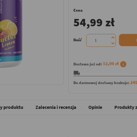
Cena
54,99 zł
Ilość
info
13,99 zł
Dostawa już od:
local_shipping
249
Do darmowej dostawy brakuje:
y produktu
Zalecenia i recenzja
Opinie
Produkty z