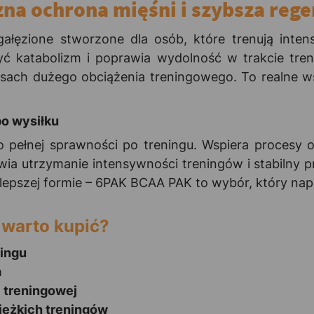
na ochrona mięśni i szybsza rege
zione stworzone dla osób, które trenują intensy
yć katabolizm i poprawia wydolność w trakcie tren
esach dużego obciążenia treningowego. To realne w
po wysiłku
pełnej sprawności po treningu. Wspiera procesy o
ia utrzymanie intensywności treningów i stabilny pr
 i lepszej formie – 6PAK BCAA PAK to wybór, który na
warto kupić?
ningu
m
 treningowej
ciężkich treningów