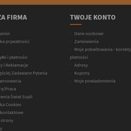
A FIRMA
TWOJE KONTO
lamin
Dane osobowe
yka prywatności
Zamówienia
Moje pokwitowania - korekty
łki i płatności
płatności
y i Reklamacje
Adresy
ęściej Zadawane Pytania
Kupony
ansowania
Moje powiadomienia
ra/Praca
wnia Świat Supli
yka Cookies
kontaktowe
strony
y