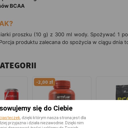
asów BCAA
PAK?
arki proszku (10 g) z 300 ml wody. Spożywać 1 porc
Porcja produktu zalecana do spożycia w ciągu dnia to
KATEGORII
-2,00 zł
sowujemy się do Ciebie
ciasteczek
, dzięki którym nasza strona jest dla
dziej przyjazna i działa niezawodnie. Dzięki nim
piej dopasować treści i reklamy do Twoich