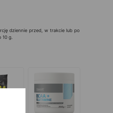
ję dziennie przed, w trakcie lub po
 10 g.