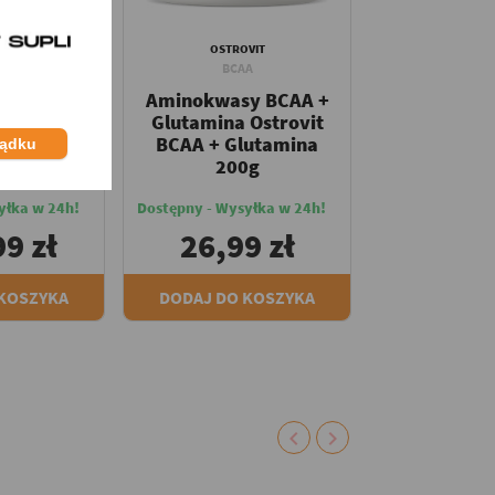
 NUTRITION
OSTROVIT
A
BCAA
sy BCAA
Aminokwasy BCAA +
A Xplode
Glutamina Ostrovit
0g
BCAA + Glutamina
ządku
200g
yłka w 24h!
Dostępny - Wysyłka w 24h!
9 zł
26,99 zł
 KOSZYKA
DODAJ DO KOSZYKA
chevron_left
chevron_right