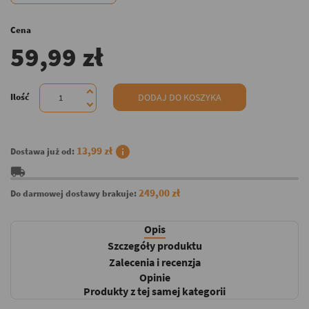
Cena
59,99 zł
Ilość
DODAJ DO KOSZYKA
info
13,99 zł
Dostawa już od:
local_shipping
249,00 zł
Do darmowej dostawy brakuje:
Opis
Szczegóły produktu
Zalecenia i recenzja
Opinie
Produkty z tej samej kategorii