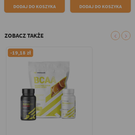
DODAJ DO KOSZYKA
DODAJ DO KOSZYKA
ZOBACZ TAKŻE
chevron_left
chevron_right
-19,18 zł