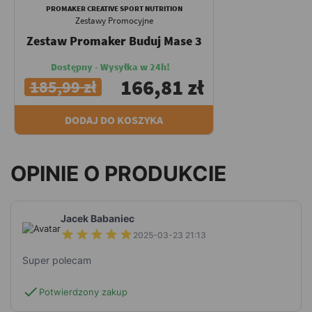
PROMAKER CREATIVE SPORT NUTRITION
Zestawy Promocyjne
Zestaw Promaker Buduj Mase 3
Dostępny - Wysyłka w 24h!
166,81 zł
185,99 zł
DODAJ DO KOSZYKA
OPINIE O PRODUKCIE
Jacek Babaniec
2025-03-23 21:13
Super polecam
check
Potwierdzony zakup