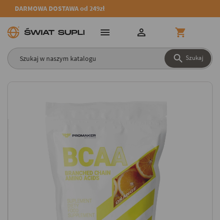
DARMOWA DOSTAWA od 249zł




Szukaj