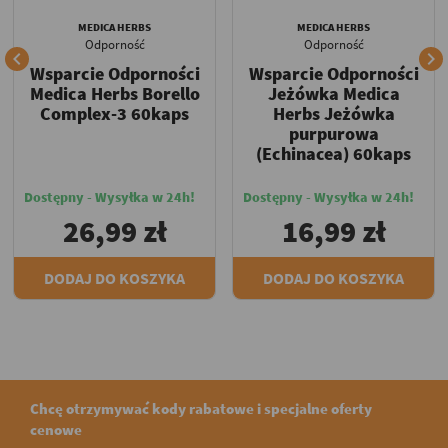
MEDICA HERBS
MEDICA HERBS
Odporność
Odporność


Wsparcie Odporności
Wsparcie Odporności
Medica Herbs Borello
Jeżówka Medica
Complex-3 60kaps
Herbs Jeżówka
purpurowa
(Echinacea) 60kaps
Dostępny - Wysyłka w 24h!
Dostępny - Wysyłka w 24h!
26,99 zł
16,99 zł
DODAJ DO KOSZYKA
DODAJ DO KOSZYKA
Chcę otrzymywać kody rabatowe i specjalne oferty
cenowe