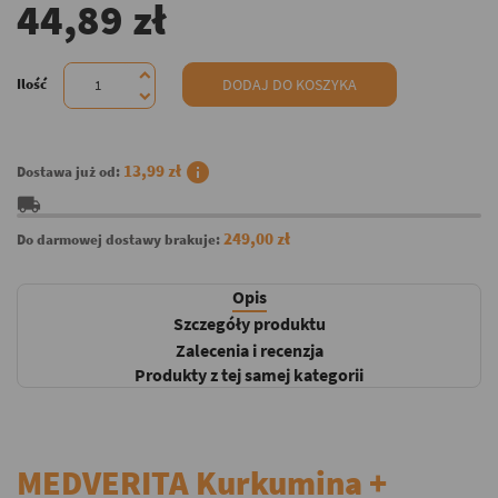
44,89 zł
Ilość
DODAJ DO KOSZYKA
info
13,99 zł
Dostawa już od:
local_shipping
249,00 zł
Do darmowej dostawy brakuje:
Opis
Szczegóły produktu
Zalecenia i recenzja
Produkty z tej samej kategorii
MEDVERITA Kurkumina +