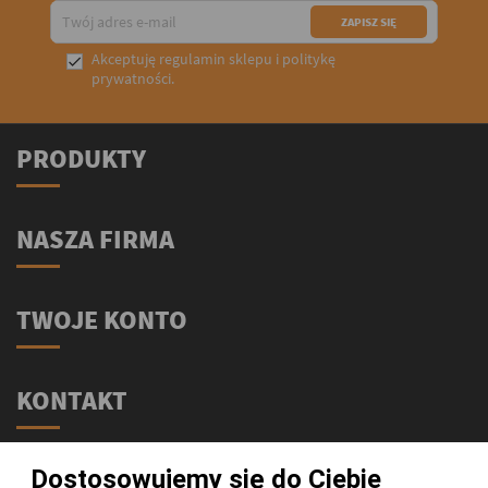
Akceptuję
regulamin sklepu
i
politykę

prywatności
.
PRODUKTY
NASZA FIRMA
TWOJE KONTO
KONTAKT
Świat Supli - Suplementy i odżywki
Dostosowujemy się do Ciebie