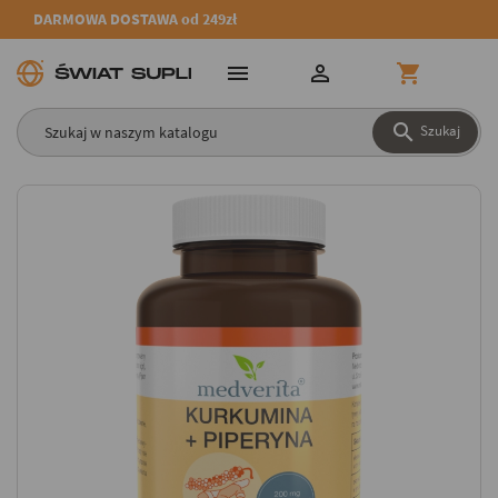
DARMOWA DOSTAWA od 249zł




Szukaj