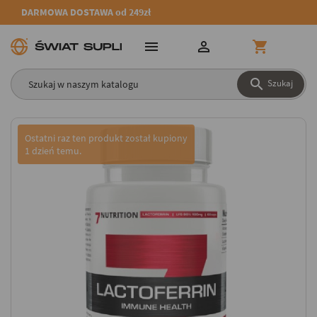
DARMOWA DOSTAWA od 249zł




Szukaj
Ostatni raz ten produkt został kupiony
1 dzień temu.