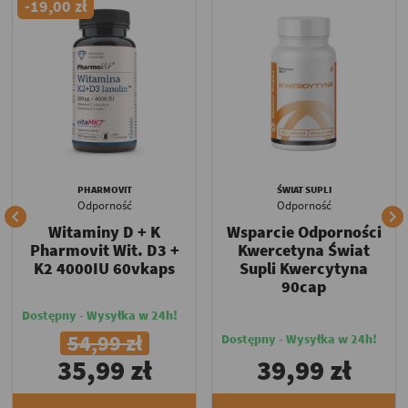
-19,00 zł
PHARMOVIT
ŚWIAT SUPLI
Odporność
Odporność


Witaminy D + K
Wsparcie Odporności
Pharmovit Wit. D3 +
Kwercetyna Świat
K2 4000IU 60vkaps
Supli Kwercytyna
90cap
Dostępny - Wysyłka w 24h!
54,99 zł
Dostępny - Wysyłka w 24h!
35,99 zł
39,99 zł