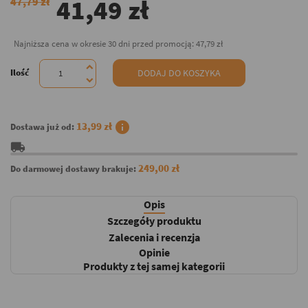
41,49 zł
47,79 zł
Najniższa cena w okresie 30 dni przed promocją:
47,79 zł
Ilość
DODAJ DO KOSZYKA
info
13,99 zł
Dostawa już od:
local_shipping
249,00 zł
Do darmowej dostawy brakuje:
Opis
Szczegóły produktu
Zalecenia i recenzja
Opinie
Produkty z tej samej kategorii