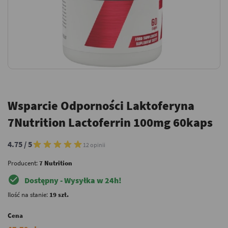
Wsparcie Odporności Laktoferyna
7Nutrition Lactoferrin 100mg 60kaps
4.75 / 5
12 opinii
Producent:
7 Nutrition
check_circle
Dostępny - Wysyłka w 24h!
Ilość na stanie:
19 szt.
Cena