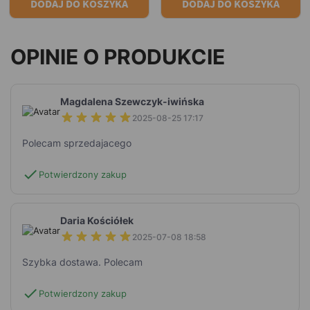
DODAJ DO KOSZYKA
DODAJ DO KOSZYKA
OPINIE O PRODUKCIE
Magdalena Szewczyk-iwińska
2025-08-25 17:17
Polecam sprzedajacego
check
Potwierdzony zakup
Daria Kościółek
2025-07-08 18:58
Szybka dostawa. Polecam
check
Potwierdzony zakup