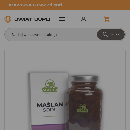
DARMOWA DOSTAWA od 249zł




Szukaj