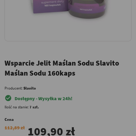
Wsparcie Jelit Maślan Sodu Slavito
Maślan Sodu 160kaps
Producent:
Slavito
check_circle
Dostępny - Wysyłka w 24h!
Ilość na stanie:
7 szt.
Cena
109,90 zł
112,89 zł