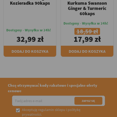
Kozieradka 90kaps
Kurkuma Swanson
Ginger & Turmeric
60kaps
Dostępny - Wysyłka w 24h!
18,59 zł
Dostępny - Wysyłka w 24h!
32,99 zł
17,99 zł
DODAJ DO KOSZYKA
DODAJ DO KOSZYKA
Chcę otrzymywać kody rabatowe i specjalne oferty
cenowe
Akceptuję
regulamin sklepu
i
politykę

prywatności
.