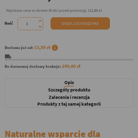
Najniższa cena w okresie 30 dni przed promocją:
112,89 zł
Ilość
DODAJ DO KOSZYKA
info
13,99 zł
Dostawa już od:
local_shipping
249,00 zł
Do darmowej dostawy brakuje:
Opis
Szczegóły produktu
Zalecenia i recenzja
Produkty z tej samej kategorii
Naturalne wsparcie dla