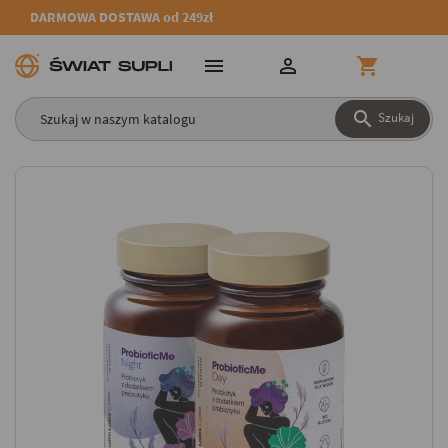
DARMOWA DOSTAWA od 249zł




Szukaj