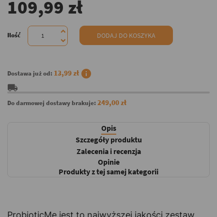
109,99 zł
Ilość
DODAJ DO KOSZYKA
info
13,99 zł
Dostawa już od:
local_shipping
249,00 zł
Do darmowej dostawy brakuje:
Opis
Szczegóły produktu
Zalecenia i recenzja
Opinie
Produkty z tej samej kategorii
ProbioticMe jest to najwyższej jakości zestaw,