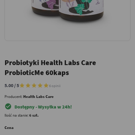
Probiotyki Health Labs Care
ProbioticMe 60kaps
5.00 / 5
6 opinii
Producent:
Health Labs Care
check_circle
Dostępny - Wysyłka w 24h!
Ilość na stanie:
6 szt.
Cena