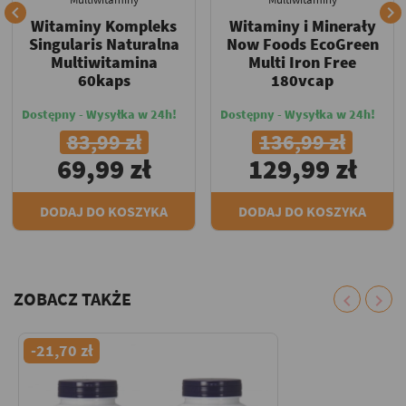


Witaminy Kompleks
Witaminy i Minerały
Singularis Naturalna
Now Foods EcoGreen
Multiwitamina
Multi Iron Free
60kaps
180vcap
Dostępny - Wysyłka w 24h!
Dostępny - Wysyłka w 24h!
83,99 zł
136,99 zł
69,99 zł
129,99 zł
DODAJ DO KOSZYKA
DODAJ DO KOSZYKA
ZOBACZ TAKŻE
chevron_left
chevron_right
-21,70 zł