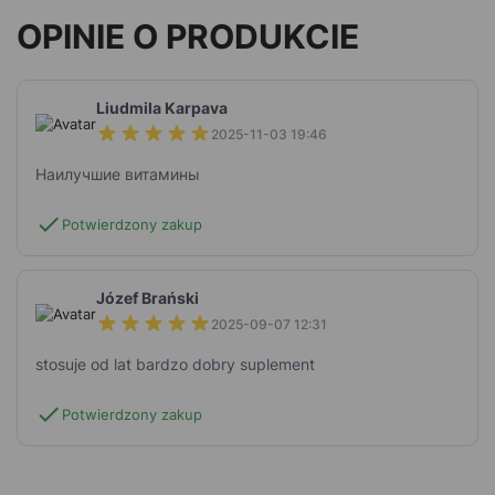
OPINIE O PRODUKCIE
Liudmila Karpava
2025-11-03 19:46
Наилучшие витамины
check
Potwierdzony zakup
Józef Brański
2025-09-07 12:31
stosuje od lat bardzo dobry suplement
check
Potwierdzony zakup