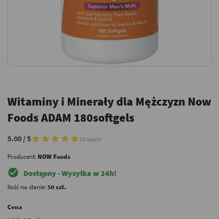
Witaminy i Minerały dla Mężczyzn Now
Foods ADAM 180softgels
5.00 / 5
10 opinii
Producent:
NOW Foods
check_circle
Dostępny - Wysyłka w 24h!
Ilość na stanie:
50 szt.
Cena