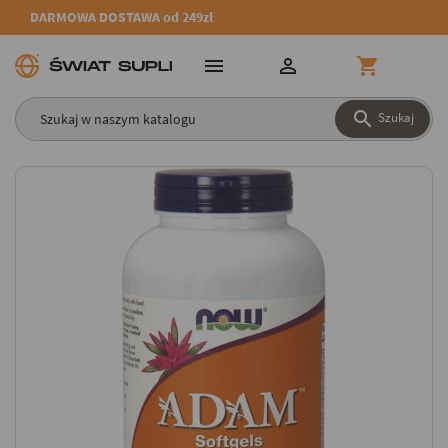
DARMOWA DOSTAWA od 249zł




Szukaj