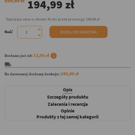
194,99 zł
199,99 zł
Najniższa cena w okresie 30 dni przed promocją:
199,99 zł
Ilość
DODAJ DO KOSZYKA
info
13,99 zł
Dostawa już od:
local_shipping
249,00 zł
Do darmowej dostawy brakuje:
Opis
Szczegóły produktu
Zalecenia i recenzja
Opinie
Produkty z tej samej kategorii