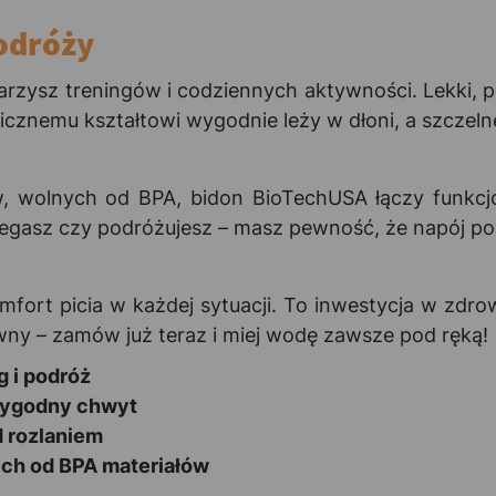
odróży
rzysz treningów i codziennych aktywności. Lekki, 
cznemu kształtowi wygodnie leży w dłoni, a szczeln
, wolnych od BPA, bidon BioTechUSA łączy funkc
biegasz czy podróżujesz – masz pewność, że napój po
mfort picia w każdej sytuacji. To inwestycja w zdr
tywny – zamów już teraz i miej wodę zawsze pod ręką!
g i podróż
wygodny chwyt
d rozlaniem
ch od BPA materiałów