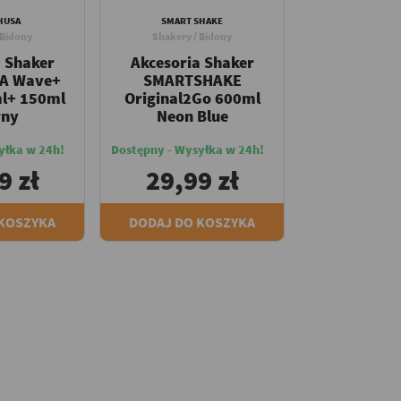
HUSA
SMART SHAKE
 Bidony
Shakery / Bidony
a Shaker
Akcesoria Shaker
SA Wave+
SMARTSHAKE
l+ 150ml
Original2Go 600ml
rny
Neon Blue
yłka w 24h!
Dostępny - Wysyłka w 24h!
9 zł
29,99 zł
 KOSZYKA
DODAJ DO KOSZYKA