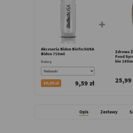
Akcesoria Bidon BioTechUSA
Zdrowa Ż
Bidon 750ml
Food Syro
bio 180m
Kolory
25,99 
9,59 zł
10,09 zł
Opis
Zestawy
S