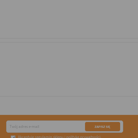
Akceptuję
regulamin sklepu
i
politykę prywatności
.
