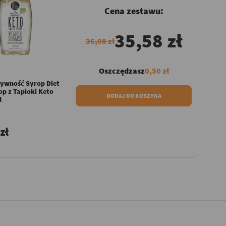
Cena zestawu:
35,58 zł
36,08 zł
Oszczędzasz
0,50 zł
ywność Syrop Diet
p z Tapioki Keto
DODAJ DO KOSZYKA
l
zł