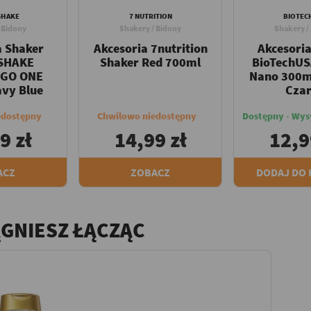
SHAKE
7 NUTRITION
BIOTEC
 Bidony
Shakery / Bidony
Shakery /
a Shaker
Akcesoria 7nutrition
Akcesori
SHAKE
Shaker Red 700ml
BioTechU
2GO ONE
Nano 300m
vy Blue
Cza
edostępny
Chwilowo niedostępny
Dostępny - Wys
9 zł
14,99 zł
12,9
ACZ
ZOBACZ
DODAJ DO
ĄGNIESZ ŁĄCZĄC