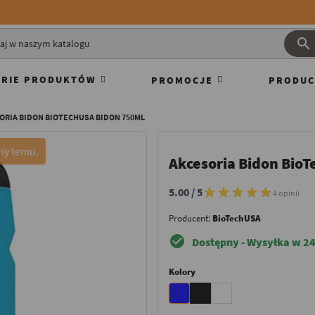

RIE PRODUKTÓW
PROMOCJE
PRODUC
ORIA BIDON BIOTECHUSA BIDON 750ML
Akcesoria Bidon Bio
5.00 / 5
4 opinii
Producent:
BioTechUSA
check_circle
Dostępny - Wysyłka w 24
Kolory
Niebieski
Czarny
Biały