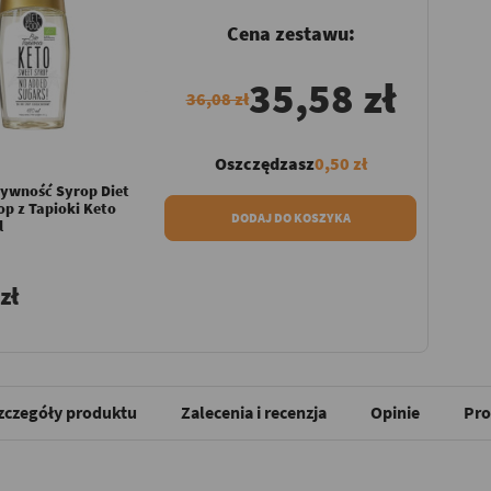
Cena zestawu:
35,58 zł
36,08 zł
Oszczędzasz
0,50 zł
ywność Syrop Diet
p z Tapioki Keto
DODAJ DO KOSZYKA
l
zł
zczegóły produktu
Zalecenia i recenzja
Opinie
Pro