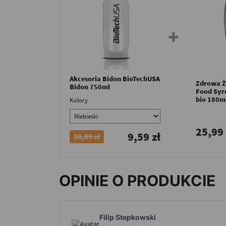
Akcesoria Bidon BioTechUSA
Zdrowa Ż
Bidon 750ml
Food Syro
bio 180m
Kolory
25,99 
9,59 zł
10,09 zł
OPINIE O PRODUKCIE
Filip Stepkowski