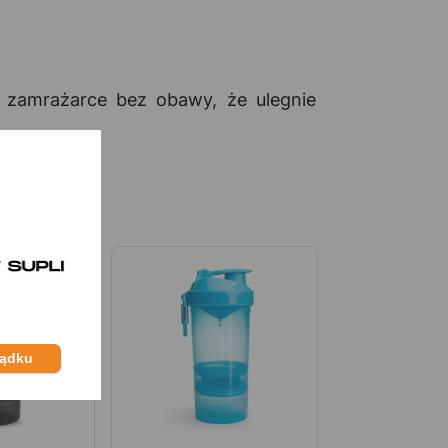
amrażarce bez obawy, że ulegnie
ządku