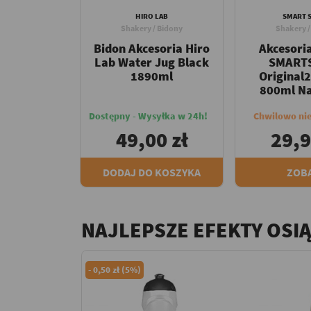
HIRO LAB
SMART 
Shakery / Bidony
Shakery /
Bidon Akcesoria Hiro
Akcesori
Lab Water Jug Black
SMART
1890ml
Original
800ml Na
Dostępny - Wysyłka w 24h!
Chwilowo ni
49,00 zł
29,9
DODAJ DO KOSZYKA
ZOB
NAJLEPSZE EFEKTY OSI
-
0,50 zł (5%)