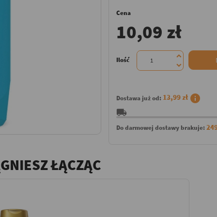
Cena
10,09 zł
Ilość
info
13,99 zł
Dostawa już od:
local_shipping
249
Do darmowej dostawy brakuje:
ĄGNIESZ ŁĄCZĄC