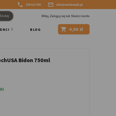


539 111 590
info@swiatsupli.pl
Szukaj
Witaj,
Zaloguj się
lub
Stwórz konto

0,00 zł
ENCI
BLOG
TechUSA Bidon 750ml
h!