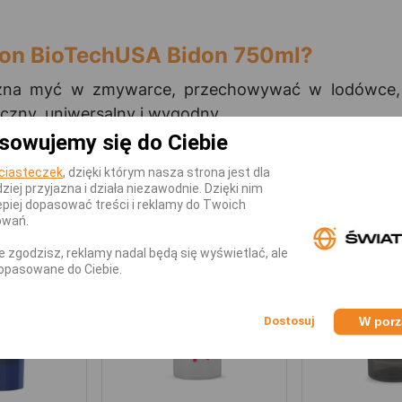
don BioTechUSA Bidon 750ml?
na myć w zmywarce, przechowywać w lodówce, z
czny, uniwersalny i wygodny.
sowujemy się do Ciebie
ciasteczek
, dzięki którym nasza strona jest dla
KATEGORII
dziej przyjazna i działa niezawodnie. Dzięki nim
piej dopasować treści i reklamy do Twoich
owań.
nie zgodzisz, reklamy nadal będą się wyświetlać, ale
opasowane do Ciebie.
W por