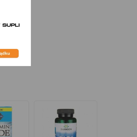
ządku