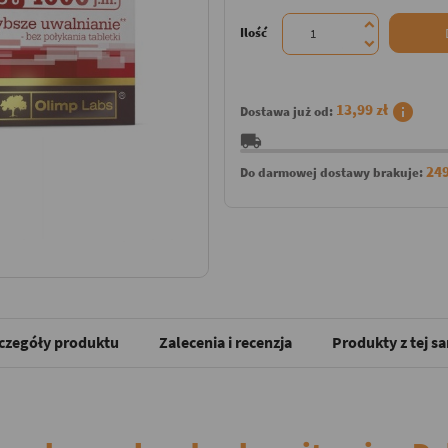
Ilość
info
13,99 zł
Dostawa już od:
local_shipping
249
Do darmowej dostawy brakuje:
czegóły produktu
Zalecenia i recenzja
Produkty z tej s