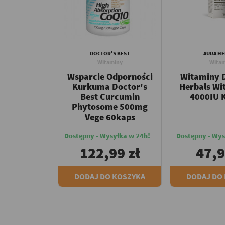
DOCTOR'S BEST
AURA HE
Witaminy
Witam
Wsparcie Odporności
Witaminy D
Kurkuma Doctor's
Herbals Wi
Best Curcumin
4000IU 
Phytosome 500mg
Vege 60kaps
Dostępny - Wysyłka w 24h!
Dostępny - Wys
122,99 zł
47,9
DODAJ DO KOSZYKA
DODAJ DO