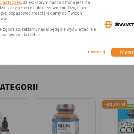
ciasteczek
, dzięki którym nasza strona jest dla
dziej przyjazna i działa niezawodnie. Dzięki nim
piej dopasować treści i reklamy do Twoich
owań.
nie zgodzisz, reklamy nadal będą się wyświetlać, ale
tów
opasowane do Ciebie.
it D3 4000?
W por
iennie
KATEGORII
-30,00 zł