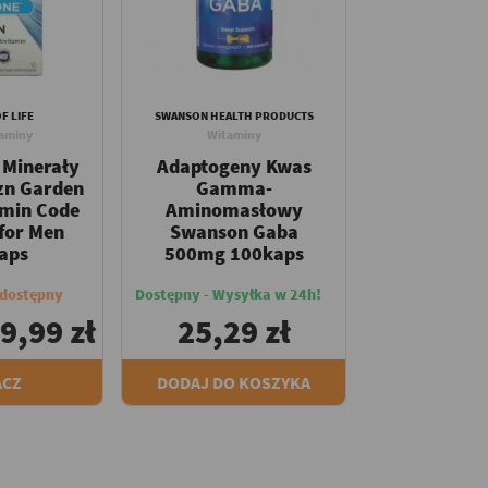
F LIFE
SWANSON HEALTH PRODUCTS
taminy
Witaminy
 Minerały
Adaptogeny Kwas
zn Garden
Gamma-
amin Code
Aminomasłowy
for Men
Swanson Gaba
aps
500mg 100kaps
edostępny
Dostępny - Wysyłka w 24h!
9,99 zł
25,29 zł
ACZ
DODAJ DO KOSZYKA