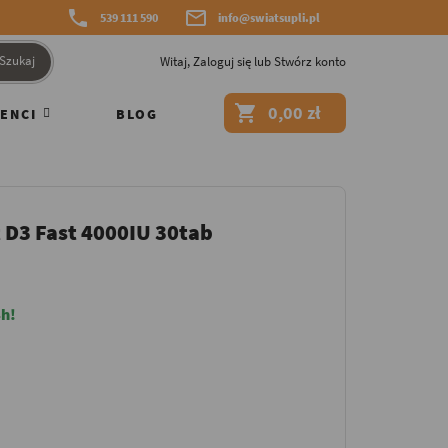


539 111 590
info@swiatsupli.pl
Szukaj
Witaj,
Zaloguj się
lub
Stwórz konto

0,00 zł
ENCI
BLOG
 D3 Fast 4000IU 30tab
h!