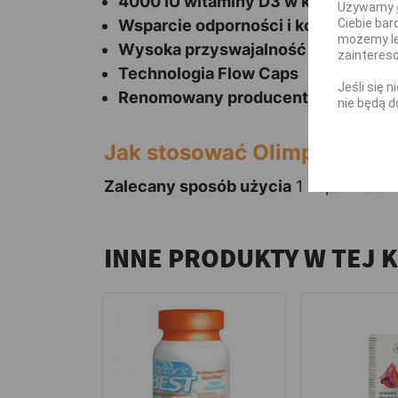
4000 IU witaminy D3 w kapsułce
Używamy
Wsparcie odporności i kości
Ciebie bar
możemy le
Wysoka przyswajalność
zainteres
Technologia Flow Caps
Jeśli się 
Renomowany producent suplemen
nie będą d
Jak stosować Olimp Gold-V
Zalecany sposób użycia
1 kapsułka dz
INNE PRODUKTY W TEJ 