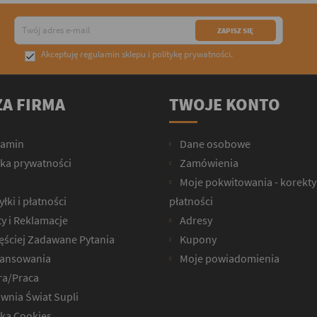
Akceptuję
regulamin sklepu
i
politykę prywatności
.

A FIRMA
TWOJE KONTO
lamin
Dane osobowe
yka prywatności
Zamówienia
Moje pokwitowania - korekty
łki i płatności
płatności
y i Reklamacje
Adresy
ęściej Zadawane Pytania
Kupony
ansowania
Moje powiadomienia
ra/Praca
wnia Świat Supli
yka Cookies