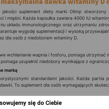
– maksymalna dawka witaminy D dl
 jakości suplement diety marki Olimp stworzony
i i mięśni. Każda kapsułka zawiera 4000 IU witaminy
u układu immunologicznego oraz utrzymaniu zdrow
warantuje wygodę suplementacji i wysoką przyswajal
z dla osób z niedoborem witaminy D.
we wchłanianie wapnia i fosforu, pomaga utrzymać 
 pomaga uzupełnić niedobory wynikające z ograniczo
ne marką
orystycznymi standardami jakości. Każda partia p
i dawki. To suplement dla osób wymagających skutecz
laczego warto kupić?
sowujemy się do Ciebie