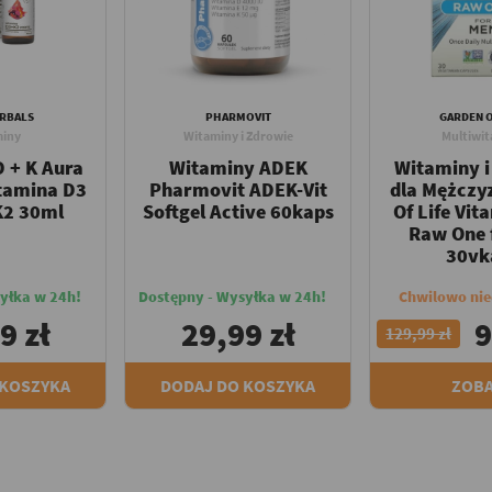
RBALS
PHARMOVIT
GARDEN O
iny
Witaminy i Zdrowie
Multiwi
 + K Aura
Witaminy ADEK
Witaminy i
tamina D3
Pharmovit ADEK-Vit
dla Mężczy
K2 30ml
Softgel Active 60kaps
Of Life Vit
Raw One 
30vk
yłka w 24h!
Dostępny - Wysyłka w 24h!
Chwilowo ni
9 zł
29,99 zł
9
129,99 zł
 KOSZYKA
DODAJ DO KOSZYKA
ZOB