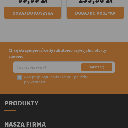
DODAJ DO KOSZYKA
DODAJ DO KOSZYKA
Chcę otrzymywać kody rabatowe i specjalne oferty
cenowe
Akceptuję
regulamin sklepu
i
politykę

prywatności
.
PRODUKTY
NASZA FIRMA