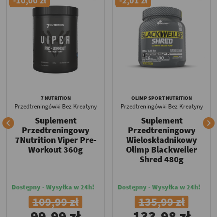
-10,00 zł
-2,01 zł
7 NUTRITION
OLIMP SPORT NUTRITION
Przedtreningówki Bez Kreatyny
Przedtreningówki Bez Kreatyny
Suplement
Suplement


Przedtreningowy
Przedtreningowy
7Nutrition Viper Pre-
Wieloskładnikowy
Workout 360g
Olimp Blackweiler
Shred 480g
Dostępny - Wysyłka w 24h!
Dostępny - Wysyłka w 24h!
109,99 zł
135,99 zł
99,99 zł
133,98 zł