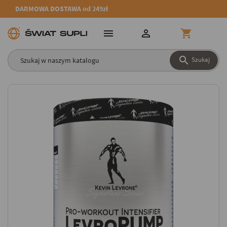
DARMOWA DOSTAWA od 249zł




Szukaj