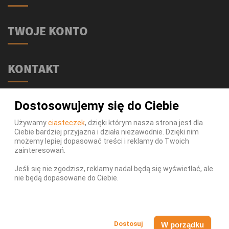
TWOJE KONTO
KONTAKT
Świat Supli - Suplementy i odżywki
Dostosowujemy się do Ciebie
ul. Stołeczna 2/lok 102
15-879 Białystok
Używamy
ciasteczek
, dzięki którym nasza strona jest dla
Ciebie bardziej przyjazna i działa niezawodnie. Dzięki nim
539 111 590
Telefon:
możemy lepiej dopasować treści i reklamy do Twoich
Infolinia:
Pn-Pt 9-17
zainteresowań.
info@swiatsupli.pl
E-mail:
Jeśli się nie zgodzisz, reklamy nadal będą się wyświetlać, ale
nie będą dopasowane do Ciebie.
© Copyright 2026 Świat Supli - Suplementy i odżywki. All
Rights Reserved.
W porządku