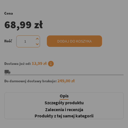
Cena
68,99 zł
Ilość
DODAJ DO KOSZYKA
info
13,99 zł
Dostawa już od:
local_shipping
249,00 zł
Do darmowej dostawy brakuje:
Opis
Szczegóły produktu
Zalecenia i recenzja
Produkty z tej samej kategorii