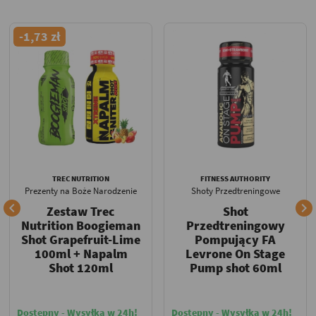
-1,73 zł
TREC NUTRITION
FITNESS AUTHORITY
Prezenty na Boże Narodzenie
Shoty Przedtreningowe


Zestaw Trec
Shot
Nutrition Boogieman
Przedtreningowy
Shot Grapefruit-Lime
Pompujący FA
100ml + Napalm
Levrone On Stage
Shot 120ml
Pump shot 60ml
Dostępny - Wysyłka w 24h!
Dostępny - Wysyłka w 24h!