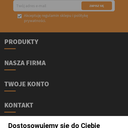
Akceptuję
regulamin sklepu
i
politykę

prywatności
.
PRODUKTY
NASZA FIRMA
TWOJE KONTO
KONTAKT
Świat Supli - Suplementy i odżywki
Dostosowujemy się do Ciebie