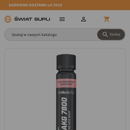
DARMOWA DOSTAWA od 249zł




Szukaj