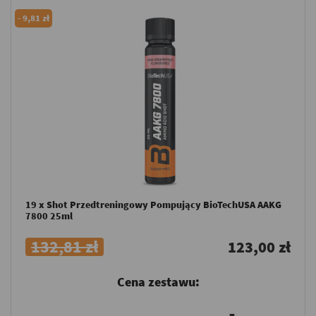
-
9,81 zł
19 x Shot Przedtreningowy Pompujący BioTechUSA AAKG
7800 25ml
132,81 zł
123,00 zł
Cena zestawu: