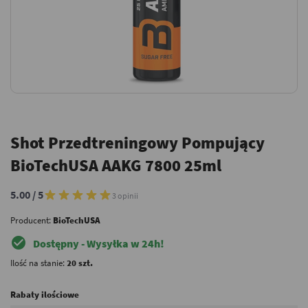
Shot Przedtreningowy Pompujący
BioTechUSA AAKG 7800 25ml
5.00 / 5
3 opinii
Producent:
BioTechUSA
check_circle
Dostępny - Wysyłka w 24h!
Ilość na stanie:
20 szt.
Rabaty ilościowe