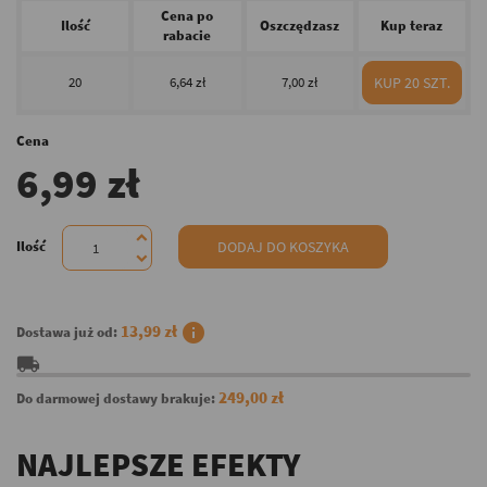
Cena po
Ilość
Oszczędzasz
Kup teraz
rabacie
20
6,64 zł
7,00 zł
KUP 20 SZT.
Cena
6,99 zł
Ilość
DODAJ DO KOSZYKA
info
13,99 zł
Dostawa już od:
local_shipping
249,00 zł
Do darmowej dostawy brakuje:
NAJLEPSZE EFEKTY