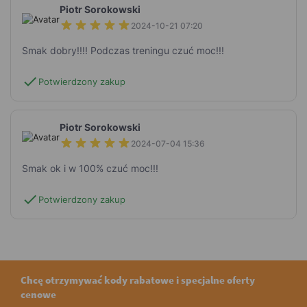
Piotr Sorokowski
2024-10-21 07:20
Smak dobry!!!! Podczas treningu czuć moc!!!
check
Potwierdzony zakup
Piotr Sorokowski
2024-07-04 15:36
Smak ok i w 100% czuć moc!!!
check
Potwierdzony zakup
Chcę otrzymywać kody rabatowe i specjalne oferty
cenowe