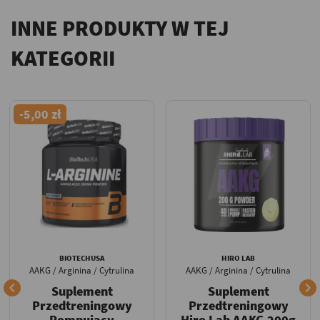
INNE PRODUKTY W TEJ
KATEGORII
-5,00 zł
BIOTECHUSA
HIRO LAB
AAKG / Arginina / Cytrulina
AAKG / Arginina / Cytrulina


Suplement
Suplement
Przedtreningowy
Przedtreningowy
Pompujący
Hiro Lab AAKG 200g