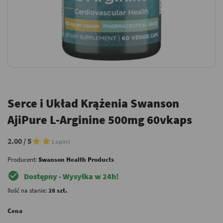
Serce i Układ Krążenia Swanson
AjiPure L-Arginine 500mg 60vkaps
2.00 / 5
1 opinii
Producent:
Swanson Health Products
check_circle
Dostępny - Wysyłka w 24h!
Ilość na stanie:
28 szt.
Cena