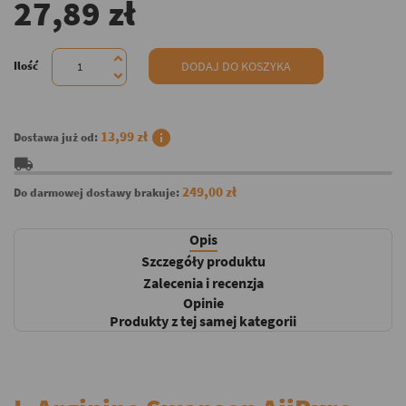
27,89 zł
Ilość
DODAJ DO KOSZYKA
info
13,99 zł
Dostawa już od:
local_shipping
249,00 zł
Do darmowej dostawy brakuje:
Opis
Szczegóły produktu
Zalecenia i recenzja
Opinie
Produkty z tej samej kategorii