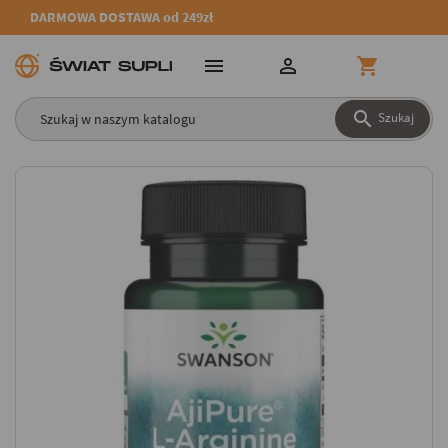
DARMOWA DOSTAWA od 249zł




Szukaj