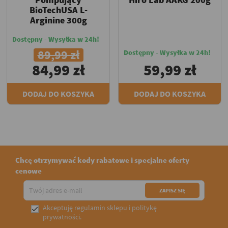
BioTechUSA L-
Arginine 300g
Dostępny - Wysyłka w 24h!
89,99 zł
Dostępny - Wysyłka w 24h!
84,99 zł
59,99 zł
DODAJ DO KOSZYKA
DODAJ DO KOSZYKA
Chcę otrzymywać kody rabatowe i specjalne oferty
cenowe
Akceptuję
regulamin sklepu
i
politykę

prywatności
.