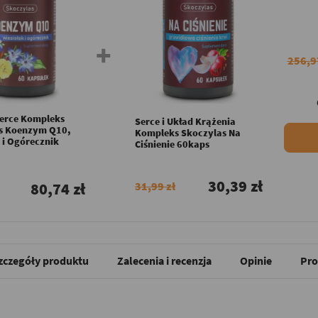
256,9
erce Kompleks
Serce i Układ Krążenia
s Koenzym Q10,
Kompleks Skoczylas Na
 i Ogórecznik
Ciśnienie 60kaps
30,39 zł
80,74 zł
31,99 zł
zczegóły produktu
Zalecenia i recenzja
Opinie
Pro