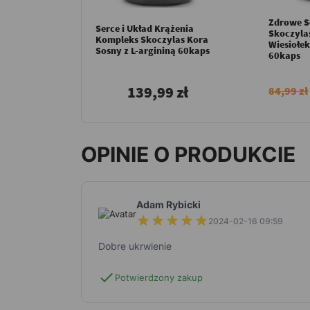
Zdrowe S
Serce i Układ Krążenia
Skoczyla
Kompleks Skoczylas Kora
Wiesiołek
Sosny z L-argininą 60kaps
60kaps
139,99 zł
84,99 zł
OPINIE O PRODUKCIE
Adam Rybicki
2024-02-16 09:59
Dobre ukrwienie
check
Potwierdzony zakup