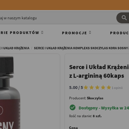

RIE PRODUKTÓW
PROMOCJE
PRODUC
 I UKŁAD KRĄŻENIA
SERCE I UKŁAD KRĄŻENIA KOMPLEKS SKOCZYLAS KORA SOSNY Z
Serce i Układ Krążen
z L-argininą 60kaps
5.00 / 5
1 opinii
Producent:
Skoczylas
check_circle
Dostępny - Wysyłka w 24
Ilość na stanie:
8 szt.
Cena