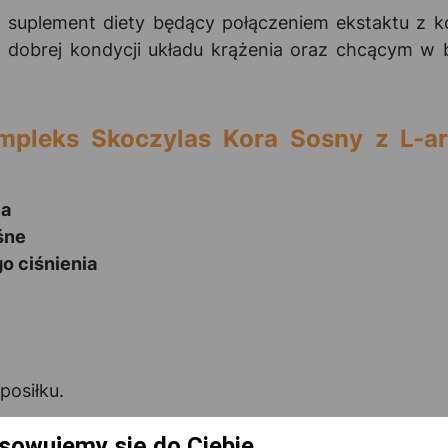
 suplement diety będący połączeniem ekstaktu z ko
 dobrej kondycji układu krążenia oraz chcącym w 
mpleks Skoczylas Kora Sosny z L-ar
ia
śne
o ciśnienia
posiłku.
sowujemy się do Ciebie