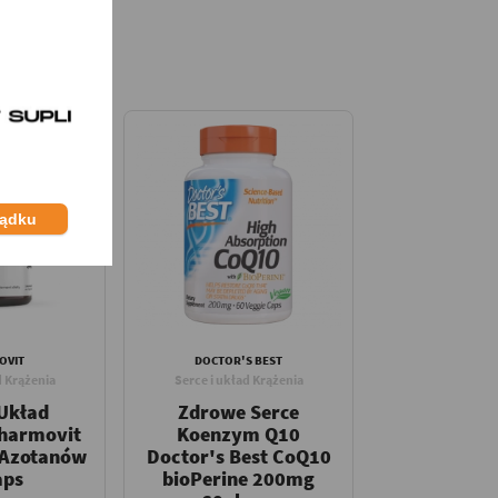
ządku
OVIT
DOCTOR'S BEST
d Krążenia
Serce i układ Krążenia
 Układ
Zdrowe Serce
Pharmovit
Koenzym Q10
 Azotanów
Doctor's Best CoQ10
aps
bioPerine 200mg