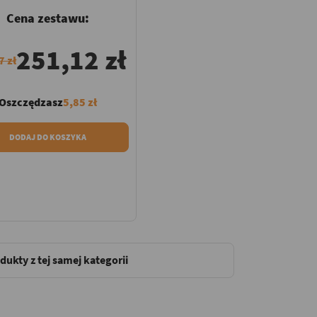
Cena zestawu:
251,12 zł
7 zł
Oszczędzasz
5,85 zł
DODAJ DO KOSZYKA
dukty z tej samej kategorii