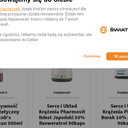
ciasteczek
, dzięki którym nasza strona jest dla
dziej przyjazna i działa niezawodnie. Dzięki nim
KATEGORII
piej dopasować treści i reklamy do Twoich
owań.
nie zgodzisz, reklamy nadal będą się wyświetlać, ale
opasowane do Ciebie.
W por
COB'S
PHARMOVIT
PHARM
d Krążenia
Serce i układ Krążenia
Serce i ukła
Żywność
Serce i Układ
Serce i
tetyczny
Krążenia Pharmovit
Krążenia 
cob's
Rdest Japoński 50%
Burak 10%
tan 500ml
Resweratrol 90kaps
90k