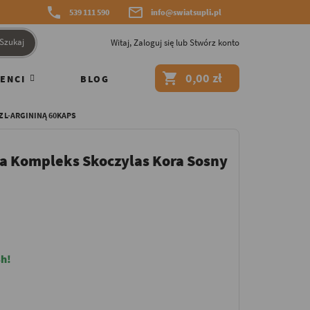


539 111 590
info@swiatsupli.pl
Szukaj
Witaj,
Zaloguj się
lub
Stwórz konto

0,00 zł
ENCI
BLOG
 L-ARGININĄ 60KAPS
ia Kompleks Skoczylas Kora Sosny
h!