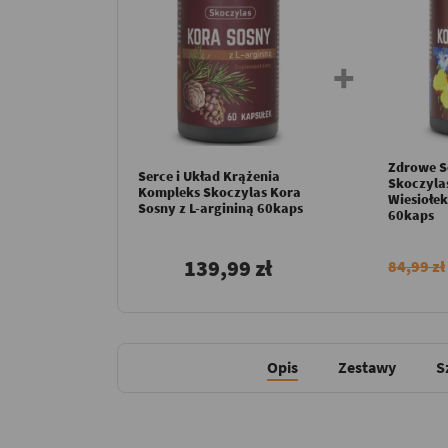
Zdrowe S
Serce i Układ Krążenia
Skoczyla
Kompleks Skoczylas Kora
Wiesiołek
Sosny z L-argininą 60kaps
60kaps
139,99 zł
84,99 zł
Opis
Zestawy
S