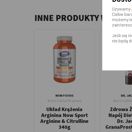
Używamy
Ciebie bar
INNE PRODUKTY W TEJ 
możemy le
zainteres
Jeśli się 
nie będą d
NOW FOODS
DR. JA
Serce i układ Krążenia
Serce i ukła
Układ Krążenia
Zdrowa 
Arginina Now Sport
Napój Die
Arginine & Citrulline
Dr. Ja
340g
GranaPros