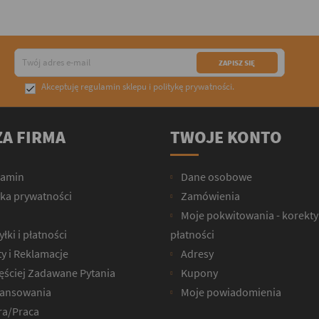
Akceptuję
regulamin sklepu
i
politykę prywatności
.

A FIRMA
TWOJE KONTO
lamin
Dane osobowe
yka prywatności
Zamówienia
Moje pokwitowania - korekty
łki i płatności
płatności
y i Reklamacje
Adresy
ęściej Zadawane Pytania
Kupony
ansowania
Moje powiadomienia
ra/Praca