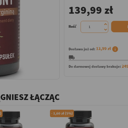
139,99 zł
Ilość
info
13,99 zł
Dostawa już od:
local_shipping
249
Do darmowej dostawy brakuje:
ĄGNIESZ ŁĄCZĄC
)
-
1,60 zł (5%)